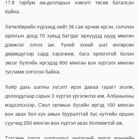
17.8 тэрбум ам.долларын нэмэлт төсөв баталсан
байна.
Хөтөлбөрийн хүрээнд нийт 36 сая орчим иргэн, голчлон
орлогын доод 70 хувьд багтдаг өрхүүдэд шууд мөнгөн
дэмжлэг олгох аж. Үүний эхний шат өнгөрсөн
дөрөвдүгээр сард хэрэгжиж, бага орлоготой болон
эмзэг бүлгийн иргэдэд 600 мянган вон хүртэлх мөнгөн
тусламж олгосон байна.
Хоёр дахь шатны хүсэлт ирэх даваа гарагт эхэлж,
долоодугаар сарын 3 хүртэл үргэлжлэх юм. Албаныхны
мэдээлснээр, Сөүл орчмын бүсийн иргэд 100 мянган
вон авах бол хүн амын бууралттай бүс нутгийн оршин
суугчид 250 мянган вон хүртэл авах боломжтой аж.
Тэтгэмж олгох шалгуурыг үндэсний эрүүл мэндийн