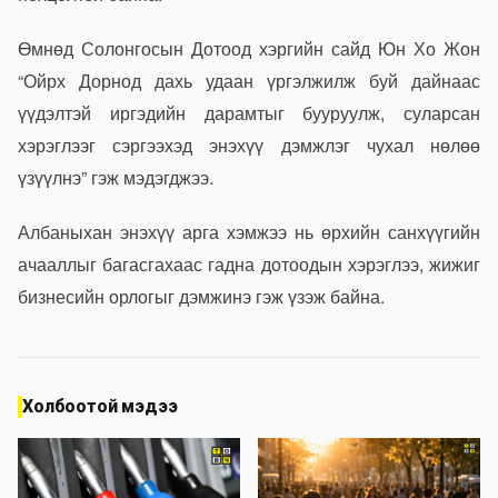
Өмнөд Солонгосын Дотоод хэргийн сайд Юн Хо Жон
“Ойрх Дорнод дахь удаан үргэлжилж буй дайнаас
үүдэлтэй иргэдийн дарамтыг бууруулж, суларсан
хэрэглээг сэргээхэд энэхүү дэмжлэг чухал нөлөө
үзүүлнэ” гэж мэдэгджээ.
Албаныхан энэхүү арга хэмжээ нь өрхийн санхүүгийн
ачааллыг багасгахаас гадна дотоодын хэрэглээ, жижиг
бизнесийн орлогыг дэмжинэ гэж үзэж байна.
Холбоотой мэдээ