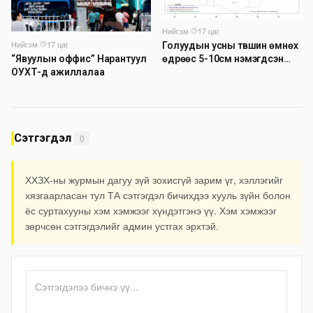
Нийгэм
·
17 цаг
Нийгэм
·
17 цаг
Голуудын усны түвшин өмнөх
өдрөөс 5-10см нэмэгдсэн
“Явуулын оффис” Нарантуул
байна
ОУХТ-д ажиллалаа
Сэтгэгдэл
0
ХХЗХ-ны журмын дагуу зүй зохисгүй зарим үг, хэллэгийг
хязгаарласан тул ТА сэтгэгдэл бичихдээ хууль зүйн болон
ёс суртахууны хэм хэмжээг хүндэтгэнэ үү. Хэм хэмжээг
зөрчсөн сэтгэгдэлийг админ устгах эрхтэй.