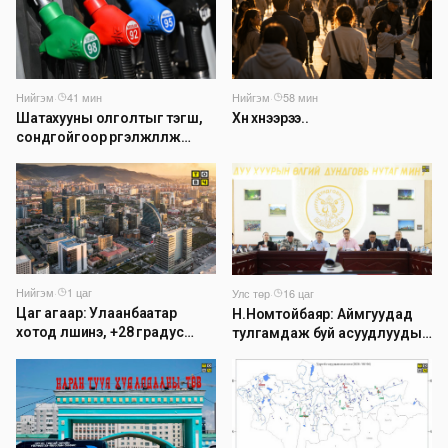
Нийгэм
·
41 мин
Нийгэм
·
58 мин
Шатахууны олголтыг тэгш,
Хүн хүнээрээ..
сондгойгоор үргэлжлүүлж
байна
Нийгэм
·
1 цаг
Улс төр
·
16 цаг
Цаг агаар: Улаанбаатар
Н.Номтойбаяр: Аймгуудад
хотод үүлшинэ, +28 градус
тулгамдаж буй асуудлуудыг
дулаан байна
долоо хоног бүр Засгийн
газрын хуралдаанд
танилцуулж, шийдвэрлүүлнэ