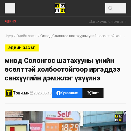
Шатахууны олголтыг тэгш,
ШИНЭ
Нүүр
Эдийн засаг
Өмнөд Солонгос шатахууны үнийн өсөлттэй холбоотойгоор иргэддээ санхүүгийн дэмжлэг үзүүлнэ
ЭДИЙН ЗАСАГ
Өмнөд Солонгос шатахууны үнийн
өсөлттэй холбоотойгоор иргэддээ
санхүүгийн дэмжлэг үзүүлнэ
2026.05.13
Товч.мн
Хуваалцах
Твит