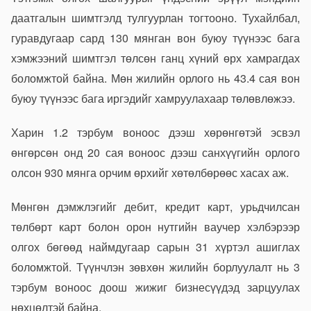
даатгалын шимтгэлд тулгуурлан тогтооно. Тухайлбал,
гуравдугаар сард 130 мянган вон буюу түүнээс бага
хэмжээний шимтгэл төлсөн ганц хүний өрх хамрагдах
боломжтой байна. Мөн жилийн орлого нь 43.4 сая вон
буюу түүнээс бага иргэдийг хамруулахаар төлөвлөжээ.
Харин 1.2 тэрбум воноос дээш хөрөнгөтэй эсвэл
өнгөрсөн онд 20 сая воноос дээш санхүүгийн орлого
олсон 930 мянга орчим өрхийг хөтөлбөрөөс хасах аж.
Мөнгөн дэмжлэгийг дебит, кредит карт, урьдчилсан
төлбөрт карт болон орон нутгийн ваучер хэлбэрээр
олгох бөгөөд наймдугаар сарын 31 хүртэл ашиглах
боломжтой. Түүнчлэн зөвхөн жилийн борлуулалт нь 3
тэрбум воноос доош жижиг бизнесүүдэд зарцуулах
нөхцөлтэй байна.