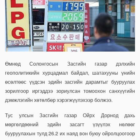
Өмнөд Солонгосын Засгийн газар дэлхийн
геополитикийн хурцадмал байдал, шатахууны үнийн
өсөлтөөс үүдсэн эдийн засгийн дарамтыг бууруулах
зорилгоор иргэддээ зориулсан томоохон санхүүгийн
дэмжлэгийн хөтөлбөр хэрэгжүүлэхээр болжээ.
Тус улсын Засгийн газар Ойрх Дорнод дахь
мөргөлдөөний эдийн засагт үзүүлэх нөлөөг
бууруулахын тулд 26.2 их наяд вон буюу ойролцоогоор