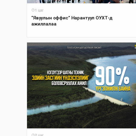
1 цаг
“Явуулын оффис” Нарантуул ОУХТ-д
ажиллалаа
2 цаг