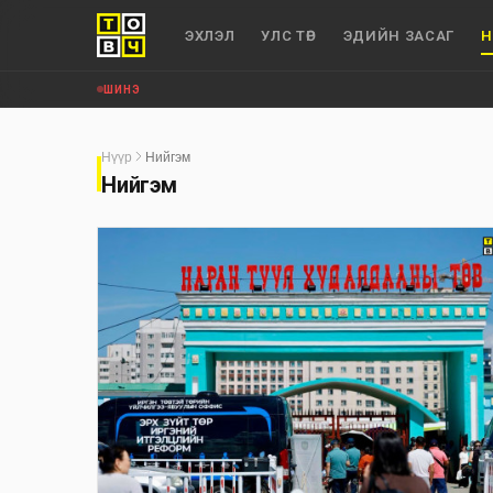
ЭХЛЭЛ
УЛС ТӨР
ЭДИЙН ЗАСАГ
Н
ШИНЭ
Нүүр
Нийгэм
Нийгэм