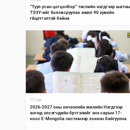
“Туул усан цогцолбор” төслийн нэгдүгээр шатн
ТЭЗҮ-ийг боловсруулах ажил 90 хувийн
гүйцэтгэлтэй байна
7 цаг
2026-2027 оны хичээлийн жилийн Нэгдүгээр
ангид элсэгчдийн бүртгэлийг энэ сарын 17-
ноос E-Mongolia системээр зохион байгуулна