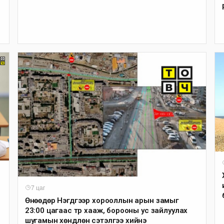
ы
7 цаг
Өнөөдөр Нэгдүгээр хорооллын арын замыг
23:00 цагаас түр хааж, борооны ус зайлуулах
шугамын хөндлөн сэтэлгээ хийнэ