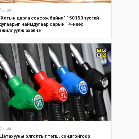
2 цаг
“Хотын дарга сонсож байна” 150150 тусгай
дугаарыг наймдугаар сарын 14-нөөс
ажиллуулж эхэлнэ
7 цаг
Шатахууны олголтыг тэгш, сондгойгоор