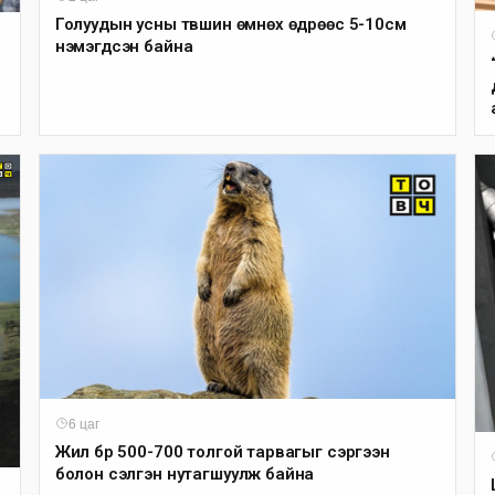
Голуудын усны түвшин өмнөх өдрөөс 5-10см
нэмэгдсэн байна
6 цаг
Жил бүр 500-700 толгой тарвагыг сэргээн
болон сэлгэн нутагшуулж байна