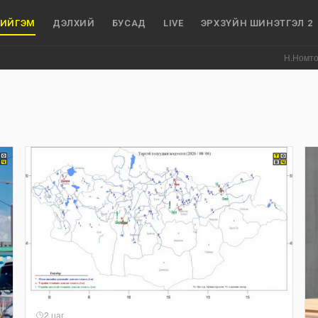
ИЙГЭМ
ДЭЛХИЙ
БУСАД
LIVE
ЭРХЗҮЙН ШИНЭТГЭЛ 2
Н.Номтойбаяр: 
2 цаг