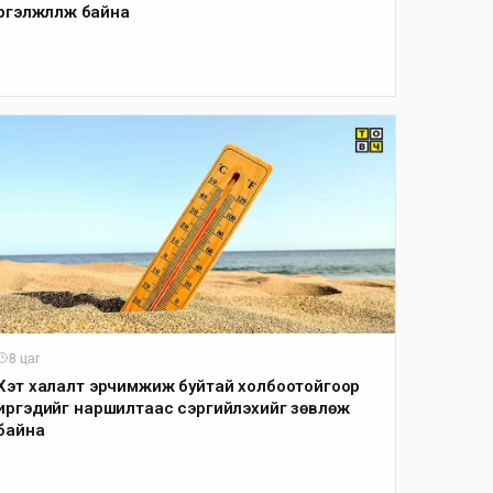
үргэлжлүүлж байна
8 цаг
Хэт халалт эрчимжиж буйтай холбоотойгоор
иргэдийг наршилтаас сэргийлэхийг зөвлөж
байна