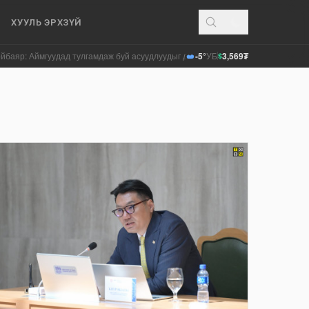
ХУУЛЬ ЭРХЗҮЙ
Аймгуудад тулгамдаж буй асуудлуудыг долоо хоног бүр Засгийн газрын хура
-5°
УБ
3,569₮
$