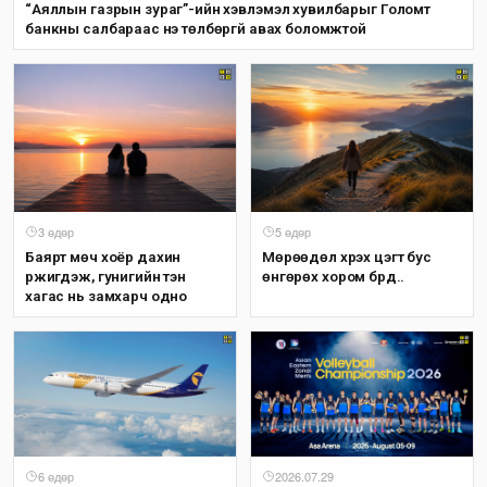
“Аяллын газрын зураг”-ийн хэвлэмэл хувилбарыг Голомт
банкны салбараас үнэ төлбөргүй авах боломжтой
3 өдөр
5 өдөр
Баярт мөч хоёр дахин
Мөрөөдөл хүрэх цэгт бус
үржигдэж, гунигийн тэн
өнгөрөх хором бүрд..
хагас нь замхарч одно
6 өдөр
2026.07.29