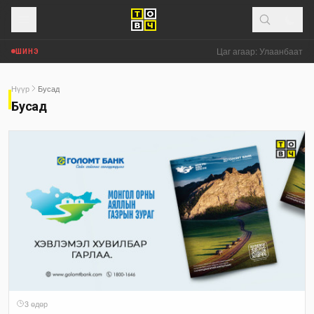
Цаг агаар: Улаанбаатар 
ШИНЭ
Нүүр
Бусад
Бусад
3 өдөр