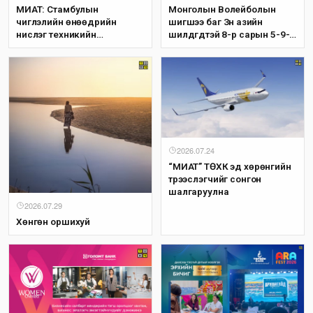
МИАТ: Стамбулын
Монголын Волейболын
чиглэлийн өнөөдрийн
шигшээ баг Зүүн азийн
нислэг техникийн
шилдгүүдтэй 8-р сарын 5-9-
шалтгаанаар цуцлагдлаа
нд эх орондоо өрсөлдөнө
2026.07.24
“МИАТ” ТӨХК эд хөрөнгийн
түрээслэгчийг сонгон
шалгаруулна
2026.07.29
Хөнгөн оршихуй