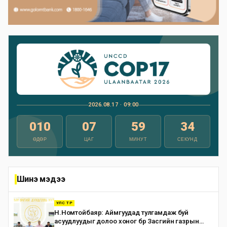
2026.08.17 · 09:00
010
07
59
32
ӨДӨР
ЦАГ
МИНУТ
СЕКУНД
Шинэ мэдээ
УЛС ТӨР
Н.Номтойбаяр: Аймгуудад тулгамдаж буй
асуудлуудыг долоо хоног бүр Засгийн газрын