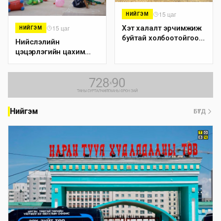
15 цаг
НИЙГЭМ
15 цаг
Хэт халалт эрчимжиж
НИЙГЭМ
буйтай холбоотойгоор
Нийслэлийн
иргэдийг наршилтаас
цэцэрлэгийн цахим
сэргийлэхийг зөвлөж
бүртгэл наймдугаар
байна
сарын 10-нд эхэлнэ
Нийгэм
БҮГД