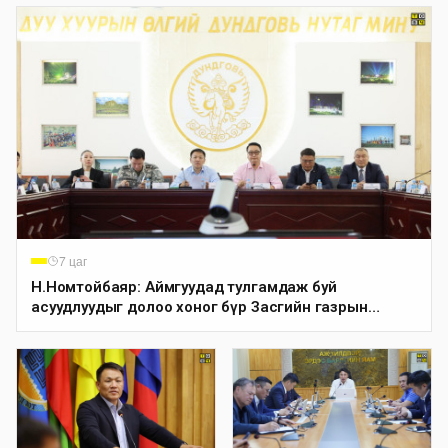
7 цаг
Н.Номтойбаяр: Аймгуудад тулгамдаж буй
асуудлуудыг долоо хоног бүр Засгийн газрын
хуралдаанд танилцуулж, шийдвэрлүүлнэ