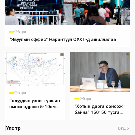
8 цаг
“Явуулын оффис” Нарантуул ОУХТ-д ажиллалаа
8 цаг
9 цаг
Голуудын усны түвшин
“Хотын дарга сонсож
өмнөх өдрөөс 5-10см
байна” 150150 тусгай
нэмэгдсэн байна
дугаарыг наймдугаар
сарын 14-нөөс
Улс төр
БҮГД
ажиллуулж эхэлнэ