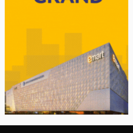
УЛС ТӨР
Татварын өртэй, шатахуун импортлогч 142 ААН-
ийн дансыг битүүмжлэхгүй
15 цаг
·
3 мин уншина
НИЙГЭМ
Нийслэлийн цэцэрлэгийн цахим бүртгэл
наймдугаар сарын 10-нд эхэлнэ
15 цаг
·
2 мин уншина
НИЙГЭМ
Цаг агаар: Дорнод-Дарьгангын тал нутгаар дуу
цахилгаантай аадар бороо орно
15 цаг
·
2 мин уншина
НИЙГЭМ
Зарим голуудын усны түвшин 10-65 см нэмэгдсэн
байна
Өчигдөр
·
2 мин уншина
УЛС ТӨР
Өвөлжилтийн бэлтгэл ажлын хүрээнд Шадар