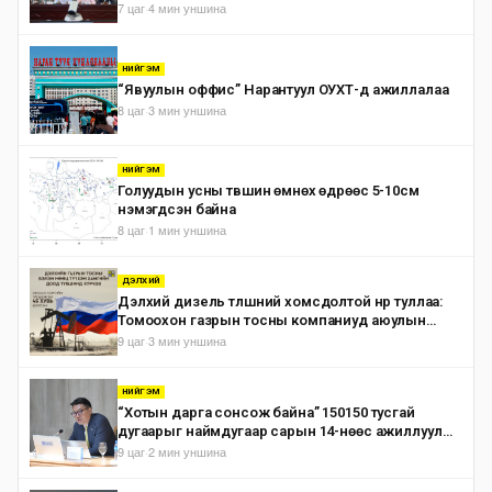
хуралдаанд танилцуулж, шийдвэрлүүлнэ
7 цаг
·
4 мин уншина
НИЙГЭМ
“Явуулын оффис” Нарантуул ОУХТ-д ажиллалаа
8 цаг
·
3 мин уншина
НИЙГЭМ
Голуудын усны түвшин өмнөх өдрөөс 5-10см
нэмэгдсэн байна
8 цаг
·
1 мин уншина
ДЭЛХИЙ
Дэлхий дизель түлшний хомсдолтой нүүр туллаа:
Томоохон газрын тосны компаниуд аюулын
дохио өгч байна
9 цаг
·
3 мин уншина
НИЙГЭМ
“Хотын дарга сонсож байна” 150150 тусгай
дугаарыг наймдугаар сарын 14-нөөс ажиллуулж
эхэлнэ
9 цаг
·
2 мин уншина