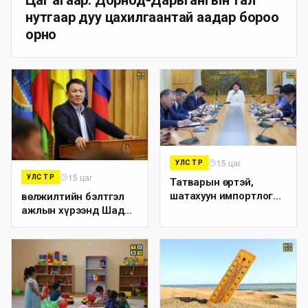
Цаг агаар: Дорнод-Дарьгангын тал
нутгаар дуу цахилгаантай аадар бороо
орно
15 цаг
УЛС ТӨР
15 цаг
УЛС ТӨР
Татварын өртэй,
шатахуун импортлогч
Өвөлжилтийн бэлтгэл
142 ААН-ийн дансыг
ажлын хүрээнд Шадар
битүүмжлэхгүй
сайд Н.Номтойбаяр
Дорноговь аймагт
ажиллав