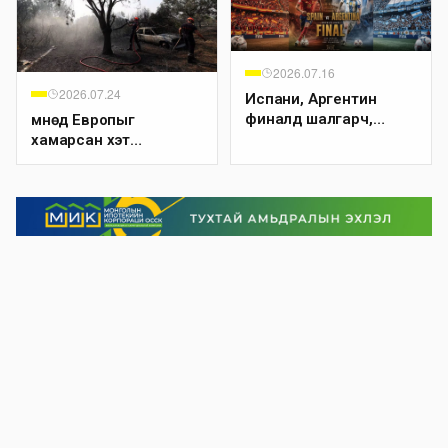
2026.07.16
2026.07.24
Испани, Аргентин
финалд шалгарч,
Өмнөд Европыг
ДАШТ-ий аваргын
хамарсан хэт
төлөө өрсөлдөнө
халалтын улмаас
Испани, Францад ойн
түймэр дэгдэж, Японд
халалтын улмаас
эмнэлгийн дуудлага
огцом нэмэгджээ