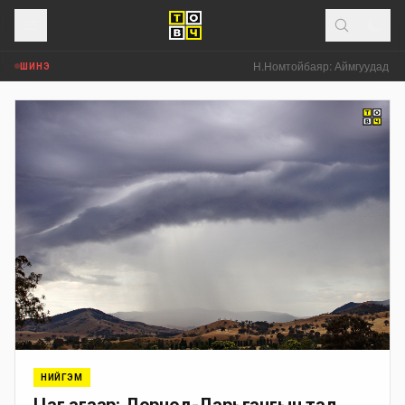
Н.Номтойбаяр: Аймгуудад тулгам
ШИНЭ
НИЙГЭМ