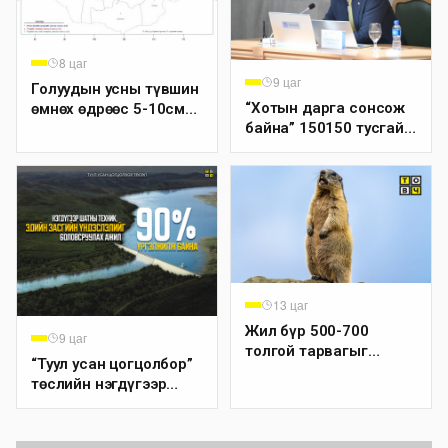
8 цаг
9 цаг
Голуудын усны түвшин
“Хотын дарга сонсож
өмнөх өдрөөс 5-10см
байна” 150150 тусгай
нэмэгдсэн байна
дугаарыг наймдугаар
сарын 14-нөөс
ажиллуулж эхэлнэ
13 цаг
Жил бүр 500-700
9 цаг
толгой тарвагыг
“Туул усан цогцолбор”
сэргээн болон сэлгэн
төслийн нэгдүгээр
нутагшуулж байна
шатны ТЭЗҮ-ийг
боловсруулах ажил 90
хувийн гүйцэтгэлтэй