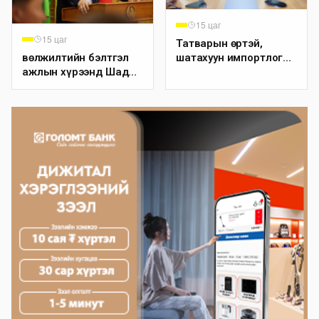
15 цаг
15 цаг
Татварын өртэй,
шатахуун импортлогч
Өвөлжилтийн бэлтгэл
142 ААН-ийн дансыг
ажлын хүрээнд Шадар
битүүмжлэхгүй
сайд Н.Номтойбаяр
Дорноговь аймагт
ажиллав