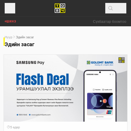
​ Сүхбаатар боомтоор 
ШИНЭ
Нүүр
Эдийн засаг
Эдийн засаг
5 өдөр