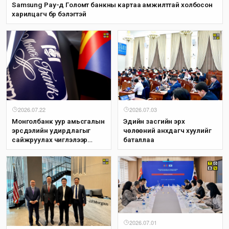
Samsung Pay-д Голомт банкны картаа амжилттай холбосон
харилцагч бүр бэлэгтэй
2026.07.03
2026.07.22
Эдийн засгийн эрх
Монголбанк уур амьсгалын
чөлөөний анхдагч хуулийг
эрсдэлийн удирдлагыг
баталлаа
сайжруулах чиглэлээр
Олон Улсын Санхүүгийн
Корпорацитай хамтран
ажиллана
2026.07.01