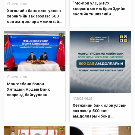
“Монгол улс, БНСУ
2026.07.02
хоорондын иж бүрэн Эдийн
Хөгжлийн банк олон улсын
засгийн түншлэлийн
хөрөнгийн зах зээлээс 500
хэлэлцээр”-ийн 6 дугаар
сая ам.доллар амжилттай
шатны хэлэлцээ эхэллээ
татаж, мэргэжлийн хөрөнгө
оруулагчдын итгэлийг
дахин баталгаажууллаа
2026.06.26
Монголбанк болон
Хятадын Ардын Банк
хооронд байгуулсан
2026.06.26
“Үндэсний мөнгөн тэмдэгт
Хөгжлийн банк олон улсын
солилцох своп хэлцлийн
зах зээлд 500 сая
ерөнхий гэрээ”-г сунгалаа
ам.долларын бонд
амжилттай арилжаалжээ