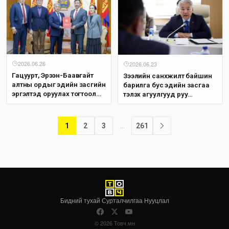
2026.06.26
2026.06.23
Гацуурт, Эрээн-Баавгайт
Зээлийн санхүүжилт байшин
алтны ордыг эдийн засгийн
барилга бус эдийн засгаа
эргэлтэд оруулах тогтоолын
тэлэх агуулгууд руу
төсөл өргөн мэдүүллээ
чиглэхийг анхааруулав
1
2
3
…
261
Бидний тухай
·
Сурталчилгаа
·
Нууцлал
© 2026 Товч.мн