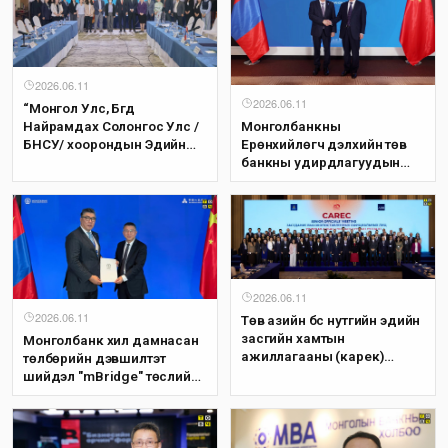
2026.06.11
2026.06.11
​“Монгол Улс, Бүгд
Монголбанкны
Найрамдах Солонгос Улс /
Ерөнхийлөгч дэлхийн төв
БНСУ/ хоорондын Эдийн
банкны удирдлагуудын
засгийн түншлэлийн
өндөр түвшний симпозиумд
хэлэлцээр”-ийн тав дахь
оролцож, Хятадын Ардын
шатны хэлэлцээ​г хийлээ
банкны Ерөнхийлөгчтэй
уулзлаа
2026.06.11
2026.06.11
Төв азийн бүс нутгийн эдийн
засгийн хамтын
Монголбанк хил дамнасан
ажиллагааны (карек)
төлбөрийн дэвшилтэт
хөтөлбөрийн удирдах
шийдэл "mBridge" төслийн
албан тушаалтнуудын
удирдах хороонд нэгдлээ
уулзалт болж байна