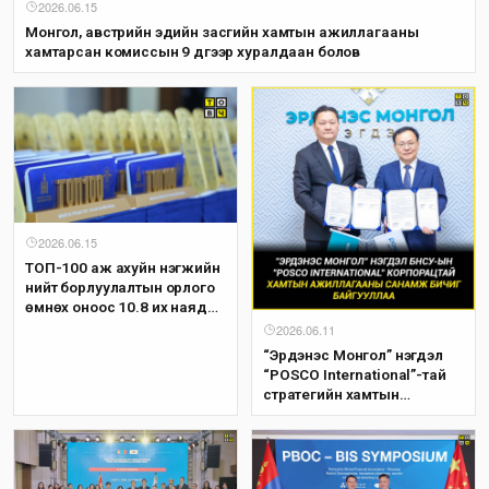
2026.06.15
Монгол, австрийн эдийн засгийн хамтын ажиллагааны
хамтарсан комиссын 9 дүгээр хуралдаан болов
2026.06.15
ТОП-100 аж ахуйн нэгжийн
нийт борлуулалтын орлого
өмнөх оноос 10.8 их наяд
төгрөгөөр буюу 19.7 хувиар
2026.06.11
өсөж, 65.7 их наяд төгрөгт
“Эрдэнэс Монгол” нэгдэл
хүрлээ
“POSCO International”-тай
стратегийн хамтын
ажиллагааг эхлүүллээ