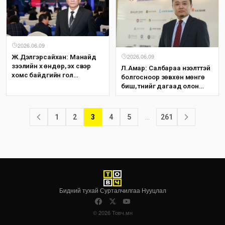
2026.06.09
2026.06.09
Ж.Дэлгэрсайхан: Манайд
зээлийн хүү өндөр, эх үүсвэр
Л.Амар: Салбараа нээлттэй
хомс байдгийн гол
болгосноор зөвхөн мөнгө
шалтгаан нь зах зээл
биш, түүнийг дагаад олон
жижиг, банкнууд дотроо л
улсын засаглалын сайн
хэдэн төгрөгийнхөө төлөө
жишиг, ноу-хау орж ирдэг
өрсөлддөгт байгаа юм
давуу талтай
1
2
3
4
5
…
261
Бидний тухай
·
Сурталчилгаа
·
Нууцлал
© 2026 Товч.мн