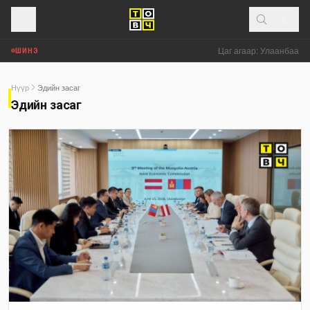
Цаг агаар: Улаанбаатар
ШИНЭ
Нүүр
Эдийн засаг
Эдийн засаг