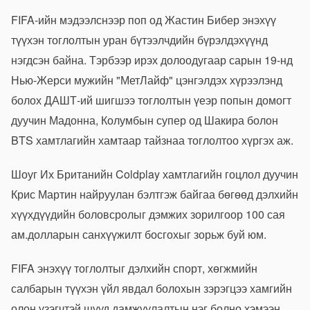
FIFA-ийн мэдээлснээр поп од Жастин Бибер энэхүү
түүхэн тоглолтын уран бүтээлчдийн бүрэлдэхүүнд
нэгдсэн байна. Тэрбээр ирэх долоодугаар сарын 19-нд
Нью-Жерси мужийн "МетЛайф" цэнгэлдэх хүрээлэнд
болох ДАШТ-ий шигшээ тоглолтын үеэр попын домогт
дуучин Мадонна, Колумбын супер од Шакира болон
BTS хамтлагийн хамтаар тайзнаа тоглолтоо хүргэх аж.
Шоуг Их Британийн Coldplay хамтлагийн гоцлол дуучин
Крис Мартин найруулан бэлтгэж байгаа бөгөөд дэлхийн
хүүхдүүдийн боловсролыг дэмжих зорилгоор 100 сая
ам.долларын санхүүжилт босгохыг зорьж буй юм.
FIFA энэхүү тоглолтыг дэлхийн спорт, хөгжмийн
салбарын түүхэн үйл явдал болохын зэрэгцээ хамгийн
олон үзэгчтэй шууд дамжуулалтын нэг болно хэмээн