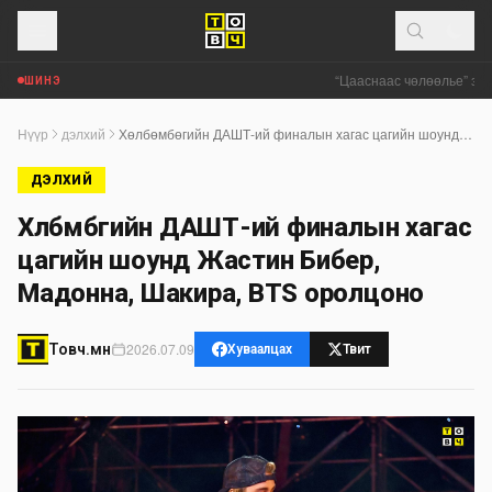
“Цааснаас чөлөөлье” зөвл
ШИНЭ
Нүүр
дэлхий
Хөлбөмбөгийн ДАШТ-ий финалын хагас цагийн шоунд Жастин Бибер, Мадонна, Шакира, BTS оролцоно
ДЭЛХИЙ
Хөлбөмбөгийн ДАШТ-ий финалын хагас
цагийн шоунд Жастин Бибер,
Мадонна, Шакира, BTS оролцоно
2026.07.09
Товч.мн
Хуваалцах
Твит