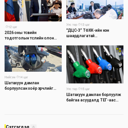
Улс төр
·
13 цаг
·
12 цаг
"ДЦС-3” ТӨХК-ийн нэн
2026 оны төсвийн
шаардлагатай
тодотголын төслийн олон
“Турбингенератор-5”-ын
нийтийн хэлэлцүүлэг боллоо
шинэчлэлийн төсвийг
шийдвэрлэхээр болов
Нийгэм
·
14 цаг
Шатахуун дамлан
борлуулсан хоёр зөрчлийг
Улс төр
·
15 цаг
илрүүлэн шалгаж байна
Шатахуун дамлан борлуулж
байгаа асуудалд ТЕГ-аас
холбогдох мэдээллийн дагуу
шалгалтын ажиллагааг
эрчимжүүлж байна
Сэтгэгдэл
0