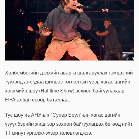
Хөлбөмбөгийн дэлхийн аварга шалгаруулах тэмцээний
түүхэнд анх удаа шигшээ тоглолтын үеэр хагас цагийн
хөгжмийн шоу (Halftime Show) зохион байгуулахаар
FIFA албан ёсоор баталлаа.
Тус шоу нь АНУ-ын "Супер Боул"-ын хагас цагийн
үзүүлбэрийн жишгээр зохион байгуулагдах бөгөөд нийт
11 минут үргэлжлэхээр төлөвлөгджээ.