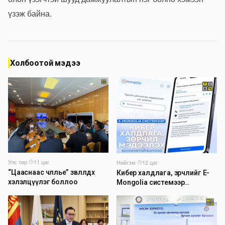
үзэж байна.
Холбоотой мэдээ
Улс төр
·
11 цаг
Нийгэм
·
12 цаг
“Цааснаас чөлөөлье” зөвлөлдөх
Кибер халдлага, зөрчлийг E-
хэлэлцүүлэг боллоо
Mongolia системээр
дамжуулан мэдээлэх
боломжтой боллоо