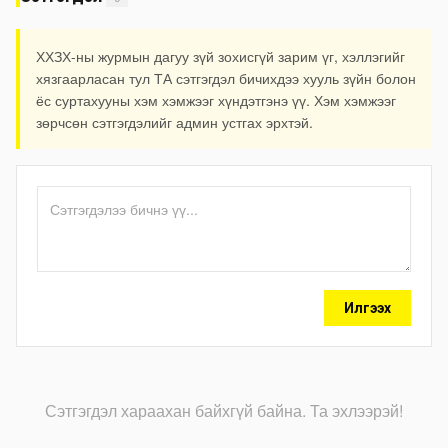
ХХЗХ-ны журмын дагуу зүй зохисгүй зарим үг, хэллэгийг
хязгаарласан тул ТА сэтгэгдэл бичихдээ хууль зүйн болон
ёс суртахууны хэм хэмжээг хүндэтгэнэ үү. Хэм хэмжээг
зөрчсөн сэтгэгдэлийг админ устгах эрхтэй.
Илгээх
Сэтгэгдэл хараахан байхгүй байна. Та эхлээрэй!