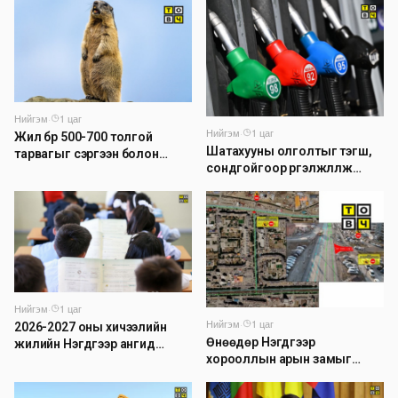
Нийгэм
·
1 цаг
Нийгэм
·
1 цаг
Жил бүр 500-700 толгой
Шатахууны олголтыг тэгш,
тарвагыг сэргээн болон
сондгойгоор үргэлжлүүлж
сэлгэн нутагшуулж байна
байна
Нийгэм
·
1 цаг
Нийгэм
·
1 цаг
2026-2027 оны хичээлийн
Өнөөдөр Нэгдүгээр
жилийн Нэгдүгээр ангид
хорооллын арын замыг
элсэгчдийн бүртгэлийг энэ
23:00 цагаас түр хааж,
сарын 17-ноос E-Mongolia
борооны ус зайлуулах
системээр зохион байгуулна