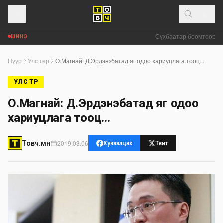
​ Сүхбаатар боомтоор А
ШИНЭ
Нүүр
Улс төр
О.Магнай: Д.Эрдэнэбатад яг одоо хариуцлага тооц...
УЛС ТӨР
О.Магнай: Д.Эрдэнэбатад яг одоо
хариуцлага тооц...
2019.03.06
Товч.мн
Хуваалцах
Твит