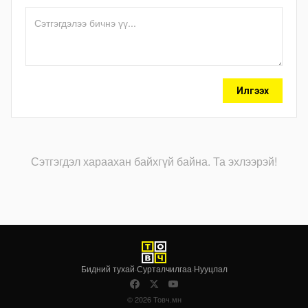
Илгээх
Сэтгэгдэл хараахан байхгүй байна. Та эхлээрэй!
Бидний тухай
·
Сурталчилгаа
·
Нууцлал
© 2026 Товч.мн