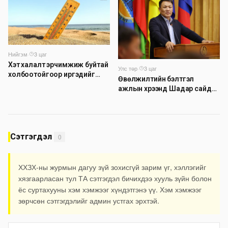
шугамын хөндлөн сэтэлгээ
хийнэ
Нийгэм
·
3 цаг
Хэт халалт эрчимжиж буйтай
Улс төр
·
3 цаг
холбоотойгоор иргэдийг
Өвөлжилтийн бэлтгэл
наршилтаас сэргийлэхийг
ажлын хүрээнд Шадар сайд
зөвлөж байна
Н.Номтойбаяр Дорноговь
аймагт ажиллав
Сэтгэгдэл
0
ХХЗХ-ны журмын дагуу зүй зохисгүй зарим үг, хэллэгийг
хязгаарласан тул ТА сэтгэгдэл бичихдээ хууль зүйн болон
ёс суртахууны хэм хэмжээг хүндэтгэнэ үү. Хэм хэмжээг
зөрчсөн сэтгэгдэлийг админ устгах эрхтэй.