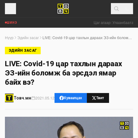
Цаг агаар: Улаанбаатар х
ШИНЭ
Нүүр
Эдийн засаг
LIVE: Covid-19 цар тахлын дараах ЭЗ-ийн боломж ба эрсдэл ямар байх вэ?
ЭДИЙН ЗАСАГ
LIVE: Covid-19 цар тахлын дараах
ЭЗ-ийн боломж ба эрсдэл ямар
байх вэ?
2021.05.12
Товч.мн
Хуваалцах
Твит