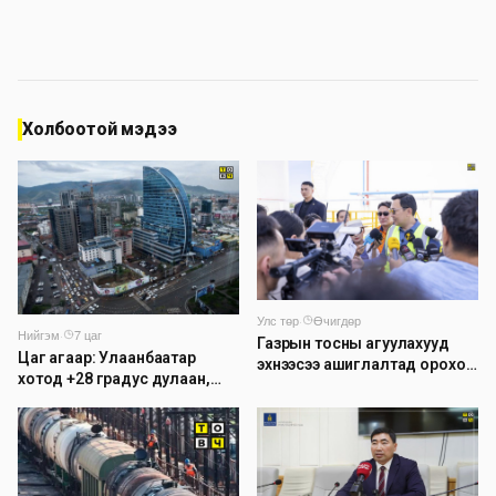
Холбоотой мэдээ
Улс төр
·
Өчигдөр
Нийгэм
·
7 цаг
Газрын тосны агуулахууд
Цаг агаар: Улаанбаатар
эхнээсээ ашиглалтад ороход
хотод +28 градус дулаан,
бэлэн болжээ
дуу цахилгаантай аадар
бороо орно