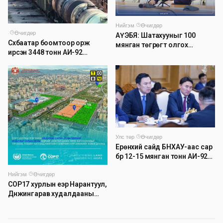
Нийгэм
·
Өчигдөр
·
Өчигдөр
АҮЭБЯ: Шатахууныг 100
Сүхбаатар боомтоор орж
мянган төгрөгт олгох
ирсэн 3448 тонн АИ-92
асуудлыг түр хойшлууллаа
автобензинийг агуулахуудад
буулгах ажлыг зохион
байгуулж байна
Улс төр
·
Өчигдөр
Ерөнхий сайд БНХАУ-аас сар
бүр 12-15 мянган тонн АИ-92
автобензин тогтмол нийлүүлэх
Нийгэм
·
Өчигдөр
хүсэлт тавилаа
COP17 хурлын үеэр Нарантуул,
Дүнжингарав худалдааны
төвийн авто зогсоолыг
хаана