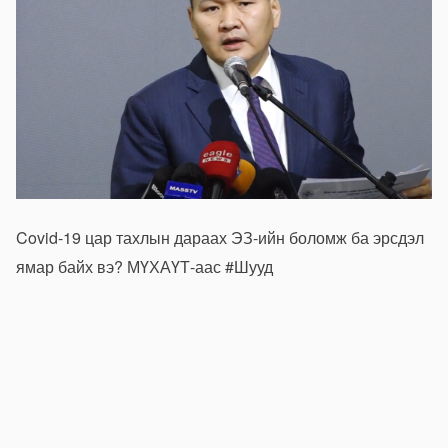
Covid-19 цар тахлын дараах ЭЗ-ийн боломж ба эрсдэл
ямар байх вэ? МҮХАҮТ-аас
#Шууд