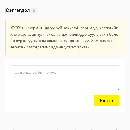
Сэтгэгдэл
0
ХХЗХ-ны журмын дагуу зүй зохисгүй зарим үг, хэллэгийг
хязгаарласан тул ТА сэтгэгдэл бичихдээ хууль зүйн болон
ёс суртахууны хэм хэмжээг хүндэтгэнэ үү. Хэм хэмжээг
зөрчсөн сэтгэгдэлийг админ устгах эрхтэй.
Илгээх