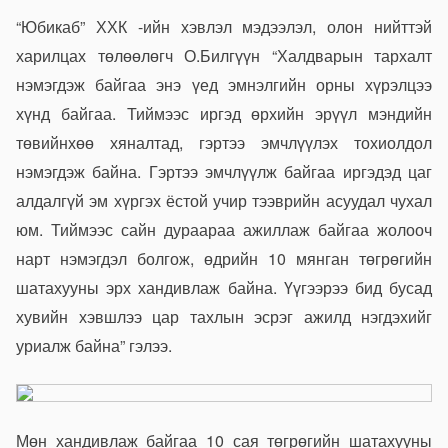
“Юбикаб” ХХК -ийн хэвлэл мэдээлэл, олон нийттэй
харилцах төлөөлөгч О.Билгүүн “Халдварын тархалт
нэмэгдэж байгаа энэ үед эмнэлгийн орны хүрэлцээ
хүнд байгаа. Тиймээс иргэд өрхийн эрүүл мэндийн
төвийнхөө хяналтад, гэртээ эмчлүүлэх тохиолдол
нэмэгдэж байна. Гэртээ эмчлүүлж байгаа иргэдэд цаг
алдалгүй эм хүргэх ёстой учир тээврийн асуудал чухал
юм. Тиймээс сайн дураараа ажиллаж байгаа жолооч
нарт нэмэгдэл болгож, өдрийн 10 мянган төгрөгийн
шатахууны эрх хандивлаж байна. Үүгээрээ бид бусад
хувийн хэвшлээ цар тахлын эсрэг ажилд нэгдэхийг
уриалж байна” гэлээ.
Мөн хандивлаж байгаа 10 сая төгрөгийн шатахууны