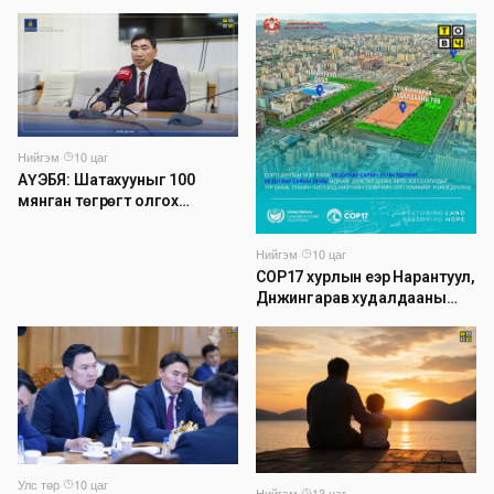
бэлэн болжээ
автобензинийг агуулахуудад
буулгах ажлыг зохион
байгуулж байна
Нийгэм
·
10 цаг
АҮЭБЯ: Шатахууныг 100
мянган төгрөгт олгох
асуудлыг түр хойшлууллаа
Нийгэм
·
10 цаг
COP17 хурлын үеэр Нарантуул,
Дүнжингарав худалдааны
төвийн авто зогсоолыг
хаана
Улс төр
·
10 цаг
Нийгэм
·
13 цаг