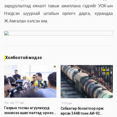
зарцуулалтад хяналт тавьж ажиллана гэдгийг УОК-ын
Нэгдсэн шуурхай штабын орлогч дарга, хурандаа
Ж.Амгалан хэлсэн юм.
Холбоотой мэдээ
Улс төр
·
7 цаг
·
10 цаг
Газрын тосны агуулахууд
Сүхбаатар боомтоор орж
эхнээсээ ашиглалтад ороход
ирсэн 3448 тонн АИ-92