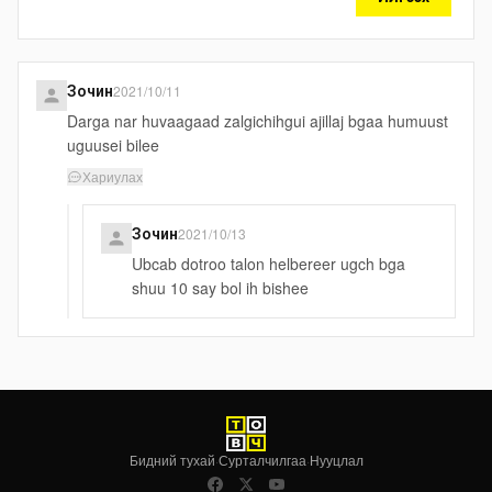
2021/10/11
Зочин
Darga nar huvaagaad zalgichihgui ajillaj bgaa humuust
uguusei bilee
Хариулах
2021/10/13
Зочин
Ubcab dotroo talon helbereer ugch bga
shuu 10 say bol ih bishee
Бидний тухай
·
Сурталчилгаа
·
Нууцлал