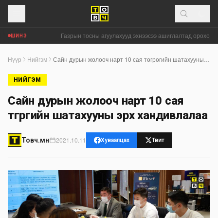
Газрын тосны агуулахууд эхнээсээ ашиглалтад ороход б
ШИНЭ
Нүүр
Нийгэм
Сайн дурын жолооч нарт 10 сая төгрөгийн шатахууны эрх хандивлалаа
НИЙГЭМ
Сайн дурын жолооч нарт 10 сая
төгрөгийн шатахууны эрх хандивлалаа
2021.10.11
Товч.мн
Хуваалцах
Твит