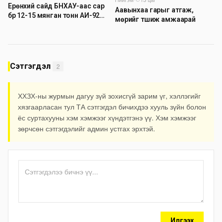
Ерөнхий сайд БНХАУ-аас сар
Аавынхаа гарыг атгаж,
бүр 12-15 мянган тонн АИ-92
мөрийг түшиж амжаарай
автобензин тогтмол нийлүүлэх
хүсэлт тавилаа
Сэтгэгдэл
2
ХХЗХ-ны журмын дагуу зүй зохисгүй зарим үг, хэллэгийг
хязгаарласан тул ТА сэтгэгдэл бичихдээ хууль зүйн болон
ёс суртахууны хэм хэмжээг хүндэтгэнэ үү. Хэм хэмжээг
зөрчсөн сэтгэгдэлийг админ устгах эрхтэй.
Илгээх