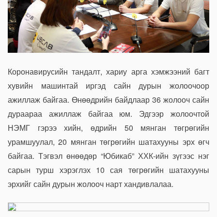
Коронавирусийн тандалт, хариу арга хэмжээний багт
хувийн машинтай иргэд сайн дурын жолоочоор
ажиллаж байгаа. Өнөөдрийн байдлаар 36 жолооч сайн
дураараа ажиллаж байгаа юм. Эдгээр жолоочтой
НЭМГ гэрээ хийн, өдрийн 50 мянган төгрөгийн
урамшуулал, 20 мянган төгрөгийн шатахууны эрх өгч
байгаа. Тэгвэл өнөөдөр “Юбикаб” ХХК-ийн зүгээс нэг
сарын турш хэрэглэх 10 сая төгрөгийн шатахууны
эрхийг сайн дурын жолооч нарт хандивлалаа.