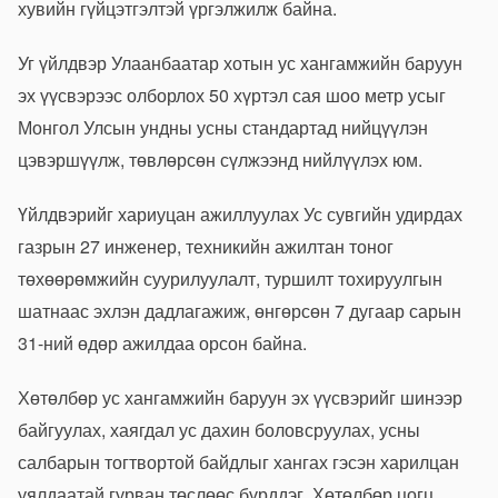
хувийн гүйцэтгэлтэй үргэлжилж байна.
Уг үйлдвэр Улаанбаатар хотын ус хангамжийн баруун
эх үүсвэрээс олборлох 50 хүртэл сая шоо метр усыг
Монгол Улсын ундны усны стандартад нийцүүлэн
цэвэршүүлж, төвлөрсөн сүлжээнд нийлүүлэх юм.
Үйлдвэрийг хариуцан ажиллуулах Ус сувгийн удирдах
газрын 27 инженер, техникийн ажилтан тоног
төхөөрөмжийн суурилуулалт, туршилт тохируулгын
шатнаас эхлэн дадлагажиж, өнгөрсөн 7 дугаар сарын
31-ний өдөр ажилдаа орсон байна.
Хөтөлбөр ус хангамжийн баруун эх үүсвэрийг шинээр
байгуулах, хаягдал ус дахин боловсруулах, усны
салбарын тогтвортой байдлыг хангах гэсэн харилцан
уялдаатай гурван төслөөс бүрддэг. Хөтөлбөр цогц