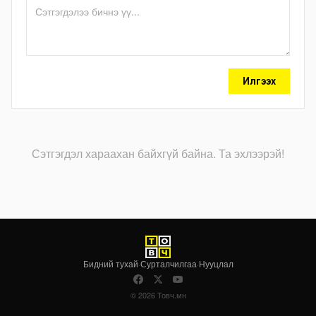
Илгээх
Сэтгэгдэл хараахан байхгүй байна. Та эхлээрэй!
Бидний тухай
·
Сурталчилгаа
·
Нууцлал
© 2026 Товч.мн