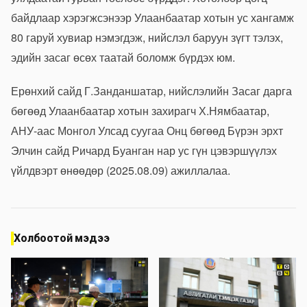
байдлаар хэрэгжсэнээр Улаанбаатар хотын ус хангамж
80 гаруй хувиар нэмэгдэж, нийслэл баруун зүгт тэлэх,
эдийн засаг өсөх таатай боломж бүрдэх юм.
Ерөнхий сайд Г.Занданшатар, нийслэлийн Засаг дарга
бөгөөд Улаанбаатар хотын захирагч Х.Нямбаатар,
АНУ-аас Монгол Улсад суугаа Онц бөгөөд Бүрэн эрхт
Элчин сайд Ричард Буанган нар ус гүн цэвэршүүлэх
үйлдвэрт өнөөдөр (2025.08.09) ажиллалаа.
Холбоотой мэдээ