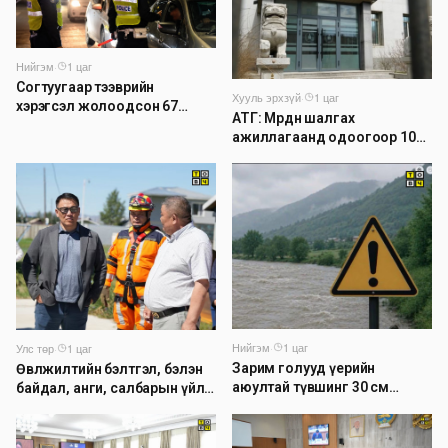
Нийгэм
·
1 цаг
Согтуугаар тээврийн
Хууль эрхзүй
·
1 цаг
хэрэгсэл жолоодсон 67
АТГ: Мөрдөн шалгах
зөрчил бүртгэгджээ
ажиллагаанд одоогоор 1026
хэрэг шалгагдаж байна
Нийгэм
·
1 цаг
Улс төр
·
1 цаг
Зарим голууд үерийн
Өвөлжилтийн бэлтгэл, бэлэн
аюултай түвшинг 30 см
байдал, анги, салбарын үйл
даван үеэрлэж байна
ажиллагаатай танилцлаа