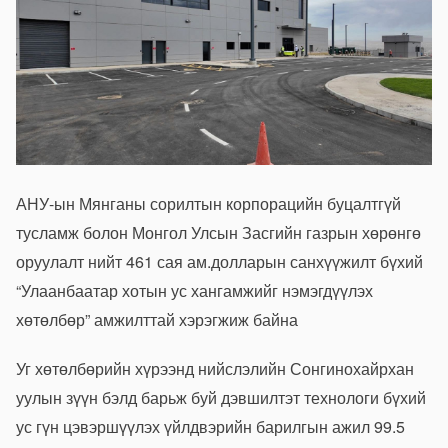
АНУ-ын Мянганы сорилтын корпорацийн буцалтгүй
тусламж болон Монгол Улсын Засгийн газрын хөрөнгө
оруулалт нийт 461 сая ам.долларын санхүүжилт бүхий
“Улаанбаатар хотын ус хангамжийг нэмэгдүүлэх
хөтөлбөр” амжилттай хэрэгжиж байна
Уг хөтөлбөрийн хүрээнд нийслэлийн Сонгинохайрхан
уулын зүүн бэлд барьж буй дэвшилтэт технологи бүхий
ус гүн цэвэршүүлэх үйлдвэрийн барилгын ажил 99.5