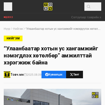
Согтуугаар тээврийн хэрэг
ШИНЭ
Нүүр
Нийгэм
“Улаанбаатар хотын ус хангамжийг нэмэгдүүлэх хөтөлбөр” амжилттай хэрэгжиж байна
НИЙГЭМ
“Улаанбаатар хотын ус хангамжийг
нэмэгдүүлэх хөтөлбөр” амжилттай
хэрэгжиж байна
2025.08.09
Товч.мн
Хуваалцах
Твит