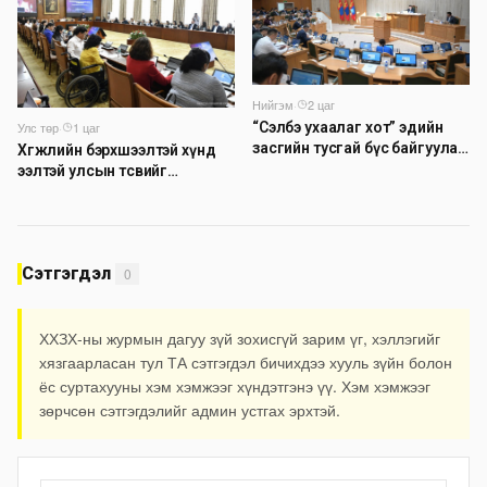
Нийгэм
·
2 цаг
Улс төр
·
1 цаг
“Сэлбэ ухаалаг хот” эдийн
засгийн тусгай бүс байгуулах
Хөгжлийн бэрхшээлтэй хүнд
тогтоолын төслийг
ээлтэй улсын төсвийг
батлууллаа
бүрдүүлэх асуудлаар
хэлэлцүүлэг өрнүүлж байна
Сэтгэгдэл
0
ХХЗХ-ны журмын дагуу зүй зохисгүй зарим үг, хэллэгийг
хязгаарласан тул ТА сэтгэгдэл бичихдээ хууль зүйн болон
ёс суртахууны хэм хэмжээг хүндэтгэнэ үү. Хэм хэмжээг
зөрчсөн сэтгэгдэлийг админ устгах эрхтэй.