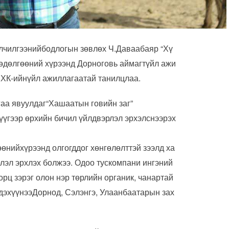
лчилгээнийбодлогын зөвлөх Ч.Даваабаяр “Хү
хөдөлгөөний хүрээнд Дорноговь аймагтүйл ажи
ХХК-ийнүйл ажиллагаатай танилцлаа.
аа явуулдаг“Хашаатын говийн заг”
үүгээр өрхийн бичил үйлдвэрлэл эрхэлснээрэх
өнийхүрээнд олгогддог хөнгөлөлттэй зээлд ха
лэл эрхлэх болжээ. Одоо тускомпани ингэний
орц зэрэг олон нэр төрлийн органик, чанартай
гдэхүүнээДорнод, Сэлэнгэ, Улаанбаатарын зах