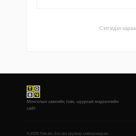
Сэтгэгдэл хараа
Монголын хамгийн товч, шуурхай мэдээллийн
сайт
© 2026 Товч.мн. Бүх эрх хуулиар хамгаалагдсан.