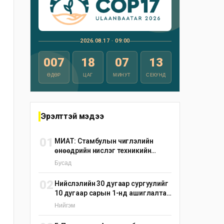
2026.08.17 · 09:00
007
18
07
12
ӨДӨР
ЦАГ
МИНУТ
СЕКУНД
Эрэлттэй мэдээ
01
МИАТ: Стамбулын чиглэлийн
өнөөдрийн нислэг техникийн
шалтгаанаар цуцлагдлаа
Бусад
02
Нийслэлийн 30 дугаар сургуулийг
10 дугаар сарын 1-нд ашиглалтад
оруулна
Нийгэм