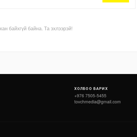
хан байхгүй байна. Та эхлээрэй!
ХОЛБОО БАРИХ
+976 7505-5455
tovchmedia@gmail.com