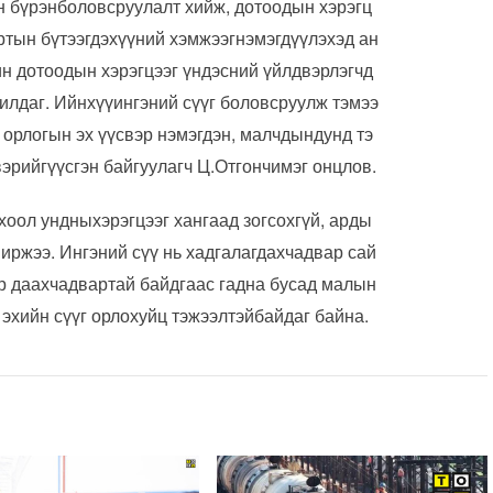
н бүрэнболовсруулалт хийж, дотоодын хэрэгц
ортын бүтээгдэхүүний хэмжээгнэмэгдүүлэхэд ан
ин дотоодын хэрэгцээг үндэсний үйлдвэрлэгчд
чилдаг. Ийнхүүингэний сүүг боловсруулж тэмээ
орлогын эх үүсвэр нэмэгдэн, малчдындунд тэ
вэрийгүүсгэн байгуулагч Ц.Отгончимэг онцлов.
хоол ундныхэрэгцээг хангаад зогсохгүй, арды
иржээ. Ингэний сүү нь хадгалагдахчадвар сай
эр даахчадвартай байдгаас гадна бусад малын
, эхийн сүүг орлохуйц тэжээлтэйбайдаг байна.