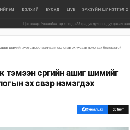
ИЙГЭМ
ДЭЛХИЙ
БУСАД
LIVE
ЭРХЗҮЙН ШИНЭТГЭЛ 2
Цаг агаар: Улаанбаатар хотод +28 градус дулаан, дуу цахилгаантай аада
 ашиг шимийг хүртсэнээр малчдын орлогын эх үүсвэр нэмэгдэх боломжтой
лж тэмээн сүргийн ашиг шимийг
огын эх үүсвэр нэмэгдэх
Хуваалцах
Твит