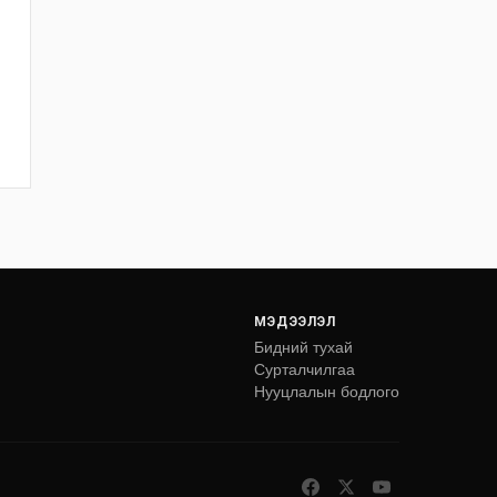
МЭДЭЭЛЭЛ
Бидний тухай
Сурталчилгаа
Нууцлалын бодлого