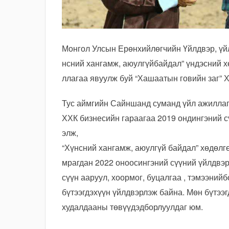
Монгол Улсын Ерөнхийлөгчийн Үйлдвэр, үй
нсний хангамж, аюулгүйбайдал” үндэсний 
ллагаа явуулж буй “Хашаатын говийн заг” 
Тус аймгийн Сайншанд суманд үйл ажиллаг
ХХК бизнесийн гараагаа 2019 ондингэний с
элж,
“Хүнсний хангамж, аюулгүй байдал” хөдөлгө
мрагдан 2022 оноосингэний сүүний үйлдвэр
сүүн ааруул, хоормог, буцалгаа , тэмээнийб
бүтээгдэхүүн үйлдвэрлэж байна. Мөн бүтээ
худалдааны төвүүдэдборлуулдаг юм.