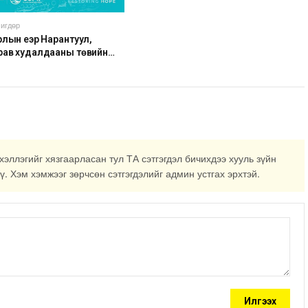
тогтмол нийлүүлэх хүсэлт тавилаа
игдөр
лын үеэр Нарантуул,
рав худалдааны төвийн
соолыг хаана
хэллэгийг хязгаарласан тул ТА сэтгэгдэл бичихдээ хууль зүйн
ү. Хэм хэмжээг зөрчсөн сэтгэгдэлийг админ устгах эрхтэй.
Илгээх