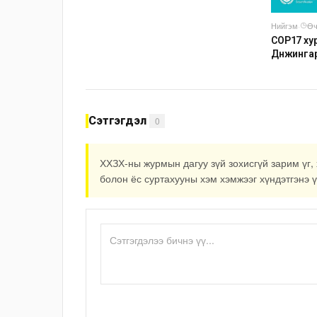
Нийгэм
·
Өч
COP17 хур
Дүнжинга
авто зог
Сэтгэгдэл
0
ХХЗХ-ны журмын дагуу зүй зохисгүй зарим үг, 
болон ёс суртахууны хэм хэмжээг хүндэтгэнэ ү