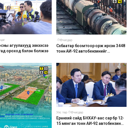
 цаг
·
Өчигдөр
осны агуулахууд эхнээсээ
Сүхбаатар боомтоор орж ирсэн 3448
ад ороход бэлэн болжээ
тонн АИ-92 автобензинийг
агуулахуудад буулгах ажлыг
зохион байгуулж байна
Улс төр
·
Өчигдөр
Ерөнхий сайд БНХАУ-аас сар бүр 12-
15 мянган тонн АИ-92 автобензин