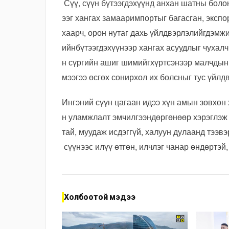
Сүү, сүүн бүтээгдэхүүнд анхан шатны боло
ээг хангах замааримпортыг багасган, эксп
хаарч, орон нутаг дахь үйлдвэрлэлийгдэмж
ийнбүтээгдэхүүнээр хангах асуудлыг чухал
н сүргийн ашиг шимийгхүртсэнээр малчдын 
мээгээ өсгөх сонирхол их болсныг тус үйлд
Ингэний сүүн цагаан идээ хүн амын зөвхөн 
н уламжлалт эмчилгээндөргөнөөр хэрэглэж 
тай, муудаж исдэггүй, халуун дулаанд тээв
сүүнээс илүү өтгөн, илчлэг чанар өндөртэй
Холбоотой мэдээ