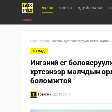
ЭХЛЭЛ
УЛС ТӨР
ЭДИЙН ЗАСАГ
Н
ШИНЭ
Нүүр
Бусад
Ингэний сүүг боловсруулж тэмээн сүргийн
БУСАД
Ингэний сүүг боловсруу
хүртсэнээр малчдын орл
боломжтой
2025.09.16
Товч.мн