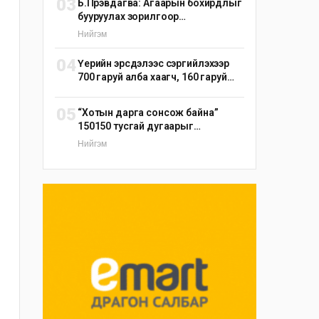
03
Б.Пүрэвдагва: Агаарын бохирдлыг
бууруулах зорилгоор
эрдэнэшишийн барьцалдуулагч
Нийгэм
ашиглана
04
Үерийн эрсдэлээс сэргийлэхээр
700 гаруй алба хаагч, 160 гаруй
техник, 51 мотопомп бэлэн
байдалд ажиллаж байна
05
“Хотын дарга сонсож байна”
150150 тусгай дугаарыг
наймдугаар сарын 14-нөөс
Нийгэм
ажиллуулж эхэлнэ