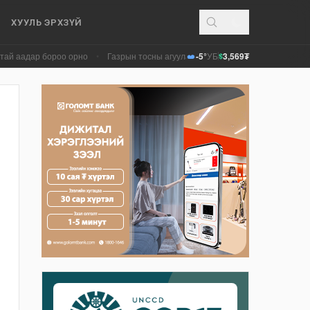
ХУУЛЬ ЭРХЗҮЙ
р бороо орно
•
Газрын тосны агуулахууд эхнээсээ ашиглалтад ороход бэлэн
-5°
УБ
3,569₮
$