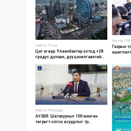
Улс төр
·
22
Нийгэм
·
4 цаг
Газрын т
Цаг агаар: Улаанбаатар хотод +28
ашиглалт
градус дулаан, дуу цахилгаантай
аадар бороо орно
Нийгэм
·
Өчигдөр
АҮЭБЯ: Шатахууныг 100 мянган
төгрөгт олгох асуудлыг түр
хойшлууллаа