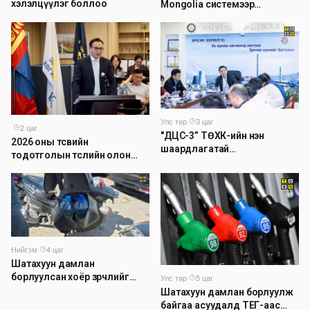
хэлэлцүүлэг боллоо
Mongolia системээр
дамжуулан мэдээлэх
боломжтой боллоо
Улс төр
·
3 цаг
·
2 цаг
"ДЦС-3” ТӨХК-ийн нэн
2026 оны төсвийн
шаардлагатай
тодотголын төслийн олон
“Турбингенератор-5”-ын
нийтийн хэлэлцүүлэг боллоо
шинэчлэлийн төсвийг
шийдвэрлэхээр болов
Нийгэм
·
4 цаг
Шатахуун дамлан
борлуулсан хоёр зөрчлийг
Улс төр
·
5 цаг
илрүүлэн шалгаж байна
Шатахуун дамлан борлуулж
байгаа асуудалд ТЕГ-аас