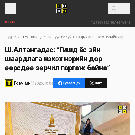
“Цааснаас чөлөөлье” зөвл
ШИНЭ
Нүүр
Ш.Алтангадас: “Гишүүд ёс зүйн шаардлага нэхэх нэрийн дор өөрсдөө зөрчил гаргаж байна”
Ш.Алтангадас: “Гишүүд ёс зүйн
шаардлага нэхэх нэрийн дор
өөрсдөө зөрчил гаргаж байна”
2025.10.08
Товч.мн
Хуваалцах
Твит