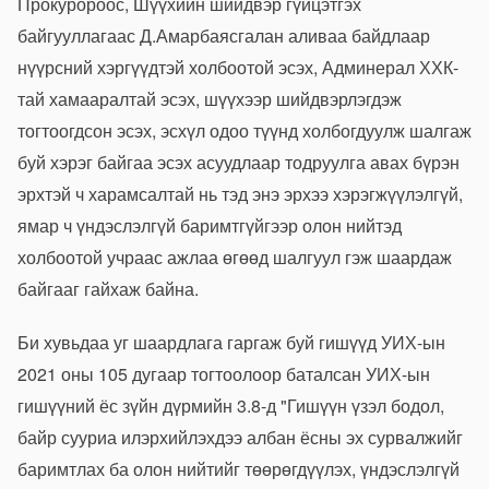
Прокуророос, Шүүхийн шийдвэр гүйцэтгэх
байгууллагаас Д.Амарбаясгалан аливаа байдлаар
нүүрсний хэргүүдтэй холбоотой эсэх, Админерал ХХК-
тай хамааралтай эсэх, шүүхээр шийдвэрлэгдэж
тогтоогдсон эсэх, эсхүл одоо түүнд холбогдуулж шалгаж
буй хэрэг байгаа эсэх асуудлаар тодруулга авах бүрэн
эрхтэй ч харамсалтай нь тэд энэ эрхээ хэрэгжүүлэлгүй,
ямар ч үндэслэлгүй баримтгүйгээр олон нийтэд
холбоотой учраас ажлаа өгөөд шалгуул гэж шаардаж
байгааг гайхаж байна.
Би хувьдаа уг шаардлага гаргаж буй гишүүд УИХ-ын
2021 оны 105 дугаар тогтоолоор баталсан УИХ-ын
гишүүний ёс зүйн дүрмийн 3.8-д "Гишүүн үзэл бодол,
байр сууриа илэрхийлэхдээ албан ёсны эх сурвалжийг
баримтлах ба олон нийтийг төөрөгдүүлэх, үндэслэлгүй