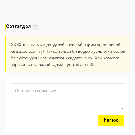
холбогдох мэдээллийн дагуу
шалгалтын ажиллагааг
эрчимжүүлж байна
Сэтгэгдэл
0
ХХЗХ-ны журмын дагуу зүй зохисгүй зарим үг, хэллэгийг
хязгаарласан тул ТА сэтгэгдэл бичихдээ хууль зүйн болон
ёс суртахууны хэм хэмжээг хүндэтгэнэ үү. Хэм хэмжээг
зөрчсөн сэтгэгдэлийг админ устгах эрхтэй.
Илгээх