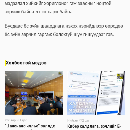
мэдээлэл хийхийг хориглоно" гэж заасныг ноцтой
зөрчиж байна л гэж харж байна.
Бусдаас ёс зүйн шаардлага нэхэх нэрийдлээр өөрсдөө
ёс зүйн зөрчил гаргаж болохгүй шүү гишүүдээ'' гэв.
Холбоотой мэдээ
Улс төр
·
1 цаг
Нийгэм
·
2 цаг
“Цааснаас чөлөөлье” зөвлөлдөх
Кибер халдлага, зөрчлийг E-