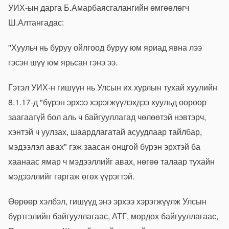
УИХ-ын дарга Б.Амарбаясгалангийн өмгөөлөгч
Ш.Алтангадас:
''Хуульч нь буруу ойлгоод буруу юм яриад явна лээ
гэсэн шүү юм ярьсан гэнэ ээ.
Гэтэл УИХ-н гишүүн нь Улсын их хурлын тухай хуулийн
8.1.17-д "бүрэн эрхээ хэрэгжүүлэхдээ хуульд өөрөөр
заагаагүй бол аль ч байгууллагад чөлөөтэй нэвтэрч,
хэнтэй ч уулзах, шаардлагатай асуудлаар тайлбар,
мэдээлэл авах" гэж заасан онцгой бүрэн эрхтэй ба
хаанаас ямар ч мэдээллийг авах, нөгөө талаар тухайн
мэдээллийг гаргаж өгөх үүрэгтэй.
Өөрөөр хэлбэл, гишүүд энэ эрхээ хэрэгжүүлж Улсын
бүртгэлийн байгууллагаас, АТГ, мөрдөх байгууллагаас,