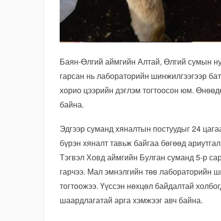
Баян-Өлгий аймгийн Алтай, Өлгий сумын ну
гарсан нь лабораторийн шинжилгээгээр бат
хорио цээрийн дэглэм тогтоосон юм. Өнөөд
байна.
Эдгээр суманд хяналтын постуудыг 24 цаг
бүрэн хяналт тавьж байгаа бөгөөд ариутга
Тэгвэл Ховд аймгийн Булган суманд 5-р са
гарчээ. Мал эмнэлгийн төв лабораторийн ш
тогтоожээ. Үүссэн нөхцөл байдалтай холбо
шаардлагатай арга хэмжээг авч байна.