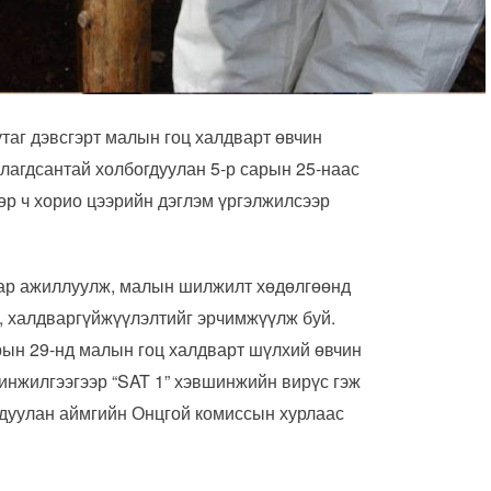
таг дэвсгэрт малын гоц халдварт өвчин
лагдсантай холбогдуулан 5-р сарын 25-наас
өр ч хорио цээрийн дэглэм үргэлжилсээр
аар ажиллуулж, малын шилжилт хөдөлгөөнд
л, халдваргүйжүүлэлтийг эрчимжүүлж буй.
рын 29-нд малын гоц халдварт шүлхий өвчин
инжилгээгээр “SAT 1” хэвшинжийн вирүс гэж
гдуулан аймгийн Онцгой комиссын хурлаас