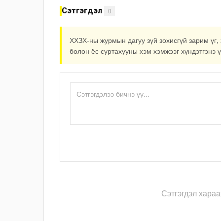
Сэтгэгдэл
0
ХХЗХ-ны журмын дагуу зүй зохисгүй зарим үг, 
болон ёс суртахууны хэм хэмжээг хүндэтгэнэ ү
Сэтгэгдэл хараа