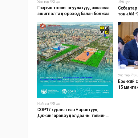
Улс төр
·
2 цаг
·
5 цаг
Газрын тосны агуулахууд эхнээсээ
Сүхбаата
ашиглалтад ороход бэлэн болжээ
тонн АИ-
агуулаху
зохион б
Улс төр
·
6 
Ерөнхий с
15 мянга
тогтмол н
Нийгэм
·
5 цаг
COP17 хурлын үеэр Нарантуул,
Дүнжингарав худалдааны төвийн
авто зогсоолыг хаана