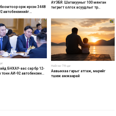
АҮЭБЯ: Шатахууныг 100 мянган
р боомтоор орж ирсэн 3448
төгрөгт олгох асуудлыг түр
92 автобензинийг
хойшлууллаа
удад буулгах ажлыг
айгуулж байна
цаг
Нийгэм
·
9 цаг
айд БНХАУ-аас сар бүр 12-
Аавынхаа гарыг атгаж, мөрийг
н тонн АИ-92 автобензин
түшиж амжаарай
ийлүүлэх хүсэлт тавилаа