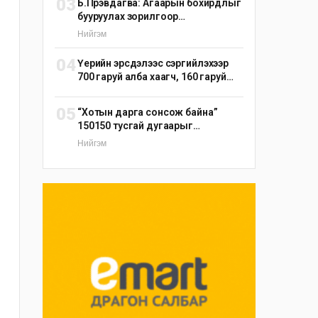
03
Б.Пүрэвдагва: Агаарын бохирдлыг
бууруулах зорилгоор
эрдэнэшишийн барьцалдуулагч
Нийгэм
ашиглана
04
Үерийн эрсдэлээс сэргийлэхээр
700 гаруй алба хаагч, 160 гаруй
техник, 51 мотопомп бэлэн
байдалд ажиллаж байна
05
“Хотын дарга сонсож байна”
150150 тусгай дугаарыг
наймдугаар сарын 14-нөөс
Нийгэм
ажиллуулж эхэлнэ