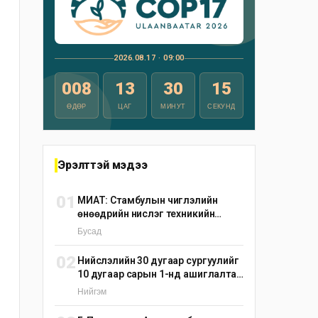
2026.08.17 · 09:00
008
13
30
14
ӨДӨР
ЦАГ
МИНУТ
СЕКУНД
Эрэлттэй мэдээ
01
МИАТ: Стамбулын чиглэлийн
өнөөдрийн нислэг техникийн
шалтгаанаар цуцлагдлаа
Бусад
02
Нийслэлийн 30 дугаар сургуулийг
10 дугаар сарын 1-нд ашиглалтад
оруулна
Нийгэм