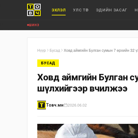
ЭХЛЭЛ
УЛС ТӨР
ЭДИЙН ЗАСАГ
Н
ШИНЭ
Нүүр
Бусад
Ховд аймгийн Булган сумын 7 өрхийн 32 ү
БУСАД
Ховд аймгийн Булган су
шүлхийгээр өвчилжээ
2026.06.02
Товч.мн