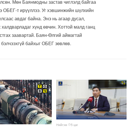
илсөн. Мөн Баянмодны застав чиглэлд байгаа
ээ ОБЕГ-т ирүүллээ. Уг хэвшинжийн шүлхийн
улсаас авдаг байна. Энэ нь агаар дусал,
 халдварладаг хүнд өвчин. Хоттой малд ганц
устгах заавартай. Баян-Өлгий аймагтай
 бэлчээхгүй байхыг ОБЕГ зөвлөв.
Нийгэм
·
5 цаг