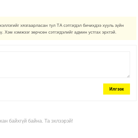
хэллэгийг хязгаарласан тул ТА сэтгэгдэл бичихдээ хууль зүйн
ү. Хэм хэмжээг зөрчсөн сэтгэгдэлийг админ устгах эрхтэй.
Илгээх
хан байхгүй байна. Та эхлээрэй!