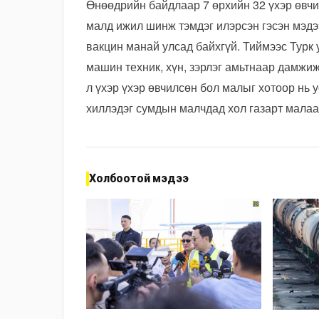
Өнөөдрийн байдлаар 7 өрхийн 32 үхэр өвч
малд ижил шинж тэмдэг илэрсэн гэсэн мэд
вакцин манай улсад байхгүй. Тиймээс Турк 
машин техник, хүн, зэрлэг амьтнаар дамжиж
л үхэр үхэр өвчилсөн бол малыг хотоор нь 
хиллэдэг сумдын малчдад хол газарт малаа
Холбоотой мэдээ