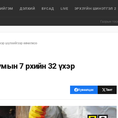
ИЙГЭМ
ДЭЛХИЙ
БУСАД
LIVE
ЭРХЗҮЙН ШИНЭТГЭЛ 2
Газрын тосны агуулах
хэр шүлхийгээр өвчилжээ
мын 7 өрхийн 32 үхэр
Хуваалцах
Твит