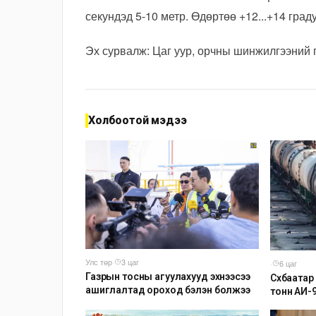
секундэд 5-10 метр. Өдөртөө +12...+14 град
Эх сурвалж: Цаг уур, орчны шинжилгээний 
Холбоотой мэдээ
Улс төр
·
3 цаг
·
6 цаг
Газрын тосны агуулахууд эхнээсээ
Сүхбаата
ашиглалтад ороход бэлэн болжээ
тонн АИ-
агуулаху