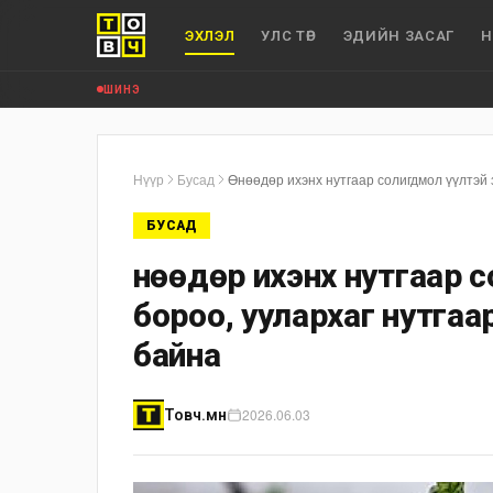
ЭХЛЭЛ
УЛС ТӨР
ЭДИЙН ЗАСАГ
Н
ШИНЭ
Нүүр
Бусад
Өнөөдөр ихэнх нутгаар солигдмол үүлтэй 
БУСАД
Өнөөдөр ихэнх нутгаар 
бороо, уулархаг нутгаа
байна
2026.06.03
Товч.мн