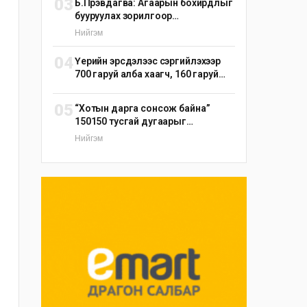
03
Б.Пүрэвдагва: Агаарын бохирдлыг
бууруулах зорилгоор
эрдэнэшишийн барьцалдуулагч
Нийгэм
ашиглана
04
Үерийн эрсдэлээс сэргийлэхээр
700 гаруй алба хаагч, 160 гаруй
техник, 51 мотопомп бэлэн
байдалд ажиллаж байна
05
“Хотын дарга сонсож байна”
150150 тусгай дугаарыг
наймдугаар сарын 14-нөөс
Нийгэм
ажиллуулж эхэлнэ