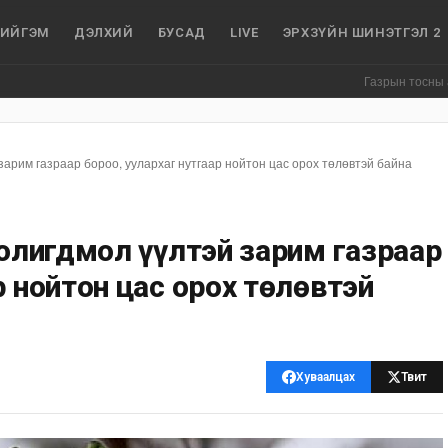
ИЙГЭМ
ДЭЛХИЙ
БУСАД
LIVE
ЭРХЗҮЙН ШИНЭТГЭЛ 2
Газрын тосны агуулахуу
зарим газраар бороо, уулархаг нутгаар нойтон цас орох төлөвтэй байна
солигдмол үүлтэй зарим газраар
р нойтон цас орох төлөвтэй
Хуваалцах
Твит