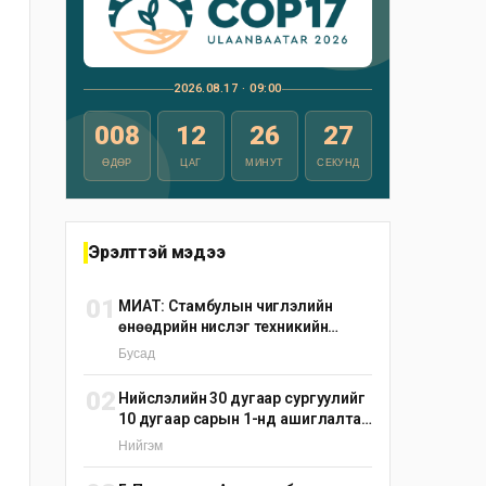
2026.08.17 · 09:00
008
12
26
26
ӨДӨР
ЦАГ
МИНУТ
СЕКУНД
Эрэлттэй мэдээ
01
МИАТ: Стамбулын чиглэлийн
өнөөдрийн нислэг техникийн
шалтгаанаар цуцлагдлаа
Бусад
02
Нийслэлийн 30 дугаар сургуулийг
10 дугаар сарын 1-нд ашиглалтад
оруулна
Нийгэм