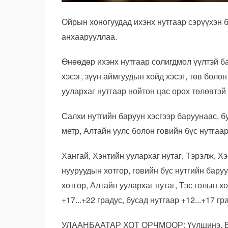
Ойрын хоногуудад ихэнх нутгаар сэрүүхэн 
анхаарууллаа.
Өнөөдөр ихэнх нутгаар солигдмол үүлтэй б
хэсэг, зүүн аймгуудын хойд хэсэг, төв боло
уулархаг нутгаар нойтон цас орох төлөвтэй
Салхи нутгийн баруун хэсгээр баруунаас, б
метр, Алтайн уулс болон говийн бүс нутгаа
Хангай, Хэнтийн уулархаг нутаг, Тэрэлж, Хэ
нууруудын хотгор, говийн бүс нутгийн баруу
хотгор, Алтайн уулархаг нутаг, Тэс голын х
+17...+22 градус, бусад нутгаар +12...+17 г
УЛААНБААТАР ХОТ ОРЧМООР: Үүлшинэ. Бор