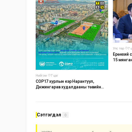
зохион б
Улс төр
·
7 
Ерөнхий с
15 мянга
тогтмол н
Нийгэм
·
7 цаг
COP17 хурлын үеэр Нарантуул,
Дүнжингарав худалдааны төвийн
авто зогсоолыг хаана
Сэтгэгдэл
0