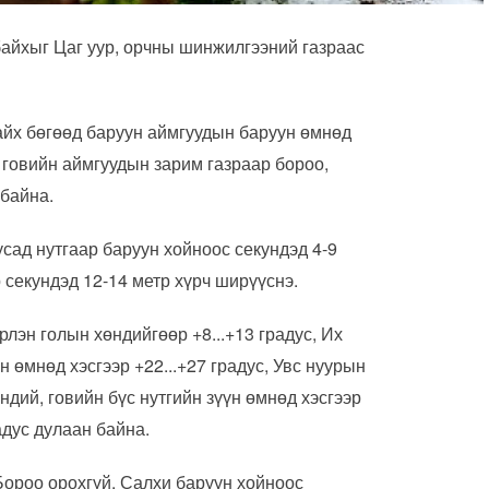
байхыг Цаг уур, орчны шинжилгээний газраас
айх бөгөөд баруун аймгуудын баруун өмнөд
н говийн аймгуудын зарим газраар бороо,
 байна.
усад нутгаар баруун хойноос секундэд 4-9
р секундэд 12-14 метр хүрч ширүүснэ.
рлэн голын хөндийгөөр +8...+13 градус, Их
н өмнөд хэсгээр +22...+27 градус, Увс нуурын
өндий, говийн бүс нутгийн зүүн өмнөд хэсгээр
радус дулаан байна.
оо орохгүй. Салхи баруун хойноос