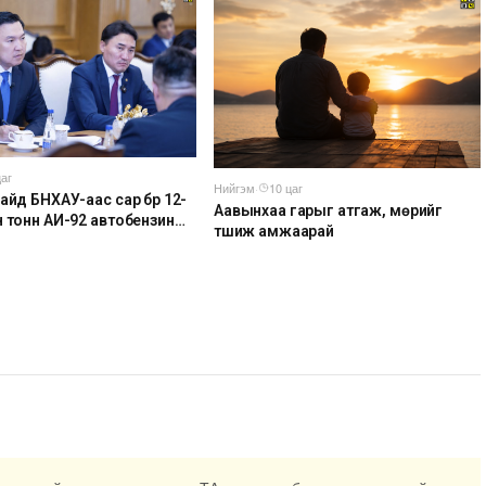
айгуулж байна
цаг
Нийгэм
·
10 цаг
айд БНХАУ-аас сар бүр 12-
Аавынхаа гарыг атгаж, мөрийг
н тонн АИ-92 автобензин
түшиж амжаарай
ийлүүлэх хүсэлт тавилаа