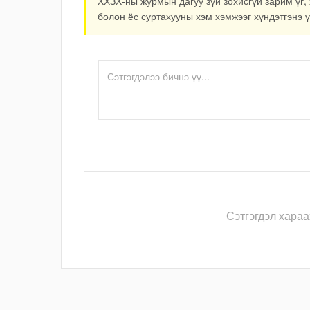
ХХЗХ-ны журмын дагуу зүй зохисгүй зарим үг, 
болон ёс суртахууны хэм хэмжээг хүндэтгэнэ ү
Сэтгэгдэл хараа