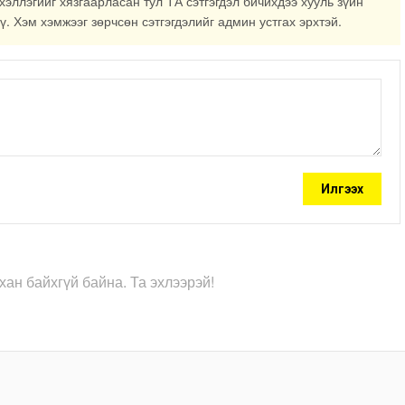
хэллэгийг хязгаарласан тул ТА сэтгэгдэл бичихдээ хууль зүйн
ү. Хэм хэмжээг зөрчсөн сэтгэгдэлийг админ устгах эрхтэй.
Илгээх
хан байхгүй байна. Та эхлээрэй!