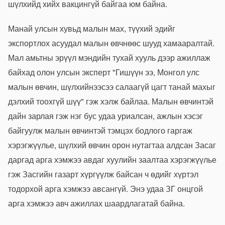
шүлхийд хийх вакцингүй байгаа юм байна.
Манай улсын хувьд малын мах, түүхий эдийг
экспортлох асуудал малын өвчнөөс шууд хамааралтай.
Мал амьтны эрүүл мэндийн тухай хууль дээр ажиллаж
байхад олон улсын эксперт "Гишүүн ээ, Монгол улс
малын өвчин, шүлхийнээсээ салаагүй цагт танай махыг
дэлхий тоохгүй шүү" гэж хэлж байлаа. Малын өвчинтэй
дайн зарлая гэж нэг бус удаа уриалсан, ажлын хэсэг
байгуулж малын өвчинтэй тэмцэх бодлого гаргаж
хэрэгжүүлье, шүлхий өвчин орон нутагтаа алдсан Засаг
даргад арга хэмжээ авдаг хуулийн заалтаа хэрэгжүүлье
гэж Засгийн газарт хүргүүлж байсан ч өдийг хүртэл
тодорхой арга хэмжээ авсангүй. Энэ удаа ЗГ онцгой
арга хэмжээ авч ажиллах шаардлагатай байна.