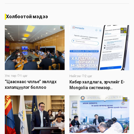
Холбоотой мэдээ
Улс төр
·
1 цаг
Нийгэм
·
2 цаг
“Цааснаас чөлөөлье” зөвлөлдөх
Кибер халдлага, зөрчлийг E-
хэлэлцүүлэг боллоо
Mongolia системээр
дамжуулан мэдээлэх
боломжтой боллоо