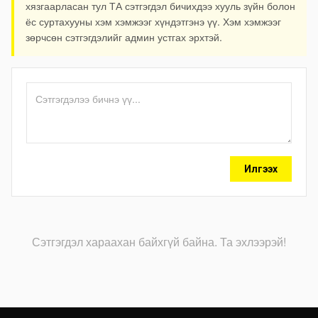
хязгаарласан тул ТА сэтгэгдэл бичихдээ хууль зүйн болон
ёс суртахууны хэм хэмжээг хүндэтгэнэ үү. Хэм хэмжээг
зөрчсөн сэтгэгдэлийг админ устгах эрхтэй.
Илгээх
Сэтгэгдэл хараахан байхгүй байна. Та эхлээрэй!