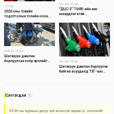
Улс төр
·
3 цаг
·
2 цаг
"ДЦС-3” ТӨХК-ийн нэн
2026 оны төсвийн
шаардлагатай
тодотголын төслийн олон
“Турбингенератор-5”-ын
нийтийн хэлэлцүүлэг боллоо
шинэчлэлийн төсвийг
шийдвэрлэхээр болов
Нийгэм
·
4 цаг
Шатахуун дамлан
борлуулсан хоёр зөрчлийг
Улс төр
·
5 цаг
илрүүлэн шалгаж байна
Шатахуун дамлан борлуулж
байгаа асуудалд ТЕГ-аас
холбогдох мэдээллийн дагуу
шалгалтын ажиллагааг
эрчимжүүлж байна
Сэтгэгдэл
0
ХХЗХ-ны журмын дагуу зүй зохисгүй зарим үг, хэллэгийг