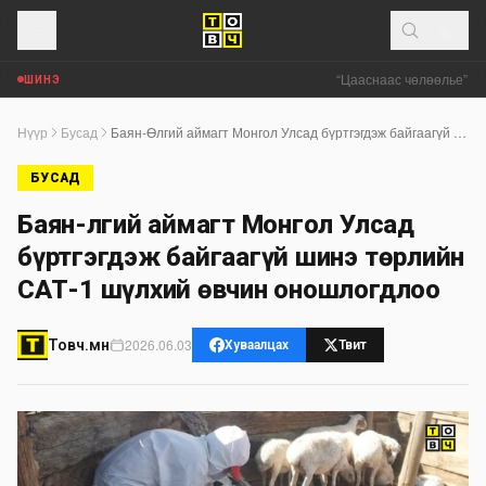
“Цааснаас чөлөөлье” зөв
ШИНЭ
Нүүр
Бусад
Баян-Өлгий аймагт Монгол Улсад бүртгэгдэж байгаагүй шинэ төрлийн САТ-1 шүлхий өвчин оношлогдлоо
БУСАД
Баян-Өлгий аймагт Монгол Улсад
бүртгэгдэж байгаагүй шинэ төрлийн
САТ-1 шүлхий өвчин оношлогдлоо
2026.06.03
Товч.мн
Хуваалцах
Твит