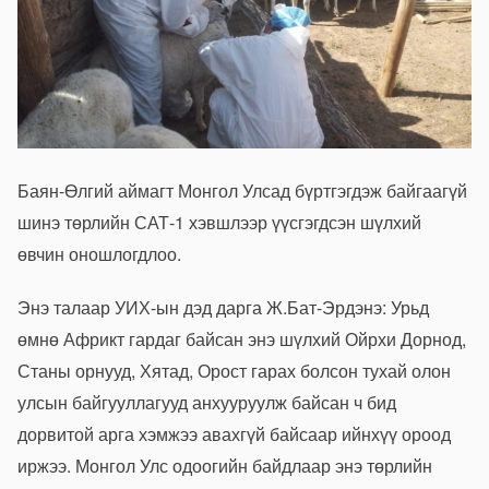
Баян-Өлгий аймагт Монгол Улсад бүртгэгдэж байгаагүй
шинэ төрлийн САТ-1 хэвшлээр үүсгэгдсэн шүлхий
өвчин оношлогдлоо.
Энэ талаар УИХ-ын дэд дарга Ж.Бат-Эрдэнэ: Урьд
өмнө Африкт гардаг байсан энэ шүлхий Ойрхи Дорнод,
Станы орнууд, Хятад, Орост гарах болсон тухай олон
улсын байгууллагууд анхууруулж байсан ч бид
дорвитой арга хэмжээ авахгүй байсаар ийнхүү ороод
иржээ. Монгол Улс одоогийн байдлаар энэ төрлийн