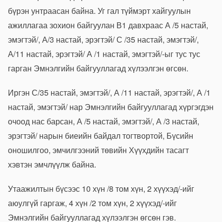
бүрэн унтраасан байна. Уг гал түймэрт хайгуулын
ажиллагаа зохион байгуулан В1 давхраас А /5 настай,
эмэгтэй/, А/3 настай, эрэгтэй/ С /35 настай, эмэгтэй/,
А/11 настай, эрэгтэй/ А /1 настай, эмэгтэй/-ыг тус тус
гарган Эмнэлгийн байгууллагад хүлээлгэн өгсөн.
Иргэн С/35 настай, эмэгтэй/, А /11 настай, эрэгтэй/, А /1
настай, эмэгтэй/ нар Эмнэлгийн байгууллагад хүргэгдэн
очоод нас барсан, А /5 настай, эмэгтэй/, А /3 настай,
эрэгтэй/ нарын биеийн байдал тогтвортой, Бүсийн
оношилгоо, эмчилгээний төвийн Хүүхдийн тасагт
хэвтэн эмчлүүлж байна.
Утаажилтын бүсээс 10 хүн /8 том хүн, 2 хүүхэд/-ийг
аюулгүй гаргаж, 4 хүн /2 том хүн, 2 хүүхэд/-ийг
Эмнэлгийн байгууллагад хүлээлгэн өгсөн гэв.