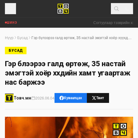
Согтуугаар тээврийн хэрэг
ШИНЭ
Нүүр
Бусад
Гэр бүлээрээ галд өртөж, 35 настай эмэгтэй хоёр хүүхдийн хамт угаартаж нас баржээ
БУСАД
Гэр бүлээрээ галд өртөж, 35 настай
эмэгтэй хоёр хүүхдийн хамт угаартаж
нас баржээ
2026.06.04
Товч.мн
Хуваалцах
Твит