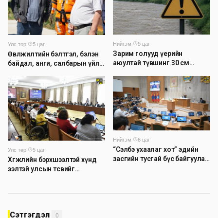
Нийгэм
·
5 цаг
Улс төр
·
5 цаг
Зарим голууд үерийн
Өвөлжилтийн бэлтгэл, бэлэн
аюултай түвшинг 30 см
байдал, анги, салбарын үйл
даван үеэрлэж байна
ажиллагаатай танилцлаа
Нийгэм
·
6 цаг
Улс төр
·
5 цаг
“Сэлбэ ухаалаг хот” эдийн
засгийн тусгай бүс байгуулах
Хөгжлийн бэрхшээлтэй хүнд
тогтоолын төслийг
ээлтэй улсын төсвийг
батлууллаа
бүрдүүлэх асуудлаар
хэлэлцүүлэг өрнүүлж байна
Сэтгэгдэл
0