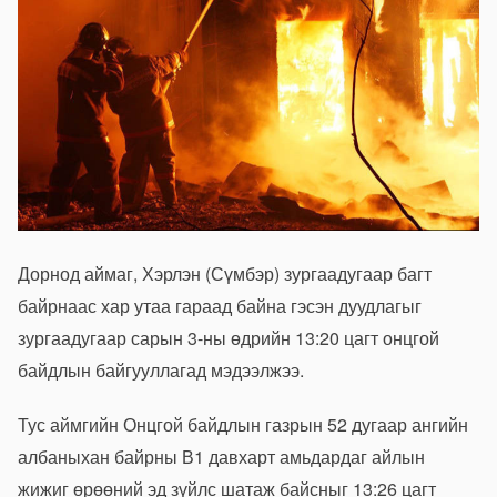
Дорнод аймаг, Хэрлэн (Сүмбэр) зургаадугаар багт
байрнаас хар утаа гараад байна гэсэн дуудлагыг
зургаадугаар сарын 3-ны өдрийн 13:20 цагт онцгой
байдлын байгууллагад мэдээлжээ.
Тус аймгийн Онцгой байдлын газрын 52 дугаар ангийн
албаныхан байрны В1 давхарт амьдардаг айлын
жижиг өрөөний эд зүйлс шатаж байсныг 13:26 цагт