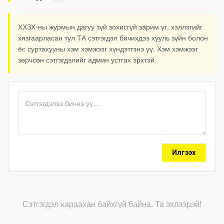
ХХЗХ-ны журмын дагуу зүй зохисгүй зарим үг, хэллэгийг
хязгаарласан тул ТА сэтгэгдэл бичихдээ хууль зүйн болон
ёс суртахууны хэм хэмжээг хүндэтгэнэ үү. Хэм хэмжээг
зөрчсөн сэтгэгдэлийг админ устгах эрхтэй.
Илгээх
Сэтгэгдэл хараахан байхгүй байна. Та эхлээрэй!