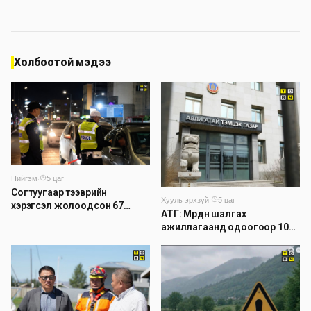
Холбоотой мэдээ
Нийгэм
·
5 цаг
Согтуугаар тээврийн
Хууль эрхзүй
·
5 цаг
хэрэгсэл жолоодсон 67
АТГ: Мөрдөн шалгах
зөрчил бүртгэгджээ
ажиллагаанд одоогоор 1026
хэрэг шалгагдаж байна