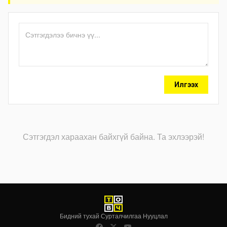
Илгээх
Сэтгэгдэл хараахан байхгүй байна. Та эхлээрэй!
Бидний тухай
·
Сурталчилгаа
·
Нууцлал