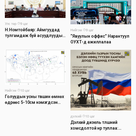
Улс төр
·
9 цаг
Н.Номтойбаяр: Аймгуудад
Нийгэм
·
9 цаг
тулгамдаж буй асуудлуудыг
“Явуулын оффис” Нарантуул
долоо хоног бүр Засгийн
ОУХТ-д ажиллалаа
газрын хуралдаанд
танилцуулж, шийдвэрлүүлнэ
Нийгэм
·
10 цаг
Голуудын усны түвшин өмнөх
өдрөөс 5-10см нэмэгдсэн
байна
дэлхий
·
10 цаг
Дэлхий дизель түлшний
хомсдолтой нүүр туллаа:
Томоохон газрын тосны