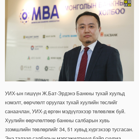
УИХ-ын гишүүн Ж.Бат-Эрдэнэ Банкны тухай хуульд
нэмэлт, өөрчлөлт оруулах тухай хуулийн төслийг
санаачлан, УИХ-д өргөн мэдүүлэхээр төлөвлөж буй.
Хуулийн өөрчлөлтөөр банкны салбарын хувь
эзэмшлийн төвлөрлийг 34, 51 хувьд хүргэхээр тусгасан.
Энэ талаар салбарын мэргэжилтнүүд байр сууриа