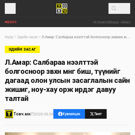
Н.Номтойбаяр: Аймгуудад
ШИНЭ
Нүүр
Эдийн засаг
Л.Амар: Салбараа нээлттэй болгосноор зөвхөн мөнгө биш, түүнийг дагаад олон улсын засаглалын сайн жишиг, ноу-хау орж ирдэг давуу талтай
ЭДИЙН ЗАСАГ
Л.Амар: Салбараа нээлттэй
болгосноор зөвхөн мөнгө биш, түүнийг
дагаад олон улсын засаглалын сайн
жишиг, ноу-хау орж ирдэг давуу
талтай
2026.06.09
Товч.мн
Хуваалцах
Твит