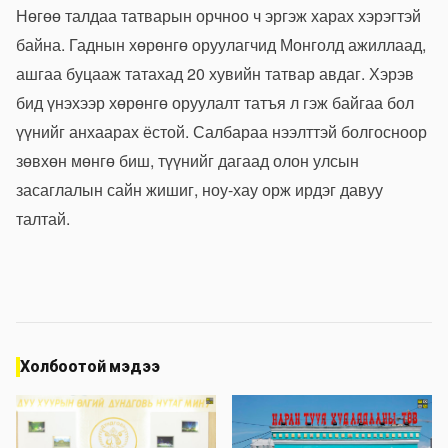
Нөгөө талдаа татварын орчноо ч эргэж харах хэрэгтэй
байна. Гаднын хөрөнгө оруулагчид Монголд ажиллаад,
ашгаа буцааж татахад 20 хувийн татвар авдаг. Хэрэв
бид үнэхээр хөрөнгө оруулалт татъя л гэж байгаа бол
үүнийг анхаарах ёстой. Салбараа нээлттэй болгосноор
зөвхөн мөнгө биш, түүнийг дагаад олон улсын
засаглалын сайн жишиг,
ноу
-
хау
орж ирдэг давуу
талтай.
Холбоотой мэдээ