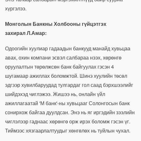
хүргэлээ.
Монголын Банкны Холбооны гүйцэтгэх
захирал
Л.Амар:
Одоогийн хуулиар гадаадын
банкууд
манайд хувьцаа
авах, охин компани эсвэл салбараа нээх, хөрөнгө
оруулалтын төрөлжсөн банк байгуулах гэсэн 4
шугамаар ажиллах боломжтой. Шинэ хуулийн төсөл
эдгээр хувилбаруудад тулгардаг гол саад бэрхшээлийг
шийдэхэд чиглэжээ. Жишээ нь, онлайн үйл
ажиллагаатай 'М банк'-ны хувьцааг Солонгосын банк
сонирхож байгаа дуулдсан. Энэ нь яг иргэдийн зээлийн
чиглэлээр гаднаас хөрөнгө орж ирэх боломж гэсэн үг.
Тиймээс хязгаарлалтуудыг хөнгөлөх нь туйлын чухал.