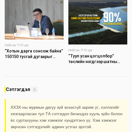
компаниуд аюулын дохио
өгч байна
Нийгэм
·
10 цаг
Нийгэм
·
10 цаг
“Хотын дарга сонсож байна”
“Туул усан цогцолбор”
150150 тусгай дугаарыг
төслийн нэгдүгээр шатны
наймдугаар сарын 14-нөөс
ТЭЗҮ-ийг боловсруулах
ажиллуулж эхэлнэ
ажил 90 хувийн гүйцэтгэлтэй
байна
Сэтгэгдэл
0
ХХЗХ-ны журмын дагуу зүй зохисгүй зарим үг, хэллэгийг
хязгаарласан тул ТА сэтгэгдэл бичихдээ хууль зүйн болон
ёс суртахууны хэм хэмжээг хүндэтгэнэ үү. Хэм хэмжээг
зөрчсөн сэтгэгдэлийг админ устгах эрхтэй.