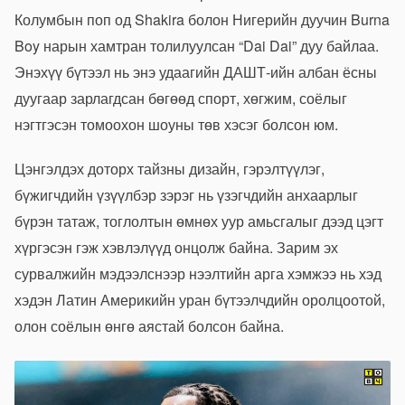
Колумбын поп од Shakira болон Нигерийн дуучин Burna
Boy нарын хамтран толилуулсан “Dai Dai” дуу байлаа.
Энэхүү бүтээл нь энэ удаагийн ДАШТ-ийн албан ёсны
дуугаар зарлагдсан бөгөөд спорт, хөгжим, соёлыг
нэгтгэсэн томоохон шоуны төв хэсэг болсон юм.
Цэнгэлдэх доторх тайзны дизайн, гэрэлтүүлэг,
бүжигчдийн үзүүлбэр зэрэг нь үзэгчдийн анхаарлыг
бүрэн татаж, тоглолтын өмнөх уур амьсгалыг дээд цэгт
хүргэсэн гэж хэвлэлүүд онцолж байна. Зарим эх
сурвалжийн мэдээлснээр нээлтийн арга хэмжээ нь хэд
хэдэн Латин Америкийн уран бүтээлчдийн оролцоотой,
олон соёлын өнгө аястай болсон байна.