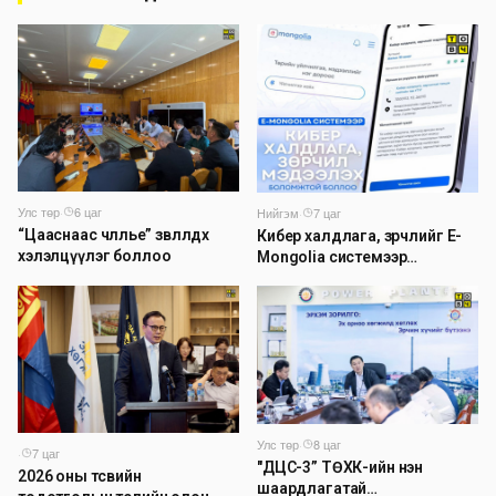
Улс төр
·
6 цаг
Нийгэм
·
7 цаг
“Цааснаас чөлөөлье” зөвлөлдөх
Кибер халдлага, зөрчлийг E-
хэлэлцүүлэг боллоо
Mongolia системээр
дамжуулан мэдээлэх
боломжтой боллоо
Улс төр
·
8 цаг
·
7 цаг
"ДЦС-3” ТӨХК-ийн нэн
2026 оны төсвийн
шаардлагатай