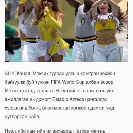
АНУ, Канад, Мексик гурван улсын хамтран зохион
байгуулж буй түүхэн FIFA World Cup албан ёсоор
Мехико хотод эхэллээ. Нээлтийн ёслолын гол үйл
ажиллагаа нь домогт Estadio Azteca цэнгэлдэх
хүрээлэнд болж, олон мянган хөгжөөн дэмжигчид
цугларсан байв.
Нээлтийн хамгийн их анхаарал татсан мөч нь