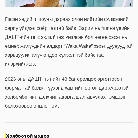
Гэсэн хэдий ч шоуны дараах олон нийтийн сүлжээний
хариу үйлдэл хоёр талтай байв. Зарим нь “шинэ үеийн
ДАШТ-ийн төгс эхлэл” гэж үнэлсэн бол нөгөө хэсэг нь
өмнөх жилүүдийн алдарт “Waka Waka” зэрэг дуунуудтай
харьцуулж, илүү өндөр хүлээлттэй байснаа
илэрхийлжээ.
2026 оны ДАШТ нь нийт 48 баг оролцох өргөтгөсөн
форматтай болж, түүхэнд хамгийн өргөн цар хүрээтэй
хөлбөмбөгийн дэлхийн аварга шалгаруулах тэмцээн
болохоороо онцлог юм.
Холбоотой мэдээ