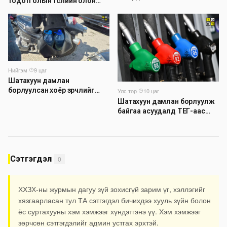
тодотголын төслийн олон
“Турбингенератор-5”-ын
нийтийн хэлэлцүүлэг боллоо
шинэчлэлийн төсвийг
шийдвэрлэхээр болов
Нийгэм
·
9 цаг
Шатахуун дамлан
борлуулсан хоёр зөрчлийг
Улс төр
·
10 цаг
илрүүлэн шалгаж байна
Шатахуун дамлан борлуулж
байгаа асуудалд ТЕГ-аас
холбогдох мэдээллийн дагуу
шалгалтын ажиллагааг
эрчимжүүлж байна
Сэтгэгдэл
0
ХХЗХ-ны журмын дагуу зүй зохисгүй зарим үг, хэллэгийг
хязгаарласан тул ТА сэтгэгдэл бичихдээ хууль зүйн болон
ёс суртахууны хэм хэмжээг хүндэтгэнэ үү. Хэм хэмжээг
зөрчсөн сэтгэгдэлийг админ устгах эрхтэй.