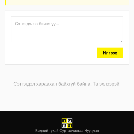
Илгээх
Сэтгэгдэл хараахан байхгүй байна. Та эхлээрэй!
Бидний тухай
·
Сурталчилгаа
·
Нууцлал