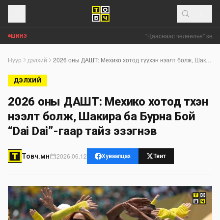
“Цааснаас чөлөөлье” зөвлөл
ШИНЭ
Нүүр
дэлхий
2026 оны ДАШТ: Мехико хотод түүхэн нээлт болж, Шакира ба Бурна Бой “Dai Dai”-гаар тайз эзэгнэв
ДЭЛХИЙ
2026 оны ДАШТ: Мехико хотод түүхэн
нээлт болж, Шакира ба Бурна Бой
“Dai Dai”-гаар тайз эзэгнэв
2026.06.12
Товч.мн
Хуваалцах
Твит