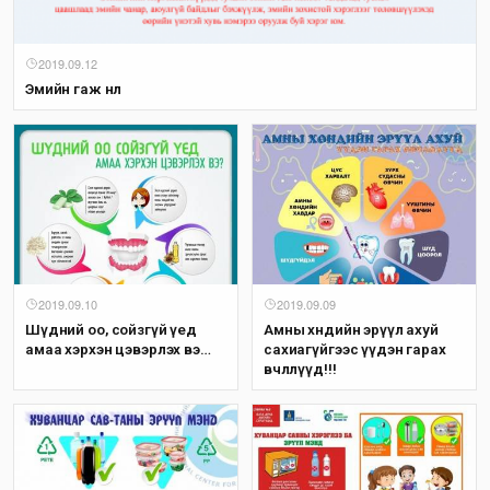
2019.09.12
Эмийн гаж нөлөө
2019.09.10
2019.09.09
Шүдний оо, сойзгүй үед
Амны хөндийн эрүүл ахуй
амаа хэрхэн цэвэрлэх вэ…
сахиагүйгээс үүдэн гарах
өвчлөлүүд!!!