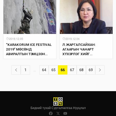
2019.12.05
2019.12.04
“KARAKORUM ICE FESTIVAL
Л.ЖАРГАЛСАЙХАН:
2019” МӨСӨНД
АГААРЫН ЧАНАРТ
АВИРАЛТЫН ТЭМЦЭЭН
ХҮХЭРЛЭГ ХИЙГ
ОРХОНЫ ХҮРХРЭЭНД
НЭМЭГДҮҮЛЖ БУЙ
БОЛНО
ХУУРАМЧ ДИЗЕЛЬ
ТҮЛШТЭЙ ТЭМЦЭХ
1
…
64
65
66
67
68
69
ХЭРЭГТЭЙ
Бидний тухай
·
Сурталчилгаа
·
Нууцлал