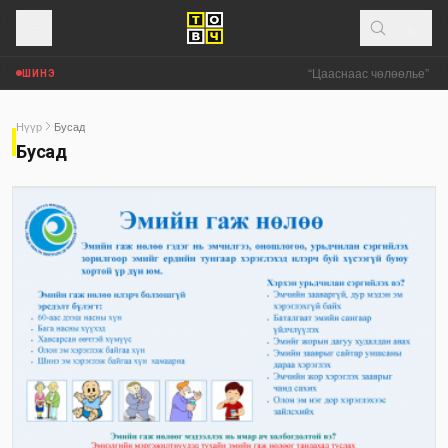
“Цааснаас чөлөөлье” зөв
ШИНЭ
Нүүр
Бусад
Бусад