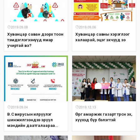
2019.09.08
2019.09.06
Хуванцар саван дээрх тоон
Хуванцар савны хэрэглээг
тэмдэглэгээнүүд ямар
халаарай, эцэг эхчүүд ээ
учиртай вэ?
2019.09.04
2019.12.13
В.С вирусын илрүүлэг
Өргөө амаржих газарт төрсөн эх,
шинжилгээндээ эрүүл
хүүхэд бүр бэлэгтэй
мэндийн даатгалаараа
хамрагдаарай