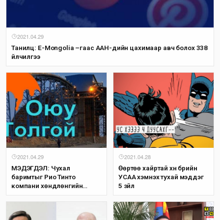
2021.04.29
Танилц: E-Mongolia –гаас ААН-үүдийн цахимаар авч болох 338
үйлчилгээ
2021.04.29
2021.04.28
МЭДЭГДЭЛ: Чухал
Өөртөө хайртай хүн бүрийн
баримтыг Рио Тинто
УСАА хэмнэх тухай мэддэг
компани хөндлөнгийн
5 зүйл
шинжээчдэд гаргаж
өгөхөөс татгалзсаар байна