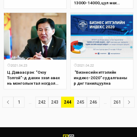
13000-14000, цул мах
14000-16000 төгрөгийн
үнэтэй байна
2021.04.23
2021.04.22
Ц.Даваасүрэн: “Оюу
​ "Бизнесийн итгэлийн
Толгой”-д дахин зээл авах
индекс-2020" судалгааны
нь монголын тал ногдол
үр дүнг танилцуулна
ашгаа хүртэх боломжгүй
болж, өртэй үлдэх нөхцөлийг
улам баталгаажуулна
1
…
242
243
244
245
246
…
261