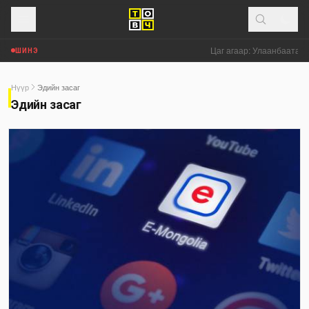
Цаг агаар: Улаанбаатар х
ШИНЭ
Нүүр
Эдийн засаг
Эдийн засаг