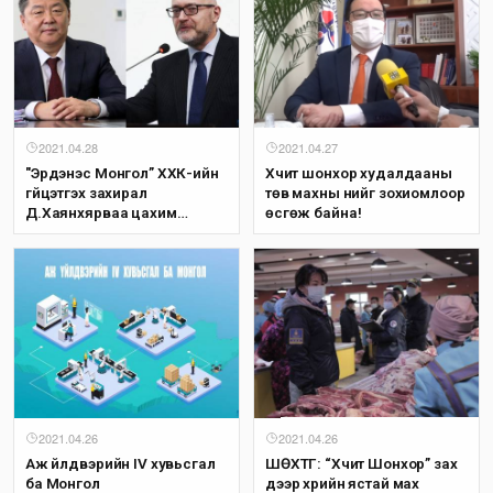
2021.04.28
2021.04.27
"Эрдэнэс Монгол” ХХК-ийн
Хүчит шонхор худалдааны
гүйцэтгэх захирал
төв махны үнийг зохиомлоор
Д.Хаянхярваа цахим
өсгөж байна!
уулзалт хийв
2021.04.26
2021.04.26
Аж үйлдвэрийн IV хувьсгал
ШӨХТГ: “Хүчит Шонхор” зах
ба Монгол
дээр үхрийн ястай мах