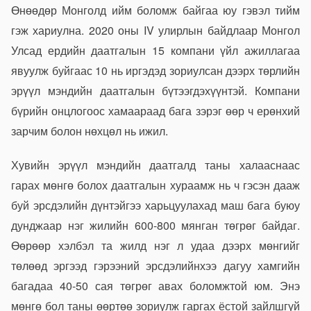
Өнөөдөр Монголд ийм боломж байгаа юу гэвэл тийм
гэж хариулна. 2020 оны IV улирлын байдлаар Монгол
Улсад ердийн даатгалын 15 компани үйл ажиллагаа
явуулж буйгаас 10 нь иргэдэд зориулсан дээрх төрлийн
эрүүл мэндийн даатгалын бүтээгдэхүүнтэй. Компани
бүрийн онцлогоос хамаараад бага зэрэг өөр ч ерөнхий
зарчим болон нөхцөл нь ижил.
Хувийн эрүүл мэндийн даатгалд таны халааснаас
гарах мөнгө болох даатгалын хураамж нь ч гэсэн дааж
буй эрсдэлийн дүнтэйгээ харьцуулахад маш бага буюу
дунджаар нэг жилийн 600-800 мянган төгрөг байдаг.
Өөрөөр хэлбэл та жилд нэг л удаа дээрх мөнгийг
төлөөд эргээд гэрээний эрсдэлийнхээ дагуу хамгийн
багадаа 40-50 сая төгрөг авах боломжтой юм. Энэ
мөнгө бол таны өөртөө зориулж гаргах ёстой зайлшгүй