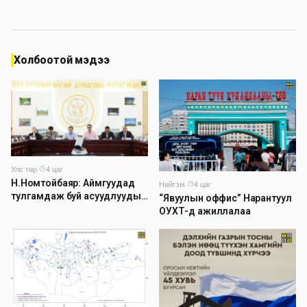
Холбоотой мэдээ
Улс төр
·
4 цаг
Н.Номтойбаяр: Аймгуудад
Нийгэм
·
4 цаг
тулгамдаж буй асуудлуудыг
“Явуулын оффис” Нарантуул
долоо хоног бүр Засгийн
ОУХТ-д ажиллалаа
газрын хуралдаанд
танилцуулж, шийдвэрлүүлнэ