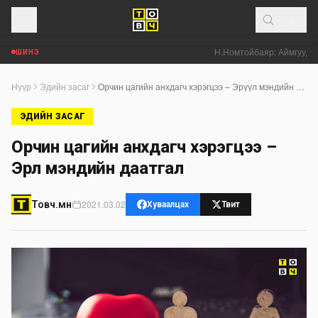
Н.Номтойбаяр: Аймгуудад 
ШИНЭ
Нүүр
Эдийн засаг
Орчин цагийн анхдагч хэрэгцээ – Эрүүл мэндийн даатгал
ЭДИЙН ЗАСАГ
Орчин цагийн анхдагч хэрэгцээ –
Эрүүл мэндийн даатгал
2021.03.02
Товч.мн
Хуваалцах
Твит