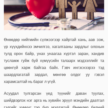
Өнөөдөр нийгмийн сүлжээгээр хайртай хань, аав ээж,
үр хүүхдийнхээ эмчилгээ, хагалгааны зардлыг олохын
тулд орон байр, унах унаагаа хүртэл заран, хандив
тусламж гуйж буй хүмүүсийн талаарх мэдээллийг та
цөөнгүй харж байгаа байх. Гэвч ингэснээрээ тэд
шаардлагатай зардал, мөнгөө олдог уу гэвэл
харамсалтай нь бараг л үгүй.
Асуудал тулгарсан үед түүнийг даван туулах,
шийдвэрлэх нэг арга нь хувийн эрүүл мэндийн даатгал
гэдгийг хүмүүс тэр бүр мэддэггүй. Өнөөдөр бидний