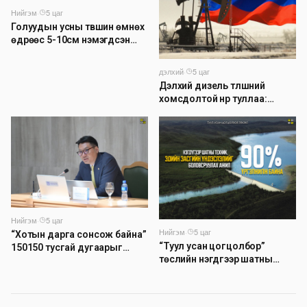
Нийгэм
·
5 цаг
Голуудын усны түвшин өмнөх
өдрөөс 5-10см нэмэгдсэн
байна
дэлхий
·
5 цаг
Дэлхий дизель түлшний
хомсдолтой нүүр туллаа:
Томоохон газрын тосны
компаниуд аюулын дохио
өгч байна
Нийгэм
·
5 цаг
Нийгэм
·
5 цаг
“Хотын дарга сонсож байна”
“Туул усан цогцолбор”
150150 тусгай дугаарыг
төслийн нэгдүгээр шатны
наймдугаар сарын 14-нөөс
ТЭЗҮ-ийг боловсруулах
ажиллуулж эхэлнэ
ажил 90 хувийн гүйцэтгэлтэй
байна