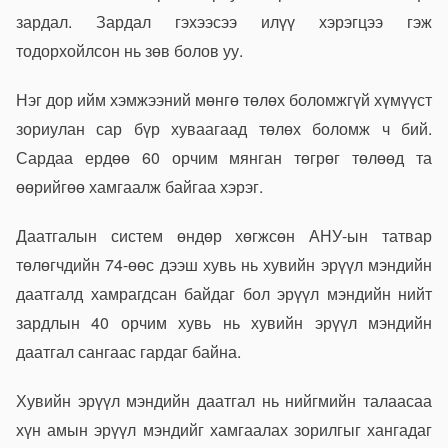
зардал. Зардал гэхээсээ илүү хэрэгцээ гэж
тодорхойлсон нь зөв болов уу.
Нэг дор ийм хэмжээний мөнгө төлөх боломжгүй хүмүүст
зориулан сар бүр хуваагаад төлөх боломж ч бий.
Сардаа ердөө 60 орчим мянган төгрөг төлөөд та
өөрийгөө хамгаалж байгаа хэрэг.
Даатгалын систем өндөр хөгжсөн АНУ-ын татвар
төлөгчдийн 74-өөс дээш хувь нь хувийн эрүүл мэндийн
даатгалд хамрагдсан байдаг бол эрүүл мэндийн нийт
зардлын 40 орчим хувь нь хувийн эрүүл мэндийн
даатгал сангаас гардаг байна.
Хувийн эрүүл мэндийн даатгал нь нийгмийн талаасаа
хүн амын эрүүл мэндийг хамгаалах зорилгыг хангадаг