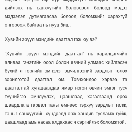
дийлэнх нь санхүүгийн боловсрол болоод мэдээ
мэдээлэл дутмагаасаа болоод боломжийг харахгүй
өнгөрөөж байгаа нь нууц биш.
Хувийн эрүүл мэндийн даатгал гэж юу вэ?
“Хувийн эрүүл мэндийн даатгал” нь харилцагчийн
аливаа гэнэтийн осол болон өвчний улмаас хийлгэсэн
бүхий л төрлийн эмнэлэг эмчилгээний зардлыг төлөх
зорилготой даатгал юм. Товчхондоо хэрвээ та
даатгалтай хугацаандаа ямар нэгэн өвчин эмгэг тусч
түүнийгээ эмчлүүлэх, цаашлаад хагалгаанд орох
шаардлага гарвал таны өмнөөс тэрхүү зардлыг төлж,
таныг санхүүгийн хүндрэлд орж хандив тусламж гуйж,
цаашлаад амь насаа алдахаас ч сэргийлэх боломжтой.