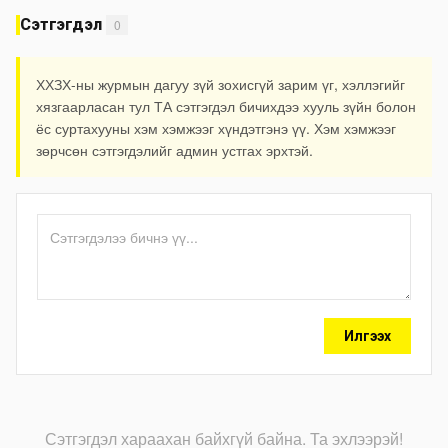
Сэтгэгдэл
0
ХХЗХ-ны журмын дагуу зүй зохисгүй зарим үг, хэллэгийг
хязгаарласан тул ТА сэтгэгдэл бичихдээ хууль зүйн болон
ёс суртахууны хэм хэмжээг хүндэтгэнэ үү. Хэм хэмжээг
зөрчсөн сэтгэгдэлийг админ устгах эрхтэй.
Илгээх
Сэтгэгдэл хараахан байхгүй байна. Та эхлээрэй!