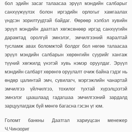
бол эдийн засаг талаасаа эрүүл мэндийн салбарыг
санхүүжүүлэх болон иргэдийн орлогыг хамгаалах
үндсэн зорилтуудтай байдаг. Өөрөөр хэлбэл хувийн
эрүүл мэндийн даатгал хөгжсөнөөр иргэд санхүүгийн
дарамтад оролгүй эмнэлэг, эмчилгээний яаралтай
тусламж авах боломжтой болдог бол нөгөө талаасаа
эрүүл мэндийн салбарын хөрөнгийн суурийг хангаж
түүний хөгжилд үнэтэй хувь нэмэр оруулдаг. Эрүүл
мэндийн салбарт хөрөнгө оруулалт очиж байна гэдэг нь
өндөр цалинтай эмч, сувилагч, мэргэжлийн чанартай
эмчилгээ үйлчилгээ, тохилог тухтай хүрэлцээтэй
эмнэлэг цаашлаад гадагшаа эмчилгээний зардалд
зарцуулагдаж буй мөнгө багасна гэсэн үг юм.
Голомт банкны Даатгал хариуцсан менежер
Ч.Чинзориг