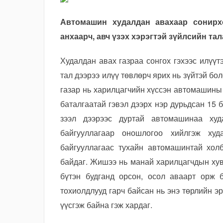
Автомашин худалдан авахаар сонирх
анхаарч, авч үзэх хэрэгтэй зүйлсийн та
Худалдан авах газраа сонгох гэхээс илүү
тал дээрээ илүү төвлөрч ярих нь зүйтэй бо
газар нь харилцагчийн хүссэн автомашины
баталгаатай гэвэл дээрх нэр дурьдсан 15 
зээл дээрээс дуртай автомашинаа худ
байгууллагаар оношлогоо хийлгэж худ
байгууллагаас тухайн автомашинтай хол
байдаг. Жишээ нь манай харилцагчдын ху
бүтэн будганд орсон, осол аваарт орж б
тохиолдлууд гарч байсан нь энэ төрлийн э
үүсгэж байна гэж хардаг.