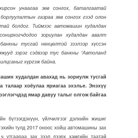
ирсон унаагаа зөв сонгох, баталгаатай
борлуулалтын газраа зөв сонгох гээд олон
гатай болдог. Тиймээс автомашин худалдан
онирхогчдодоо зориулан худалдан авалт
банкны тусгай нөхцөлтэй зээлээр хүссэн
мжууд зэрэг сэдвээр тус банкны “Автоланд
рилцсаныг хүргэж байна.
ашин худалдан авахад нь зориулж тусгай
а талаар хоёулаа яриагаа эхэлье. Энэхүү
эрэглэгчдэд ямар давуу талыг олгож байгаа
н бүтээгдэхүүн, үйлчилгээг дэлхийн жишиг
гэхийн тулд 2017 оноос хойш автомашины зах
ч утгаараа зах зээл дээрх хамгийн таатай