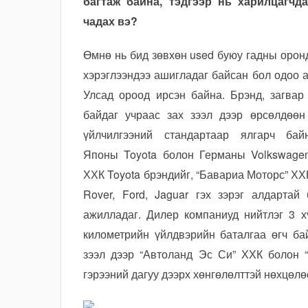
багтаж байна, тэдгээр нь харилцагчд
чадах вэ?
Өмнө нь бид зөвхөн used буюу гадны оро
хэрэглээндээ ашигладаг байсан бол одоо
Улсад ороод ирсэн байна. Брэнд, загва
байдаг учраас зах зээл дээр өрсөлдөөн 
үйлчилгээний стандартаар ялгарч ба
Японы Toyota болон Германы Volkswagen
ХХК Toyota брэндийг, “Бавариа Моторс” ХХ
Rover, Ford, Jaguar гэх зэрэг алдарта
ажилладаг. Дилер компаниуд нийтлэг 3 х
километрийн үйлдвэрийн баталгаа өгч ба
зээл дээр “Автоланд Эс Си” ХХК болон 
гэрээний дагуу дээрх хөнгөлөлттэй нөхцөл