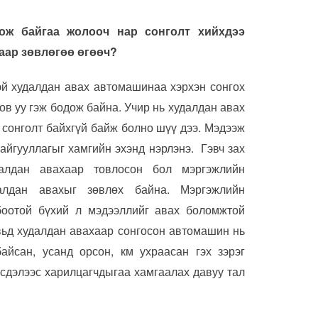
ож байгаа жолооч нар сонголт хийхдээ
лаар зөвлөгөө өгөөч?
тэй худалдан авах автомашинаа хэрхэн сонгох
лов уу гэж бодож байна. Учир нь худалдан авах
 сонголт байхгүй байж болно шүү дээ. Мэдээж
байгууллагыг хамгийн эхэнд нэрлэнэ. Гэвч зах
алдан авахаар товлосон бол мэргэжлийн
алдан авахыг зөвлөх байна. Мэргэжлийн
боотой бүхий л мэдээллийг авах боломжтой
вьд худалдан авахаар сонгосон автомашин нь
айсан, усанд орсон, км ухраасан гэх зэрэг
рсдэлээс харилцагчдыгаа хамгаалах давуу тал