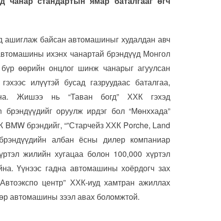
ад чанар стандартын ямар баталгааг өгч
нд ашиглаж байсан автомашиныг худалдан авч
 автомашины ихэнх чанартай брэндүүд Монгол
р бүр өөрийн онцлог шинж чанарыг агуулсан
гэхээс илүүтэй бусад газруудаас баталгаа,
йна. Жишээ нь “Таван богд” ХХК гэхэд
 брэндүүдийг оруулж ирдэг бол “Мөнххада”
К BMW брэндийг, “”Старчейз ХХК Porche, Land
й брэндүүдийн албан ёсны дилер компаниар
үртэл жилийн хугацаа болон 100,000 хүртэл
йна. Үүнээс гадна автомашины хоёрдогч зах
“Автоэкспо центр” ХХК-иуд хамтран ажиллах
өөр автомашины зээл авах боломжтой.