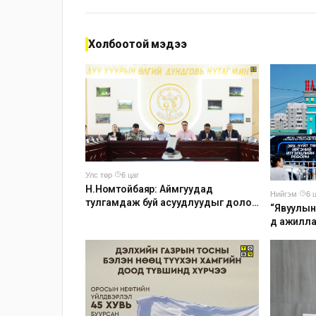
Холбоотой мэдээ
Улс төр
·
6 цаг
Н.Номтойбаяр: Аймгуудад
Нийгэм
·
6 
тулгамдаж буй асуудлуудыг долоо
“Явуулын
хоног бүр Засгийн газрын
д ажилл
хуралдаанд танилцуулж,
шийдвэрлүүлнэ