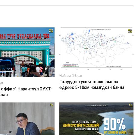
Нийгэм
·
6 цаг
Голуудын усны түвшин өмнөх
цаг
өдрөөс 5-10см нэмэгдсэн байна
 оффис” Нарантуул ОУХТ-
алаа