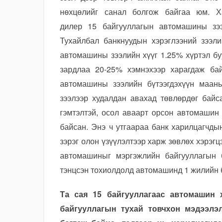
нөхцөлийг санал болгож байгаа юм. Х
дилер 15 байгууллагын автомашины зээ
Тухайлбал банкнуудын хэрэглээний зээл
автомашины зээлийн хүүг 1.25% хүртэл бу
зардлаа 20-25% хэмнэхээр харагдаж ба
автомашины зээлийн бүтээгдэхүүн маан
зээлээр худалдан авахад төвлөрдөг байс
гэмтэлтэй, осол аваарт орсон автомашин 
байсан. Энэ ч утгаараа банк харилцагчды
зэрэг олон үзүүлэлтээр харж зөвлөх хэрэг
автомашиныг мэргэжлийн байгууллагын б
тэнцсэн тохиолдолд автомашинд 1 жилийн б
Та сая 15 байгууллагаас автомашин 
байгууллагын тухай товчхон мэдээлэл