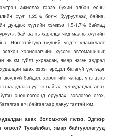
амтран ажиллах гэрээ бүхий албан ёсны
лийн хүүг 1.25% болж бууруулаад байна.
ийн дундаж хүүгийн хэмжээ 1.5-1.7% байхад
уруулж байгаа нь харилцагчид маань хүүгийн
йна. Нөгөөтэйгүүр бидний мэдэх уламжлалт
ь зөвхөн харилцагчийн хүссэн автомашиныг
ан нь км гүйлт ухраасан, ямар нэгэн эвдрэл
худалдан авах зэрэг эрсдэл багагүй үүсгэдэг
н аюулгүй байдал, хөрөнгийн чанар, үнэ цэнэ
цээ шаардлага үүсэж байгаа тул худалдан авах
үтэн оношлогоонд оруулах, зөвлөгөө өгөх,
аталгаа өгч байгаагаар давуу талтай юм.
худалдан авах боломжтой гэлээ. Эдгээр
 өгвөл? Тухайлбал, ямар байгууллагууд