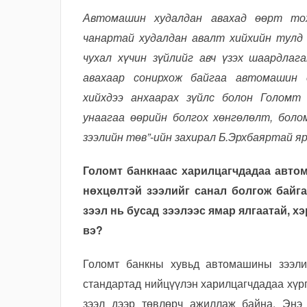
Автомашин худалдан авахад өөрт тох
чанартай худалдан авалт хийхийн тулд 
чухал хүчин зүйлийг авч үзэх шаардла
авахаар сонирхож байгаа автомашин с
хийхдээ анхаарах зүйлс болон Голомт 
унаагаа өөрийн болгох хөнгөлөлт, боло
зээлийн төв”-ийн захирал Б.Эрхбаяртай я
Голомт банкнаас харилцагчдадаа автом
нөхцөлтэй зээлийг санал болгож байга
зээл нь бусад зээлээс ямар ялгаатай, х
вэ?
Голомт банкны хувьд автомашины зээлий
стандартад нийцүүлэн харилцагчдадаа хүр
зээл дээр төвлөрч ажиллаж байна. Энэ 