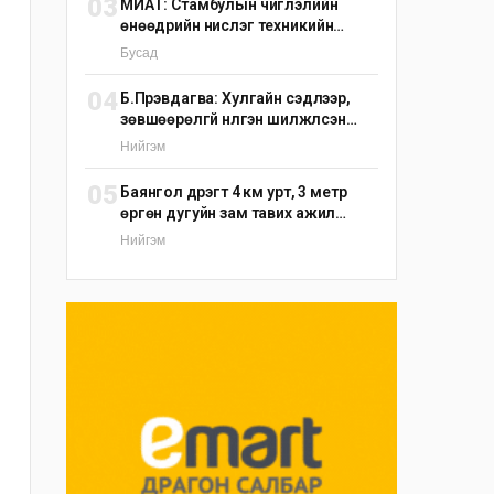
03
МИАТ: Стамбулын чиглэлийн
өнөөдрийн нислэг техникийн
шалтгаанаар цуцлагдлаа
Бусад
04
Б.Пүрэвдагва: Хулгайн сэдлээр,
зөвшөөрөлгүй нүүлгэн шилжүүлсэн
С.Зоригийн хөшөөг өнөөдрийн
Нийгэм
дотор буцаан байрлуулна
05
Баянгол дүүрэгт 4 км урт, 3 метр
өргөн дугуйн зам тавих ажил
үргэлжилж байна
Нийгэм