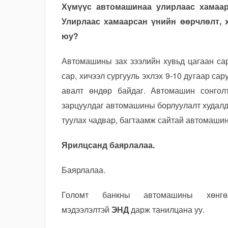
Хүмүүс автомашинаа улирлаас хамаара
Улирлаас хамаарсан үнийн өөрчлөлт, 
юу?
Автомашины зах зээлийн хувьд цагаан сар
сар, хичээл сургууль эхлэх 9-10 дугаар са
авалт өндөр байдаг. Автомашин сонгол
зарцуулдаг автомашины борлуулалт худалд
туулах чадвар, багтаамж сайтай автомашин
Ярилцсанд баярлалаа.
Баярлалаа.
Голомт банкны автомашины хөнгөл
мэдээлэлтэй
ЭНД
дарж танилцана уу.