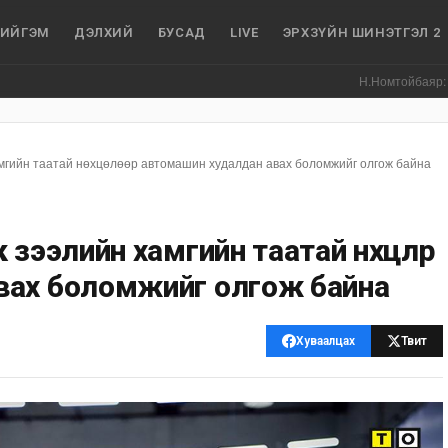
ИЙГЭМ
ДЭЛХИЙ
БУСАД
LIVE
ЭРХЗҮЙН ШИНЭТГЭЛ 2
Н.Номтойбаяр: Аймгуудад ту
амгийн таатай нөхцөлөөр автомашин худалдан авах боломжийг олгож байна
зээлийн хамгийн таатай нөхцөлөөр
вах боломжийг олгож байна
Хуваалцах
Твит