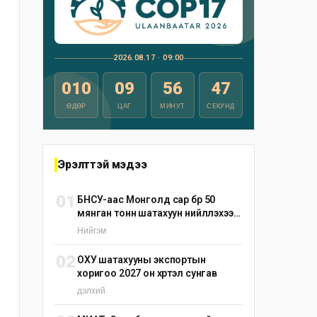
2026.08.17 · 09:00
010
09
56
45
ӨДӨР
ЦАГ
МИНУТ
СЕКУНД
Эрэлттэй мэдээ
01
БНСУ-аас Монголд сар бүр 50
мянган тонн шатахуун нийлүүлэхээр
тохиролцжээ
Нийгэм
02
ОХУ шатахууны экспортын
хоригоо 2027 он хүртэл сунгав
дэлхий