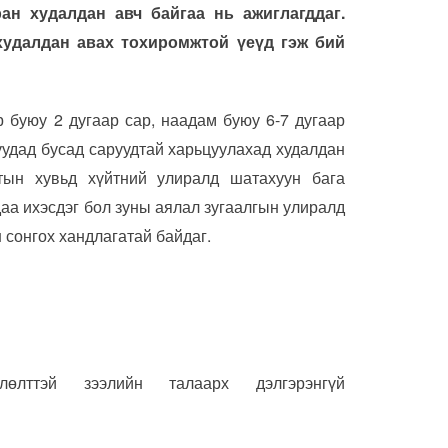
н худалдан авч байгаа нь ажиглагддаг.
худалдан авах тохиромжтой үеүд гэж бий
 буюу 2 дугаар сар, наадам буюу 6-7 дугаар
руудад бусад саруудтай харьцуулахад худалдан
тын хувьд хүйтний улиралд шатахуун бага
аа ихэсдэг бол зуны аялал зугаалгын улиралд
 сонгох хандлагатай байдаг.
өлттэй зээлийн талаарх дэлгэрэнгүй