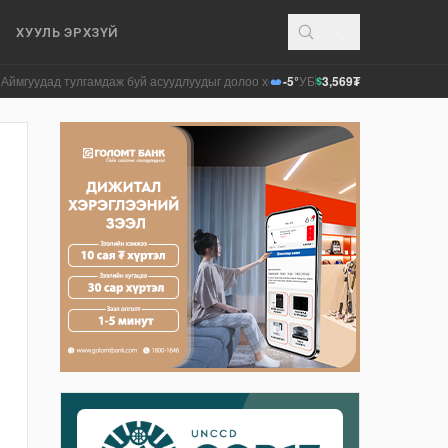
ХУУЛЬ ЭРХЗҮЙ
лгамдаж буй асуудлуудыг долоо хоног бүр Засгийн газрын хуралдаанд танил
-5°
УБ
3,569₮
$