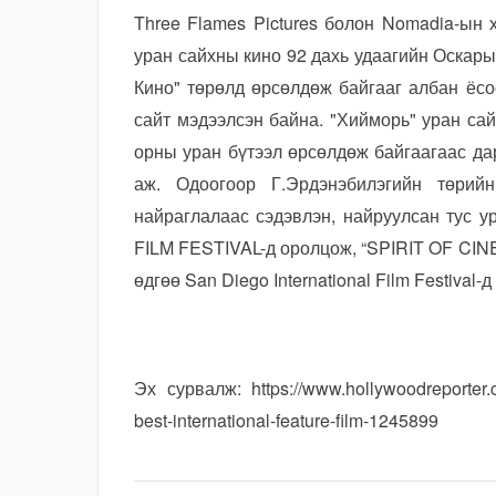
Three Flames Pictures болон Nomadia-ын 
уран сайхны кино 92 дахь удаагийн Оска
Кино" төрөлд өрсөлдөж байгааг албан ёсоо
сайт мэдээлсэн байна. "Хийморь" уран са
орны уран бүтээл өрсөлдөж байгаагаас д
аж. Одоогоор Г.Эрдэнэбилэгийн төрийн
найраглалаас сэдэвлэн, найруулсан тус
FILM FESTIVAL-д оролцож, “SPIRIT OF CI
өдгөө San Diego International Film Festiva
Эх сурвалж: https://www.hollywoodreporter.c
best-international-feature-film-1245899