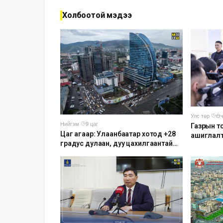
Холбоотой мэдээ
Улс төр
·
Өч
Нийгэм
·
9 цаг
Газрын т
Цаг агаар: Улаанбаатар хотод +28
ашиглалт
градус дулаан, дуу цахилгаантай
аадар бороо орно