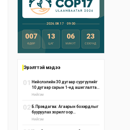
2026.08.17 · 09:00
007
13
06
22
ӨДӨР
ЦАГ
МИНУТ
СЕКУНД
Эрэлттэй мэдээ
01
Нийслэлийн 30 дугаар сургуулийг
10 дугаар сарын 1-нд ашиглалтад
оруулна
Нийгэм
02
Б.Пүрэвдагва: Агаарын бохирдлыг
бууруулах зорилгоор
эрдэнэшишийн барьцалдуулагч
Нийгэм
ашиглана