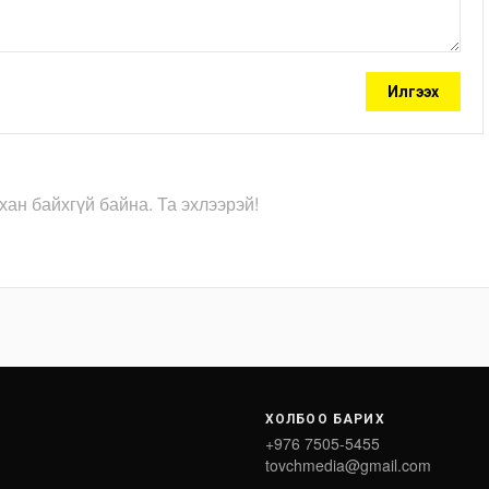
Илгээх
хан байхгүй байна. Та эхлээрэй!
ХОЛБОО БАРИХ
+976 7505-5455
tovchmedia@gmail.com