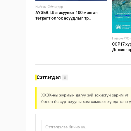
Нийгэм
·
Өчигдөр
АҮЭБЯ: Шатахууныг 100 мянган
төгрөгт олгох асуудлыг түр
хойшлууллаа
Нийгэм
·
Өч
COP17 хур
Дүнжинга
авто зог
Сэтгэгдэл
0
ХХЗХ-ны журмын дагуу зүй зохисгүй зарим үг, 
болон ёс суртахууны хэм хэмжээг хүндэтгэнэ ү