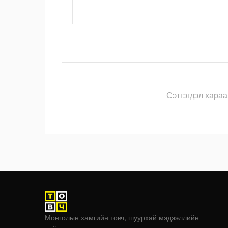
Сэтгэгдэл хараа
Монголын хамгийн товч, шуурхай мэдээллийн