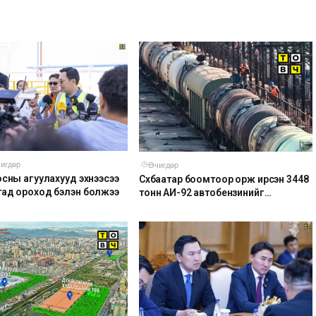
игдөр
·
Өчигдөр
осны агуулахууд эхнээсээ
Сүхбаатар боомтоор орж ирсэн 3448
ад ороход бэлэн болжээ
тонн АИ-92 автобензинийг
агуулахуудад буулгах ажлыг
зохион байгуулж байна