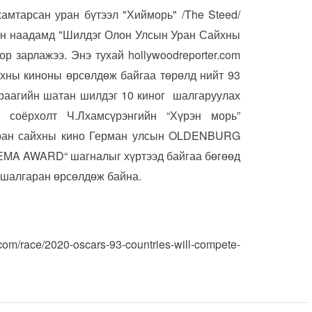
хамтарсан уран бүтээл "Хийморь" /The Steed/
рын наадамд "Шилдэг Олон Улсын Уран Сайхны
р зарлажээ. Энэ тухай hollywoodreporter.com
йхны киноны өрсөлдөж байгаа төрөлд нийт 93
араагийн шатан шилдэг 10 киног шалгаруулах
 соёрхолт Ч.Лхамсүрэнгийн “Хүрэн морь”
 уран сайхны кино Герман улсын OLDENBURG
NEMA AWARD“ шагналыг хүртээд байгаа бөгөөд
l-д шалгаран өрсөлдөж байна.
om/race/2020-oscars-93-countries-will-compete-