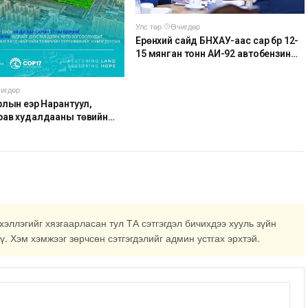
Улс төр
·
Өчигдөр
Ерөнхий сайд БНХАУ-аас сар бүр 12-
15 мянган тонн АИ-92 автобензин
тогтмол нийлүүлэх хүсэлт тавилаа
игдөр
лын үеэр Нарантуул,
рав худалдааны төвийн
соолыг хаана
хэллэгийг хязгаарласан тул ТА сэтгэгдэл бичихдээ хууль зүйн
ү. Хэм хэмжээг зөрчсөн сэтгэгдэлийг админ устгах эрхтэй.