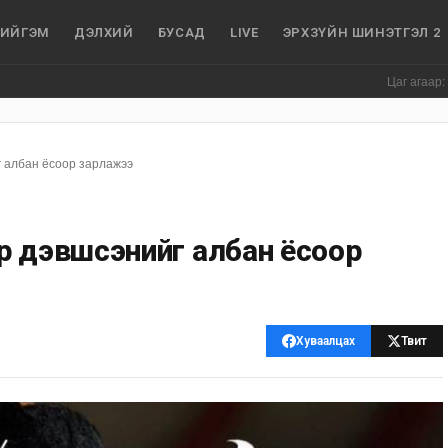
ИЙГЭМ
ДЭЛХИЙ
БУСАД
LIVE
ЭРХЗҮЙН ШИНЭТГЭЛ 2
Цаг агаар: Улаанба
г албан ёсоор зарлажээ
р дэвшсэнийг албан ёсоор
Хуваалцах
Твит