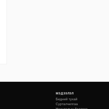
МЭДЭЭЛЭЛ
Бидний тухай
Сурталчилгаа
Нууцлалын бодлого