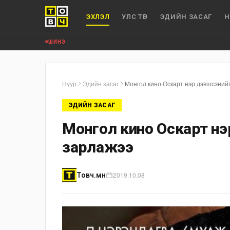
ЭХЛЭЛ
УЛС ТӨР
ЭДИЙН ЗАСАГ
Н
ШИНЭ
Нүүр
Эдийн засаг
Монгол кино Оскарт нэр дэвшсэний
ЭДИЙН ЗАСАГ
Монгол кино Оскарт нэ
зарлажээ
2019.10.08
Товч.мн