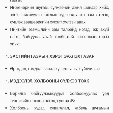
Инженерийн шугам, сүлжээний ажил шинээр хийх,
зөөх, шилжүүлэх ажлын хүрээнд авто зам сэтлэх,
сүвлэх зөвшөөрлийн хүсэлт хүлээн авах
Нийтийн эзэмшлийн зам талбайд иргэд, аж ахуй
нэгж, байгууллагатай төлбөртэй зогсоолын гэрээ
хийх
ЗАСГИЙН ГАЗРЫН ХЭРЭГ ЭРХЛЭХ ГАЗАР
Өргөдөл, гомдол, санал хүсэлт гаргах үйлчилгээ
МЭДЭЭЛЭЛ, ХОЛБООНЫ СҮЛЖЭЭ ТӨХК
Барилга байгууламжуудыг холбоожуулах үед
техникийн нөхцөл олгох, сунгах /B/
Холбооны худаг, сувагчлал, кабель шугамын