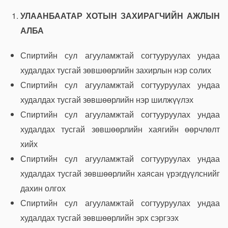
УЛААНБААТАР ХОТЫН ЗАХИРАГЧИЙН АЖЛЫН
АЛБА
Спиртийн сул агууламжтай согтууруулах ундаа
худалдах тусгай зөвшөөрлийн захирлын нэр солих
Спиртийн сул агууламжтай согтууруулах ундаа
худалдах тусгай зөвшөөрлийн нэр шилжүүлэх
Спиртийн сул агууламжтай согтууруулах ундаа
худалдах тусгай зөвшөөрлийн хаягийн өөрчлөлт
хийх
Спиртийн сул агууламжтай согтууруулах ундаа
худалдах тусгай зөвшөөрлийн хаясан үрэгдүүлснийг
дахин олгох
Спиртийн сул агууламжтай согтууруулах ундаа
худалдах тусгай зөвшөөрлийн эрх сэргээх