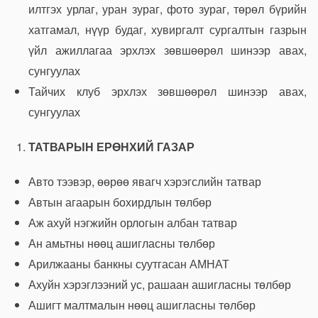
илтгэх урлаг, уран зураг, фото зураг, төрөл бүрийн
хатгамал, нүүр будаг, хувиргалт сургалтын газрын
үйл ажиллагаа эрхлэх зөвшөөрөл шинээр авах,
сунгуулах
Тайчих клуб эрхлэх зөвшөөрөл шинээр авах,
сунгуулах
ТАТВАРЫН ЕРӨНХИЙ ГАЗАР
Авто тээвэр, өөрөө явагч хэрэгслийн татвар
Автын агаарын бохирдлын төлбөр
Аж ахуй нэгжийн орлогын албан татвар
Ан амьтны нөөц ашигласны төлбөр
Арилжааны банкны суутгасан АМНАТ
Ахуйн хэрэглээний ус, рашаан ашигласны төлбөр
Ашигт малтмалын нөөц ашигласны төлбөр