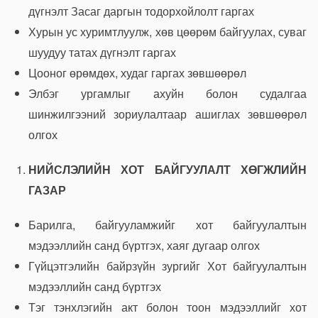
дүгнэлт Засаг даргын тодорхойлолт гаргах
Хурын ус хуримтлуулж, хөв цөөрөм байгуулах, суваг
шуудуу татах дүгнэлт гаргах
Цооног өрөмдөх, худаг гаргах зөвшөөрөл
Элбэг ургамлыг ахуйн болон судалгаа
шинжилгээний зориулалтаар ашиглах зөвшөөрөл
олгох
НИЙСЛЭЛИЙН ХОТ БАЙГУУЛАЛТ ХӨГЖЛИЙН
ГАЗАР
Барилга, байгууламжийг хот байгуулалтын
мэдээллийн санд бүртгэх, хаяг дугаар олгох
Гүйцэтгэлийн байрзүйн зургийг Хот байгуулалтын
мэдээллийн санд бүртгэх
Тэг тэнхлэгийн акт болон тоон мэдээллийг хот