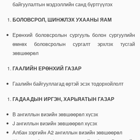
байгуулалтын мэдээллийн санд бүртгүүлэх
БОЛОВСРОЛ, ШИНЖЛЭХ УХААНЫ ЯАМ
Ерөнхий боловсролын сургууль болон сургуулийн
өмнөх боловсролын сургалт эрхлэх тусгай
зөвшөөрөл
ГААЛИЙН ЕРӨНХИЙ ГАЗАР
Гаалийн байгууллагад өртэй эсэх тодорхойлолт
ГАДААДЫН ИРГЭН, ХАРЬЯАТЫН ГАЗАР
В ангиллын визийн зөвшөөрөл хүсэх
J ангиллын визийн зөвшөөрөл хүсэх
Албан зэргийн А2 ангиллын визийн зөвшөөрөл