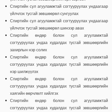
Спиртийн сул агууламжтай согтууруулах ундаагаар
үйлчлэх тусгай зөвшөөрөл сунгуулах
Спиртийн сул агууламжтай согтууруулах ундаагаар
үйлчлэх тусгай зөвшөөрөл шинээр авах
Спиртийн өндөр болон сул агууламжтай
согтууруулах ундаа худалдах тусгай зөвшөөрлийн
захирлын нэр солих
Спиртийн өндөр болон сул агууламжтай
согтууруулах ундаа худалдах тусгай зөвшөөрлийн
нэр шилжүүлэх
Спиртийн өндөр болон сул агууламжтай
согтууруулах ундаа худалдах тусгай зөвшөөрлийн
хаягийн өөрчлөлт хийлгэх
Спиртийн өндөр болон сул агууламжтай
согтууруулах ундаа худалдах тусгай зөвшөөрлийн