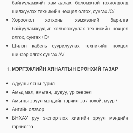
байгууламжийг хамгаалах, боломжтой тохиолдолд
шилжүүлэх техникийн нөхцөл олгох, сунгах /C/
Хороолол хотхоны хэмжээний барилга
байгууламжуудыг холбоожуулах техникийн нөхцөл
олгох, сунгах / D/
Шилэн кабель суурилуулах техникийн нөхцөл
шинээр олгох сунгах /А/
МЭРГЭЖЛИЙН ХЯНАЛТЫН ЕРӨНХИЙ ГАЗАР
Адууны ясны гурил
Амьд мал, амьтан, шувуу, үр хөврөл
Амьтны эрүүл мэндийн гэрчилгээ / нохой, муур /
Ангийн олзвор
БНХАУ руу экспортлох хивгийн эрүүл мэндийн
гэрчилгээ