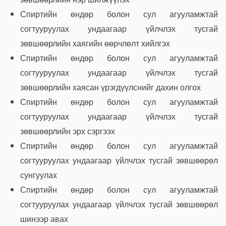
Спиртийн өндөр болон сул агууламжтай
согтууруулах ундаагаар үйлчлэх тусгай
зөвшөөрлийн хаягийн өөрчлөлт хийлгэх
Спиртийн өндөр болон сул агууламжтай
согтууруулах ундаагаар үйлчлэх тусгай
зөвшөөрлийн хаясан үрэгдүүлснийг дахин олгох
Спиртийн өндөр болон сул агууламжтай
согтууруулах ундаагаар үйлчлэх тусгай
зөвшөөрлийн эрх сэргээх
Спиртийн өндөр болон сул агууламжтай
согтууруулах ундаагаар үйлчлэх тусгай зөвшөөрөл
сунгуулах
Спиртийн өндөр болон сул агууламжтай
согтууруулах ундаагаар үйлчлэх тусгай зөвшөөрөл
шинээр авах