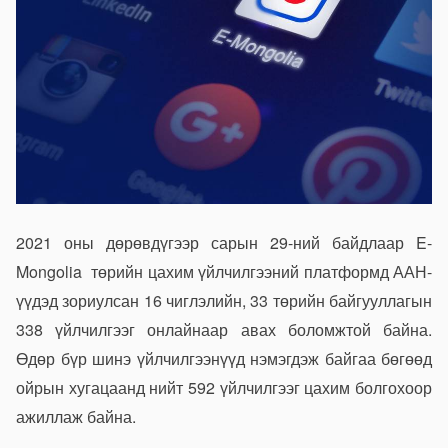
2021 оны дөрөвдүгээр сарын 29-ний байдлаар
E-
Mongolia
төрийн цахим үйлчилгээний платформд ААН-
үүдэд зориулсан 16 чиглэлийн, 33 төрийн байгууллагын
338 үйлчилгээг онлайнаар авах боломжтой байна.
Өдөр бүр шинэ үйлчилгээнүүд нэмэгдэж байгаа бөгөөд
ойрын хугацаанд нийт 592 үйлчилгээг цахим болгохоор
ажиллаж байна.