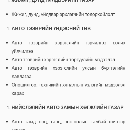
Жижиг, дунд, үйлдвэр эрхлэгчийн тодорхойлолт
АВТО ТЭЭВРИЙН ҮНДЭСНИЙ ТӨВ
Авто тээврийн хэрэгслийн гэрчилгээ солих
үйлчилгээ
Авто тээврийн хэрэгслийн торгуулийн мэдээлэл
Авто тээврийн хэрэгслийн улсын бүртгэлийн
лавлагаа
Оношилгоо, техникийн хяналтын үзлэгийн мэдээлэл
харах
НИЙСЛЭЛИЙН АВТО ЗАМЫН ХӨГЖЛИЙН ГАЗАР
Авто замд орц, гарц, зогсоолын талбай шинээр
гаргах