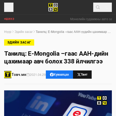
Монелийн гудамжны авто замыг өн
ШИНЭ
Нүүр
Эдийн засаг
Танилц: E-Mongolia –гаас ААН-үүдийн цахимаар авч болох 338 үйлчилгээ
ЭДИЙН ЗАСАГ
Танилц: E-Mongolia –гаас ААН-үүдийн
цахимаар авч болох 338 үйлчилгээ
2021.04.29
Товч.мн
Хуваалцах
Твит