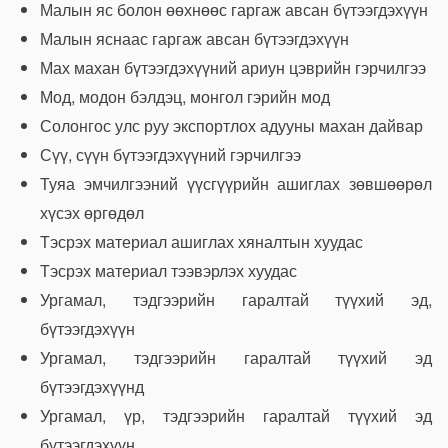
Малын яс болон өөхнөөс гаргаж авсан бүтээгдэхүүн
Малын яснаас гаргаж авсан бүтээгдэхүүн
Мах махан бүтээгдэхүүний ариун цэврийн гэрчилгээ
Мод, модон бэлдэц, монгол гэрийн мод
Солонгос улс руу экспортлох адууны махан дайвар
Сүү, сүүн бүтээгдэхүүний гэрчилгээ
Туяа эмчилгээний үүсгүүрийн ашиглах зөвшөөрөл
хүсэх өргөдөл
Тэсрэх материал ашиглах хяналтын хуудас
Тэсрэх материал тээвэрлэх хуудас
Ургамал, тэдгээрийн гаралтай түүхий эд,
бүтээгдэхүүн
Ургамал, тэдгээрийн гаралтай түүхий эд
бүтээгдэхүүнд
Ургамал, үр, тэдгээрийн гаралтай түүхий эд
бүтээгдэхүүн