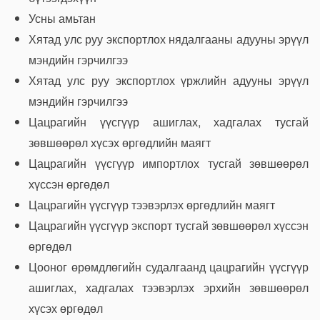
Усны амьтан
Хятад улс руу экспортлох нядалгааны адууны эрүүл
мэндийн гэрчилгээ
Хятад улс руу экспортлох үржлийн адууны эрүүл
мэндийн гэрчилгээ
Цацрагийн үүсгүүр ашиглах, хадгалах тусгай
зөвшөөрөл хүсэх өргөдлийн маягт
Цацрагийн үүсгүүр импортлох тусгай зөвшөөрөл
хүссэн өргөдөл
Цацрагийн үүсгүүр тээвэрлэх өргөдлийн маягт
Цацрагийн үүсгүүр экспорт тусгай зөвшөөрөл хүссэн
өргөдөл
Цооног өрөмдлөгийн судалгаанд цацрагийн үүсгүүр
ашиглах, хадгалах тээвэрлэх эрхийн зөвшөөрөл
хүсэх өргөдөл