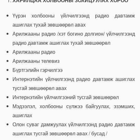
ХАРИЛЦАА ХОЛБООНЫ ЗОХИЦУУЛАХ ХОРОО
Үүрэн холбооны үйлчилгээнд радио давтамж
ашиглах тухай зөвшөөрөл авах
Арилжааны радио /хэт богино долгион/ үйлчилгээнд
радио давтамж ашиглах тухай зөвшөөрөл
Арилжааны радио
Арилжааны телевиз
Бүртгэлийн гэрчилгээ
Интернэтийн үйлчилгээнд радио давтамж ашиглах
тусгай зөвшөөрөл авах
Интернэтийн үйлчилгээний тусгай зөвшөөрөл
Мэдээлэл, холбооны сүлжээ байгуулах, эзэмших,
ашиглах
Олон суваг дамжуулах үйлчилгээнд радио давтамж
ашиглах тусгай зөвшөөрөл авах / бусад /