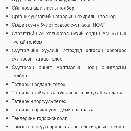
Ойн нөөц ашигласны төлбөр
Органик уусгагчийн агаарын бохирдлын төлбөр
Оршин суугч бус этгээдээс суутгасан НӨАТ
Стратегийн ач холбогдол бүхий ордын АМНАТ-ын
тусгай төлбөр
Суутгагчийн хуулийн этгээдэд олгосон орлогоос
суутгасан татвар төлөх
Суутгасан ашигт малтмалын нөөц ашигласны
төлбөр
Татварын алданги төлөх
Татварын тайлангаа тушаасан эсэх тухай лавлагаа
Татварын торгууль төлөх
Татварын өрийн үлдэгдлийн лавлагаа
Тендерийн тодорхойлолт
Томоохон эх үүсвэрийн агаарын бохирдлын төлбөр