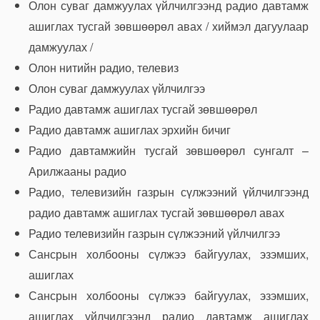
Олон суваг дамжуулах үйлчилгээнд радио давтамж
ашиглах тусгай зөвшөөрөл авах / хиймэл дагуулаар
дамжуулах /
Олон нитийн радио, телевиз
Олон суваг дамжуулах үйлчилгээ
Радио давтамж ашиглах тусгай зөвшөөрөл
Радио давтамж ашиглах эрхийн бичиг
Радио давтамжийн тусгай зөвшөөрөл сунгалт –
Арилжааны радио
Радио, телевизийн газрын сүлжээний үйлчилгээнд
радио давтамж ашиглах тусгай зөвшөөрөл авах
Радио телевизийн газрын сүлжээний үйлчилгээ
Сансрын холбооны сүлжээ байгуулах, эзэмших,
ашиглах
Сансрын холбооны сүлжээ байгуулах, эзэмших,
ашиглах үйлчилгээнд радио давтамж ашиглах