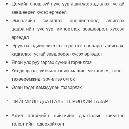
Цөмийн онош зүйн үүсгүүр ашиглах хадгалах тусгай
зөвшөөрөл хүсэх өргөдөл
Эмнэлгийн эмчилгээ оношилгоонд ашиглах
цацрагийн үүсгүүр импортлох зөвшөөрөл хүссэн
өргөдөл
Эрүүл мэндийн чиглэлээр рентген аппарат ашиглах,
хадгалах тусгай зөвшөөрөл хүсэх өргөдөл
Япон улс руу гаргах сүүний гэрчилгээ
Үйлдвэрлэл, үйлчилгээний машин механизм, тоног,
төхөөрөмжид гэрчилгээ олгох
Өлөн гэдэг дамжуулан тээвэрлэх
НИЙГМИЙН ДААТГАЛЫН ЕРӨНХИЙ ГАЗАР
Ажил олгогчийн нийгмийн даатгалын шимтгэл
төлөлтийн тодорхойлолт