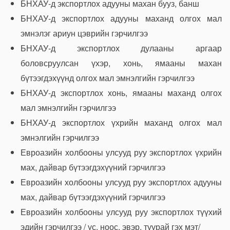
БНХАУ-д экспортлох адууны махан бууз, банш
БНХАУ-д экспортлох адууны маханд олгох мал
эмнэлэг ариун цэврийн гэрчилгээ
БНХАУ-д экспортлох дулааны аргаар
боловсруулсан үхэр, хонь, ямааны махан
бүтээгдэхүүнд олгох мал эмнэлгийн гэрчилгээ
БНХАУ-д экспортлох хонь, ямааны маханд олгох
мал эмнэлгийн гэрчилгээ
БНХАУ-д экспортлох үхрийн маханд олгох мал
эмнэлгийн гэрчилгээ
Евроазийн холбооны улсууд руу экспортлох үхрийн
мах, дайвар бүтээгдэхүүний гэрчилгээ
Евроазийн холбооны улсууд руу экспортлох адууны
мах, дайвар бүтээгдэхүүний гэрчилгээ
Евроазийн холбооны улсууд руу экспортлох түүхий
эдийн гэрчилгээ / үс, ноос, эвэр, туурай гэх мэт/