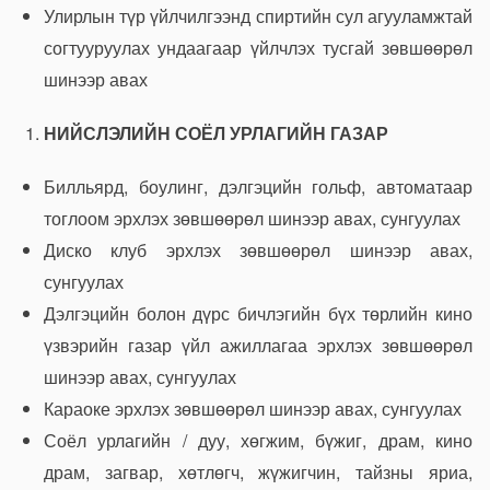
Улирлын түр үйлчилгээнд спиртийн сул агууламжтай
согтууруулах ундаагаар үйлчлэх тусгай зөвшөөрөл
шинээр авах
НИЙСЛЭЛИЙН СОЁЛ УРЛАГИЙН ГАЗАР
Билльярд, боулинг, дэлгэцийн гольф, автоматаар
тоглоом эрхлэх зөвшөөрөл шинээр авах, сунгуулах
Диско клуб эрхлэх зөвшөөрөл шинээр авах,
сунгуулах
Дэлгэцийн болон дүрс бичлэгийн бүх төрлийн кино
үзвэрийн газар үйл ажиллагаа эрхлэх зөвшөөрөл
шинээр авах, сунгуулах
Караоке эрхлэх зөвшөөрөл шинээр авах, сунгуулах
Соёл урлагийн / дуу, хөгжим, бүжиг, драм, кино
драм, загвар, хөтлөгч, жүжигчин, тайзны яриа,