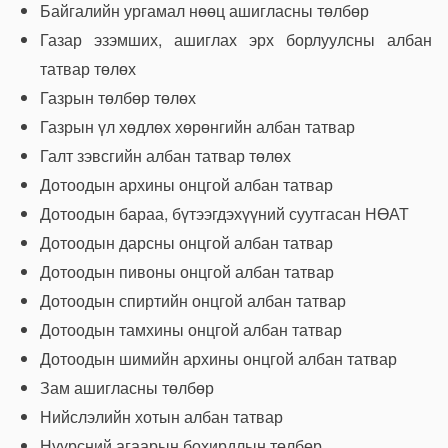
Байгалийн ургамал нөөц ашигласны төлбөр
Газар эзэмших, ашиглах эрх борлуулсны албан
татвар төлөх
Газрын төлбөр төлөх
Газрын үл хөдлөх хөрөнгийн албан татвар
Галт зэвсгийн албан татвар төлөх
Дотоодын архины онцгой албан татвар
Дотоодын бараа, бүтээгдэхүүний суутгасан НӨАТ
Дотоодын дарсны онцгой албан татвар
Дотоодын пивоны онцгой албан татвар
Дотоодын спиртийн онцгой албан татвар
Дотоодын тамхины онцгой албан татвар
Дотоодын шимийн архины онцгой албан татвар
Зам ашигласны төлбөр
Нийслэлийн хотын албан татвар
Нүүрсний агаарын бохирдлын төлбөр