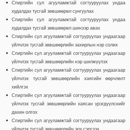
Спиртийн сул агууламжтай согтууруулах ундаа
худалдах тусгай зөвшөөрөл сунгуулах
Спиртийн сул агууламжтай согтууруулах ундаа
худалдах тусгай зөвшөөрөл шинээр авах
Спиртийн сул агууламжтай согтууруулах ундаагаар
үйлчлэх тусгай зөвшөөрлийн захирлын нэр солих
Спиртийн сул агууламжтай согтууруулах ундаагаар
үйлчлэх тусгай зөвшөөрлийн нэр шилжүүлэх
Спиртийн сул агууламжтай согтууруулах ундаагаар
үйлчлэх тусгай зөвшөөрлийн хаягийн өөрчлөлт
хийлгэх
Спиртийн сул агууламжтай согтууруулах ундаагаар
үйлчлэх тусгай зөвшөөрлийн хаясан үрэгдүүлснийг
дахин олгох
Спиртийн сул агууламжтай согтууруулах ундаагаар
үйлчлэх тусгай зөвшөөрлийн эрх сэргээх