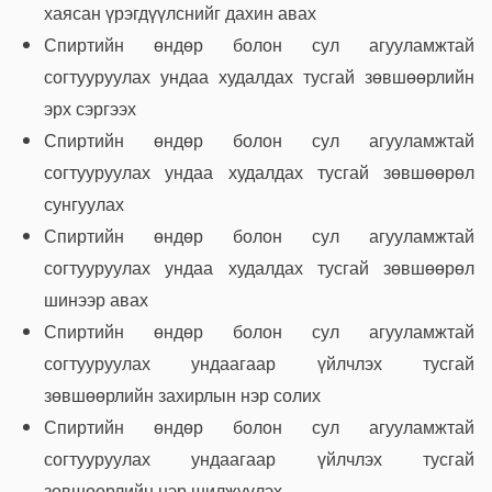
хаясан үрэгдүүлснийг дахин авах
Спиртийн өндөр болон сул агууламжтай
согтууруулах ундаа худалдах тусгай зөвшөөрлийн
эрх сэргээх
Спиртийн өндөр болон сул агууламжтай
согтууруулах ундаа худалдах тусгай зөвшөөрөл
сунгуулах
Спиртийн өндөр болон сул агууламжтай
согтууруулах ундаа худалдах тусгай зөвшөөрөл
шинээр авах
Спиртийн өндөр болон сул агууламжтай
согтууруулах ундаагаар үйлчлэх тусгай
зөвшөөрлийн захирлын нэр солих
Спиртийн өндөр болон сул агууламжтай
согтууруулах ундаагаар үйлчлэх тусгай
зөвшөөрлийн нэр шилжүүлэх