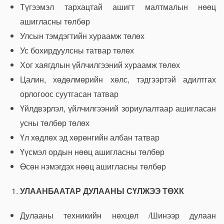
Түгээмэл тархацтай ашигт малтмалын нөөц
ашигласны төлбөр
Улсын тэмдэгтийн хураамж төлөх
Ус бохирдуулсны татвар төлөх
Хог хаягдлын үйлчилгээний хураамж төлөх
Цалин, хөдөлмөрийн хөлс, тэдгээртэй адилтгах
орлогоос суутгасан татвар
Үйлдвэрлэл, үйлчилгээний зориулалтаар ашигласан
усны төлбөр төлөх
Үл хөдлөх эд хөрөнгийн албан татвар
Үүсмэл ордын нөөц ашигласны төлбөр
Өсөн нэмэгдэх нөөц ашигласны төлбөр
У
ЛААНБААТАР ДУЛААНЫ СҮЛЖЭЭ ТӨХК
Дулааны техникийн нөхцөл /Шинээр дулаан