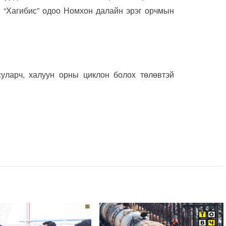
н “Хагибис” одоо Номхон далайн эрэг орчмын
 суларч, халуун орны циклон болох төлөвтэй