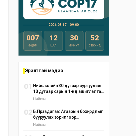
2026.08.17 · 09:00
007
12
30
51
ӨДӨР
ЦАГ
МИНУТ
СЕКУНД
Эрэлттэй мэдээ
01
Нийслэлийн 30 дугаар сургуулийг
10 дугаар сарын 1-нд ашиглалтад
оруулна
Нийгэм
02
Б.Пүрэвдагва: Агаарын бохирдлыг
бууруулах зорилгоор
эрдэнэшишийн барьцалдуулагч
Нийгэм
ашиглана