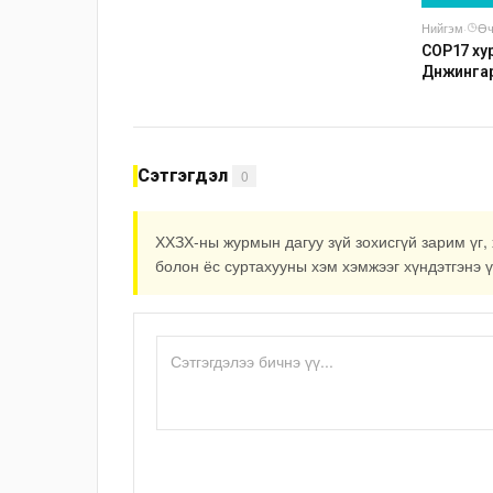
Нийгэм
·
Өч
COP17 хур
Дүнжинга
авто зог
Сэтгэгдэл
0
ХХЗХ-ны журмын дагуу зүй зохисгүй зарим үг, 
болон ёс суртахууны хэм хэмжээг хүндэтгэнэ ү