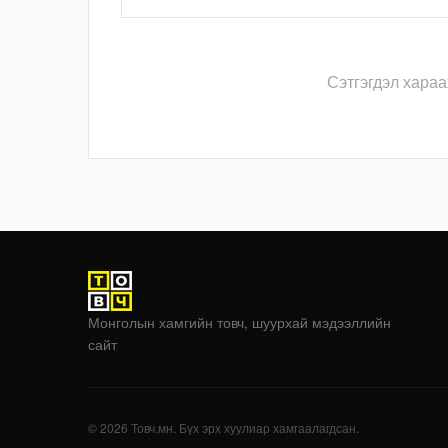
Сэтгэгдэл хараа
Монголын хамгийн товч, шуурхай мэдээллийн
сайт
© 2026 Товч.мн. Бүх эрх хуулиар хамгаалагдсан.