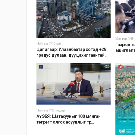
Улс төр
·
Өч
Нийгэм
·
10 цаг
Газрын т
Цаг агаар: Улаанбаатар хотод +28
ашиглалт
градус дулаан, дуу цахилгаантай
аадар бороо орно
Нийгэм
·
Өчигдөр
АҮЭБЯ: Шатахууныг 100 мянган
төгрөгт олгох асуудлыг түр
хойшлууллаа