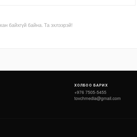
хан байхгүй байна. Та эхлээрэй!
ХОЛБОО БАРИХ
+976 7505-5455
tovchmedia@gmail.com