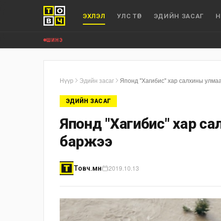
ЭХЛЭЛ
УЛС ТӨР
ЭДИЙН ЗАСАГ
Н
ШИНЭ
Нүүр
Эдийн засаг
Японд "Хагибис" хар салхины улмаа
ЭДИЙН ЗАСАГ
Японд "Хагибис" хар са
баржээ
2019.10.13
Товч.мн