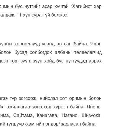
чмын бүс нутгийг асар хүчтэй "Хагибис" хар
алдаж, 11 хүн сураггүй болжээ.
сууцны хорооллууд усанд автсан байна. Япон
болон бусад холбогдох албаны төлөөлөгчид
сэн төв, зүүн, зүүн хойд бүс нутгуудад аврах
эгээ түр зогсоож, нийслэл хот орчмын болон
үйл ажиллагаа зогсоход хүрсэн байна. Японы
нма, Сайтама, Канагава, Нагано, Шизүока,
й түгшүүр /хамгийн өндөр/ зарласан байна.