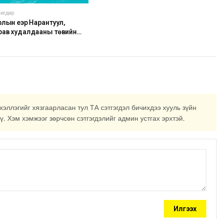
игдөр
лын үеэр Нарантуул,
рав худалдааны төвийн
соолыг хаана
хэллэгийг хязгаарласан тул ТА сэтгэгдэл бичихдээ хууль зүйн
ү. Хэм хэмжээг зөрчсөн сэтгэгдэлийг админ устгах эрхтэй.
Илгээх