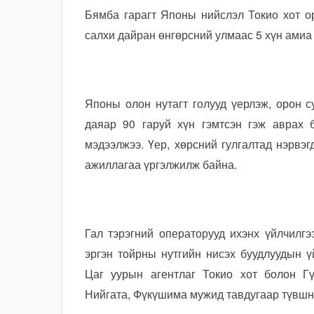
Бямба гарагт Японы нийслэл Токио хот ор
салхи дайран өнгөрсний улмаас 5 хүн амиа 
Японы олон нутагт голууд үерлэж, орон 
даяар 90 гаруй хүн гэмтсэн гэж аврах 
мэдээлжээ. Үер, хөрсний гулгалтад нэрвэгд
ажиллагаа үргэлжилж байна.
Гал тэрэгний операторууд ихэнх үйлчилгэ
эргэн тойрны нутгийн нисэх буудлуудын 
Цаг уурын агентлаг Токио хот болон Гү
Нийгата, Фүкүшима мужид тавдугаар түвшни