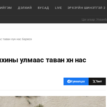
ИЙГЭМ
ДЭЛХИЙ
БУСАД
LIVE
ЭРХЗҮЙН ШИНЭТГЭЛ 2
Цаг агаар: Улаанбаатар хотод
с таван хүн нас баржээ
лхины улмаас таван хүн нас
Хуваалцах
Твит