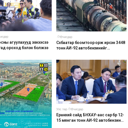
игдөр
·
Өчигдөр
осны агуулахууд эхнээсээ
Сүхбаатар боомтоор орж ирсэн 3448
ад ороход бэлэн болжээ
тонн АИ-92 автобензинийг
агуулахуудад буулгах ажлыг
зохион байгуулж байна
Улс төр
·
Өчигдөр
Ерөнхий сайд БНХАУ-аас сар бүр 12-
15 мянган тонн АИ-92 автобензин
тогтмол нийлүүлэх хүсэлт тавилаа