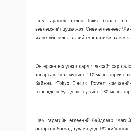
Ням гарагийн өглөө Токио болон төв, 
зөвлөмжийг цуцалжээ. Өнөө өглөөнөөс “Хан
ихэнх үйлчилгээ хэвийн үргэлжилж эхэлжээ
Өнгөрсөн есдүгээр сард “Факсай” хар са
тасарсан Чиба мужийн 110 мянга гаруй өрх
байжээ. “Tokyo Electric Power” компани
нэрвэгдсэн бусад бүс нутгийн 160 мянга га
Ням гарагийн өглөөний байдлаар “Хагиб
өнгөрсөн бөгөөд тухайн үед 162 км/цагийн