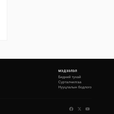
МЭДЭЭЛЭЛ
Бидний тухай
Сурталчилгаа
Нууцлалын бодлого