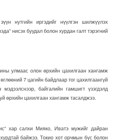
зүүн нутгийн иргэдийг нүүлгэн шилжүүлэх
эда” нисэх буудал болон хурдан галт тэрэгний
.
лхины улмаас олон өрхийн цахилгаан хангамж
 өглөөний 7 цагийн байдлаар тог цахилгаангүй
йн мэдээлснээр, байгалийн гамшигт үзэгдэлд
руй өрхийн цахилгаан хангамж тасалджээ.
ис” хар салхи Мияко, Иватэ мужийг дайран
 хурдтай байжээ. Токио хот орчмын бүс болон