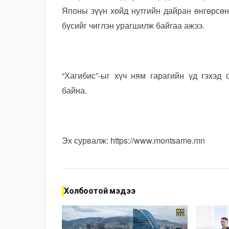
Японы зүүн хойд нутгийн дайран өнгөрсө
бүсийг чиглэн урагшилж байгаа ажээ.
“Хагибис”-ыг хүч ням гарагийн үд гэхэд
байна.
Эх сурвалж:
https://www.montsame.mn
Холбоотой мэдээ