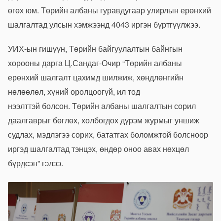
өгөх юм. Төрийн албаны гуравдугаар улирлын ерөнхий
шалгалтад улсын хэмжээнд 4043 иргэн бүртгүүлжээ.
УИХ-ын гишүүн, Төрийн байгуулалтын байнгын
хорооны дарга Ц.Сандаг-Очир “Төрийн албаны
ерөнхий шалгалт цахимд шилжиж, хөндлөнгийн
нөлөөлөл, хүний оролцоогүй, ил тод
нээлттэй болсон. Төрийн албаны шалгалтын сорил
даалгаврыг бөглөх, холбогдох дүрэм журмыг уншиж
судлах, мэдлэгээ сорих, бататгах боломжтой болсноор
иргэд шалгалтад тэнцэх, өндөр оноо авах нөхцөл
бүрдсэн” гэлээ.