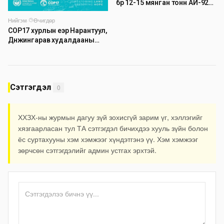
бүр 12-15 мянган тонн АИ-92
автобензин тогтмол нийлүүлэх
Нийгэм
·
Өчигдөр
хүсэлт тавилаа
COP17 хурлын үеэр Нарантуул,
Дүнжингарав худалдааны
төвийн авто зогсоолыг
хаана
Сэтгэгдэл
0
ХХЗХ-ны журмын дагуу зүй зохисгүй зарим үг, хэллэгийг
хязгаарласан тул ТА сэтгэгдэл бичихдээ хууль зүйн болон
ёс суртахууны хэм хэмжээг хүндэтгэнэ үү. Хэм хэмжээг
зөрчсөн сэтгэгдэлийг админ устгах эрхтэй.