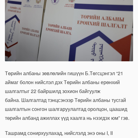
Төрийн албаны зөвлөлийн гишүүн Б.Төгсцэнгэл “21
аймаг болон нийслэл дэх Төрийн албаны ерөнхий
шалгалтыг 22 байршилд зохион байгуулж
байна. Шалгалтад тэнцсэнээр Төрийн албаны тусгай
шалгалтын сонгон шалгаруулалтад оролцон, цаашид
төрийн албанд ажиллах үүд хаалга нь нээгдэх юм” гэв.
Ташрамд сонирхуулахад, нийслэлд энэ оны I, II