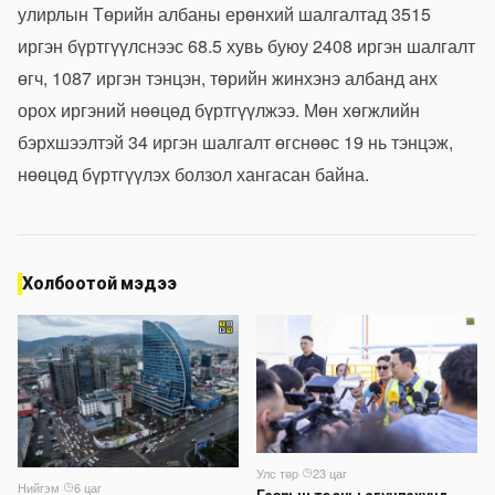
улирлын Төрийн албаны ерөнхий шалгалтад 3515
иргэн бүртгүүлснээс 68.5 хувь буюу 2408 иргэн шалгалт
өгч, 1087 иргэн тэнцэн, төрийн жинхэнэ албанд анх
орох иргэний нөөцөд бүртгүүлжээ. Мөн хөгжлийн
бэрхшээлтэй 34 иргэн шалгалт өгснөөс 19 нь тэнцэж,
нөөцөд бүртгүүлэх болзол хангасан байна.
Холбоотой мэдээ
Улс төр
·
23 цаг
Нийгэм
·
6 цаг