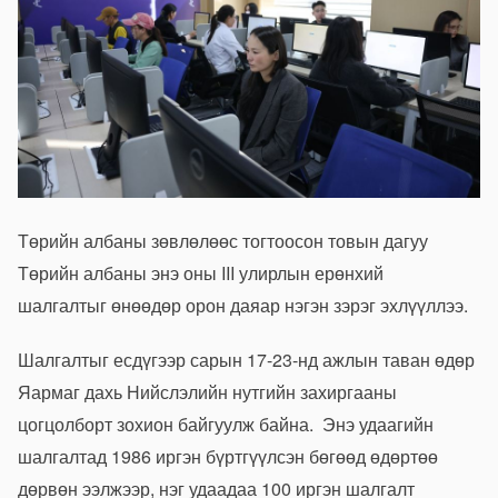
Төрийн албаны зөвлөлөөс тогтоосон товын дагуу
Төрийн албаны энэ оны III улирлын ерөнхий
шалгалтыг өнөөдөр орон даяар нэгэн зэрэг эхлүүллээ.
Шалгалтыг есдүгээр сарын 17-23-нд ажлын таван өдөр
Яармаг дахь Нийслэлийн нутгийн захиргааны
цогцолборт зохион байгуулж байна. Энэ удаагийн
шалгалтад 1986 иргэн бүртгүүлсэн бөгөөд өдөртөө
дөрвөн ээлжээр, нэг удаадаа 100 иргэн шалгалт