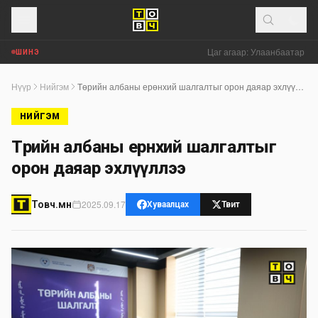
Цаг агаар: Улаанбаатар хот
ШИНЭ
Нүүр
Нийгэм
Төрийн албаны ерөнхий шалгалтыг орон даяар эхлүүллээ
НИЙГЭМ
Төрийн албаны ерөнхий шалгалтыг
орон даяар эхлүүллээ
2025.09.17
Товч.мн
Хуваалцах
Твит