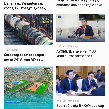
Газрын тосны агуулахууд
Цаг агаар: Улаанбаатар
эхнээсээ ашиглалтад ороход
хотод +28 градус дулаан,
бэлэн болжээ
дуу цахилгаантай аадар
бороо орно
Нийгэм
·
Өчигдөр
·
Өчигдөр
АҮЭБЯ: Шатахууныг 100
Сүхбаатар боомтоор орж
мянган төгрөгт олгох
ирсэн 3448 тонн АИ-92
асуудлыг түр хойшлууллаа
автобензинийг агуулахуудад
буулгах ажлыг зохион
байгуулж байна
Улс төр
·
Өчигдөр
Ерөнхий сайд БНХАУ-аас сар