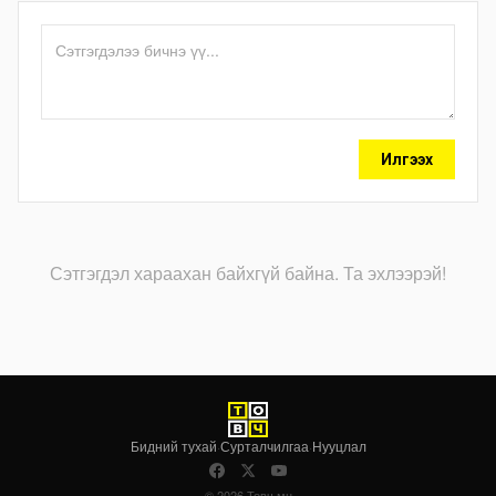
Илгээх
Сэтгэгдэл хараахан байхгүй байна. Та эхлээрэй!
Бидний тухай
·
Сурталчилгаа
·
Нууцлал
© 2026 Товч.мн