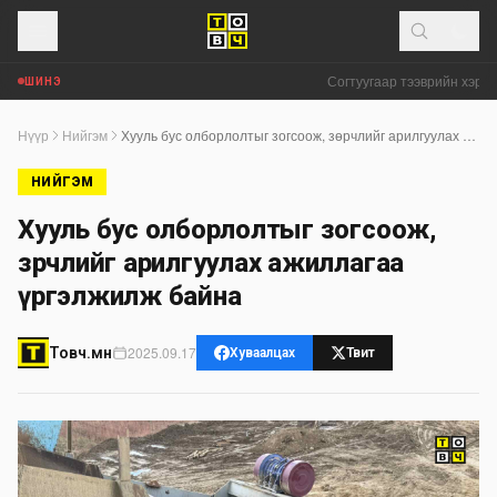
Согтуугаар тээврийн хэрэгс
ШИНЭ
Нүүр
Нийгэм
Хууль бус олборлолтыг зогсоож, зөрчлийг арилгуулах ажиллагаа үргэлжилж байна
НИЙГЭМ
Хууль бус олборлолтыг зогсоож,
зөрчлийг арилгуулах ажиллагаа
үргэлжилж байна
2025.09.17
Товч.мн
Хуваалцах
Твит