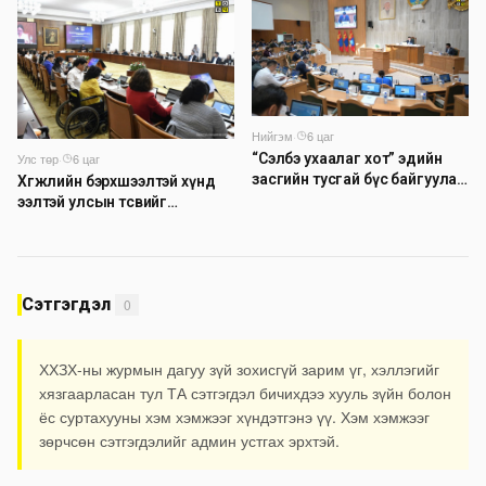
Нийгэм
·
6 цаг
Улс төр
·
6 цаг
“Сэлбэ ухаалаг хот” эдийн
засгийн тусгай бүс байгуулах
Хөгжлийн бэрхшээлтэй хүнд
тогтоолын төслийг
ээлтэй улсын төсвийг
батлууллаа
бүрдүүлэх асуудлаар
хэлэлцүүлэг өрнүүлж байна
Сэтгэгдэл
0
ХХЗХ-ны журмын дагуу зүй зохисгүй зарим үг, хэллэгийг
хязгаарласан тул ТА сэтгэгдэл бичихдээ хууль зүйн болон
ёс суртахууны хэм хэмжээг хүндэтгэнэ үү. Хэм хэмжээг
зөрчсөн сэтгэгдэлийг админ устгах эрхтэй.