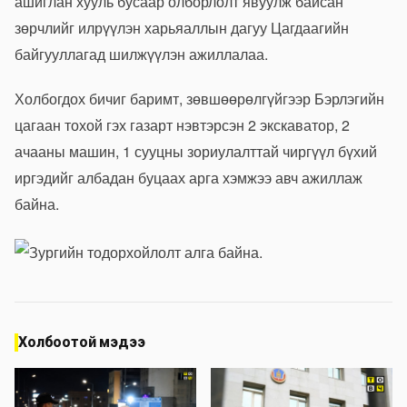
ашиглан хууль бусаар олборлолт явуулж байсан
зөрчлийг илрүүлэн харьяаллын дагуу Цагдаагийн
байгууллагад шилжүүлэн ажиллалаа.
Холбогдох бичиг баримт, зөвшөөрөлгүйгээр Бэрлэгийн
цагаан тохой гэх газарт нэвтэрсэн 2 экскаватор, 2
ачааны машин, 1 сууцны зориулалттай чиргүүл бүхий
иргэдийг албадан буцаах арга хэмжээ авч ажиллаж
байна.
Холбоотой мэдээ