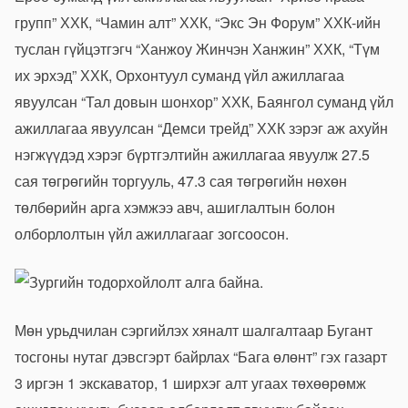
групп” ХХК, “Чамин алт” ХХК, “Экс Эн Форум” ХХК-ийн
туслан гүйцэтгэгч “Ханжоу Жинчэн Ханжин” ХХК, “Түм
их эрхэд” ХХК, Орхонтуул суманд үйл ажиллагаа
явуулсан “Тал довын шонхор” ХХК, Баянгол суманд үйл
ажиллагаа явуулсан “Демси трейд” ХХК зэрэг аж ахуйн
нэгжүүдэд хэрэг бүртгэлтийн ажиллагаа явуулж 27.5
сая төгрөгийн торгууль, 47.3 сая төгрөгийн нөхөн
төлбөрийн арга хэмжээ авч, ашиглалтын болон
олборлолтын үйл ажиллагааг зогсоосон.
Мөн урьдчилан сэргийлэх хяналт шалгалтаар Бугант
тосгоны нутаг дэвсгэрт байрлах “Бага өлөнт” гэх газарт
3 иргэн 1 экскаватор, 1 ширхэг алт угаах төхөөрөмж