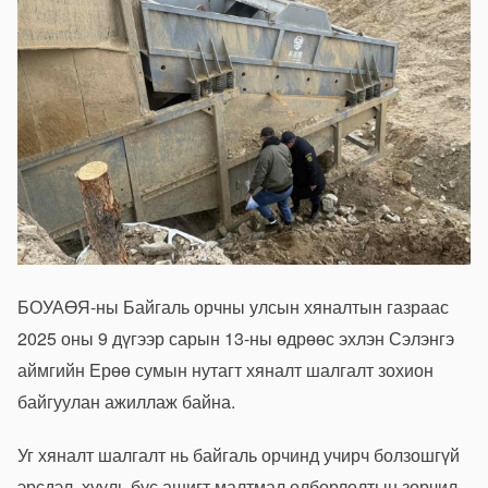
БОУАӨЯ-ны Байгаль орчны улсын хяналтын газраас
2025 оны 9 дүгээр сарын 13-ны өдрөөс эхлэн Сэлэнгэ
аймгийн Ерөө сумын нутагт хяналт шалгалт зохион
байгуулан ажиллаж байна.
Уг хяналт шалгалт нь байгаль орчинд учирч болзошгүй
эрсдэл, хууль бус ашигт малтмал олборлолтын зөрчил,