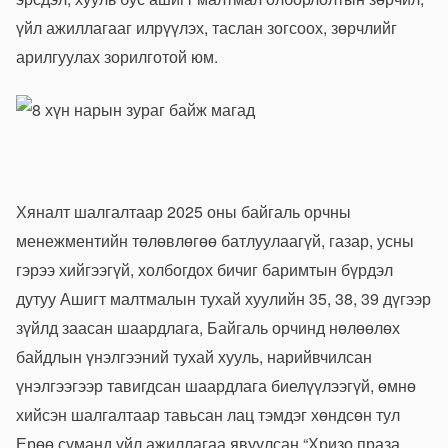
үйл ажиллагааг илрүүлэх, таслан зогсоох, зөрчлийг
арилгуулах зорилготой юм.
Хяналт шалгалтаар 2025 оны байгаль орчны
менежментийн төлөвлөгөө батлуулаагүй, газар, усны
гэрээ хийгээгүй, холбогдох бичиг баримтын бүрдэл
дутуу Ашигт малтмалын тухай хуулийн 35, 38, 39 дүгээр
зүйлд заасан шаардлага, Байгаль орчинд нөлөөлөх
байдлын үнэлгээний тухай хууль, нарийвчилсан
үнэлгээгээр тавигдсан шаардлага биелүүлээгүй, өмнө
хийсэн шалгалтаар тавьсан лац тэмдэг хөндсөн тул
Ерөө суманд үйл ажиллагаа явуулсан “Хризо праза