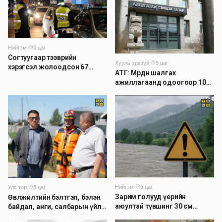
Нийгэм
·
5 цаг
Согтуугаар тээврийн
Хууль эрхзүй
·
5 цаг
хэрэгсэл жолоодсон 67
АТГ: Мөрдөн шалгах
зөрчил бүртгэгджээ
ажиллагаанд одоогоор 1026
хэрэг шалгагдаж байна
Нийгэм
·
5 цаг
Улс төр
·
5 цаг
Зарим голууд үерийн
Өвөлжилтийн бэлтгэл, бэлэн
аюултай түвшинг 30 см
байдал, анги, салбарын үйл
даван үеэрлэж байна
ажиллагаатай танилцлаа