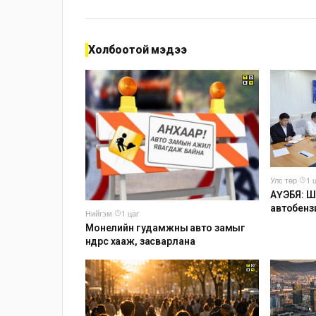
Холбоотой мэдээ
Улс төр
·
1 
АҮЭБЯ: Ш
автобензи
Нийгэм
·
1 цаг
буюу 7000 
Монелийн гудамжны авто замыг
оочирлос
өнөөдрөөс хааж, засварлана