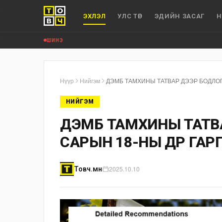
ЭХЛЭЛ
УЛС ТӨР
ЭДИЙН ЗАСАГ
Н
ШИНЭ
Нүүр
Нийгэм
ДЭМБ ТАМХИНЫ ТАТВАР ДЭЭР БОДЛО
НИЙГЭМ
ДЭМБ ТАМХИНЫ ТАТВА
САРЫН 18-НЫ ӨДӨР ГА
2025.10.10
Товч.мн