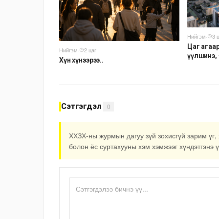
Нийгэм
·
3 
Цаг агаа
Нийгэм
·
2 цаг
үүлшинэ,
Хүн хүнээрээ..
Сэтгэгдэл
0
ХХЗХ-ны журмын дагуу зүй зохисгүй зарим үг, 
болон ёс суртахууны хэм хэмжээг хүндэтгэнэ ү