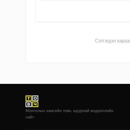
Сэтгэгдэл хараа
Монголын хамгийн товч, шуурхай мэдээллийн
сайт