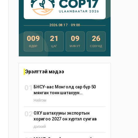
2026.08.17 · 09:00
009
21
09
25
ӨДӨР
ЦАГ
МИНУТ
СЕКУНД
Эрэлттэй мэдээ
01
БНСУ-аас Монголд сар бүр 50
мянган тонн шатахуун
нийлүүлэхээр тохиролцжээ
Нийгэм
02
ОХУ шатахууны экспортын
хоригоо 2027 он хүртэл сунгав
дэлхий