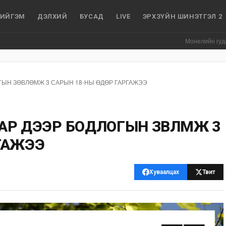
ИЙГЭМ
ДЭЛХИЙ
БУСАД
LIVE
ЭРХЗҮЙН ШИНЭТГЭЛ 2
Монелийн гудамжны авто
ГЫН ЗӨВЛӨМЖ 3 САРЫН 18-НЫ ӨДӨР ГАРГАЖЭЭ
Р ДЭЭР БОДЛОГЫН ЗӨВЛӨМЖ 3
РГАЖЭЭ
Хуваалцах
Твит