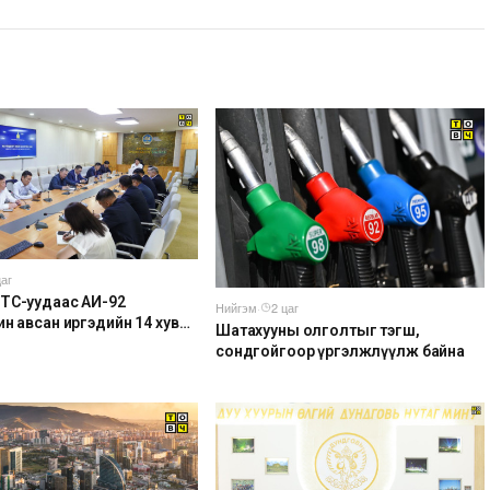
цаг
ТС-уудаас АИ-92
Нийгэм
·
2 цаг
н авсан иргэдийн 14 хувь
Шатахууны олголтыг тэгш,
гаруй нь тухайн өдрөө дахин
сондгойгоор үргэлжлүүлж байна
он байна