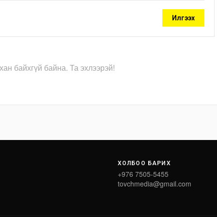
Илгээх
хан байхгүй байна. Та эхлээрэй!
ХОЛБОО БАРИХ
+976 7505-5455
tovchmedia@gmail.com