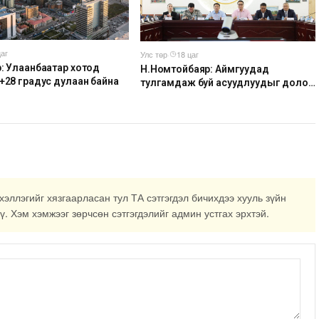
цаг
Улс төр
·
18 цаг
р: Улаанбаатар хотод
Н.Номтойбаяр: Аймгуудад
 +28 градус дулаан байна
тулгамдаж буй асуудлуудыг долоо
хоног бүр Засгийн газрын
хуралдаанд танилцуулж,
шийдвэрлүүлнэ
хэллэгийг хязгаарласан тул ТА сэтгэгдэл бичихдээ хууль зүйн
ү. Хэм хэмжээг зөрчсөн сэтгэгдэлийг админ устгах эрхтэй.