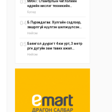
03
МИАТ: Стамбулын чиглэлийн
өнөөдрийн нислэг техникийн
шалтгаанаар цуцлагдлаа
Бусад
04
Б.Пүрэвдагва: Хулгайн сэдлээр,
зөвшөөрөлгүй нүүлгэн шилжүүлсэн
С.Зоригийн хөшөөг өнөөдрийн дотор
Нийгэм
буцаан байрлуулна
05
Баянгол дүүрэгт 4 км урт, 3 метр
өргөн дугуйн зам тавих ажил
үргэлжилж байна
Нийгэм