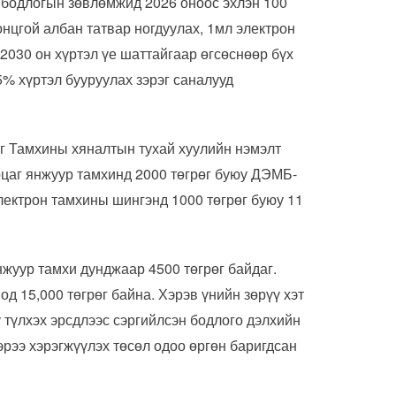
й бодлогын зөвлөмжид 2026 оноос эхлэн 100
онцгой албан татвар ногдуулах, 1мл электрон
2030 он хүртэл үе шаттайгаар өгсөснөөр бүх
5% хүртэл бууруулах зэрэг саналууд
г Тамхины хяналтын тухай хуулийн нэмэлт
рцаг янжуур тамхинд 2000 төгрөг буюу ДЭМБ-
электрон тамхины шингэнд 1000 төгрөг буюу 11
нжуур тамхи дунджаар 4500 төгрөг байдаг.
д 15,000 төгрөг байна. Хэрэв үнийн зөрүү хэт
 түлхэх эрсдлээс сэргийлсэн бодлого дэлхийн
эрээ хэрэгжүүлэх төсөл одоо өргөн баригдсан