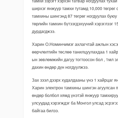
тамхи зэрэгт хэрхэн татвар ногдуулах туха
ширхэг янжуур тамхи тутамд 10,000 төгрөг 
тамхины шингэнд 87 төгрөг ногдуулах буюу 
төрлийн тамхин бүтээгдэхүүний хэрэглээг 1
дурдагджээ.
Харин О.Номинчимэг ахлагчтай ажлын хэсэ
өөрчлөлтийн төслөө танилцуулахдаа 1 хай
ын зөвлөмжийн дагуу тогтоосон бол , 1мл 
дахин өндөр дүн ногдуулжээ.
Зах зээл дээрх худалдааны үнэ 1 хайрцаг я
Харин электрон тамхины шингэн агуулсан по
өндөр болбол хямд үнэтэй янжуур тамхируу
улсуудад хэрэгждэг ба Монгол улсад эсрэгэ
байгаа билээ.