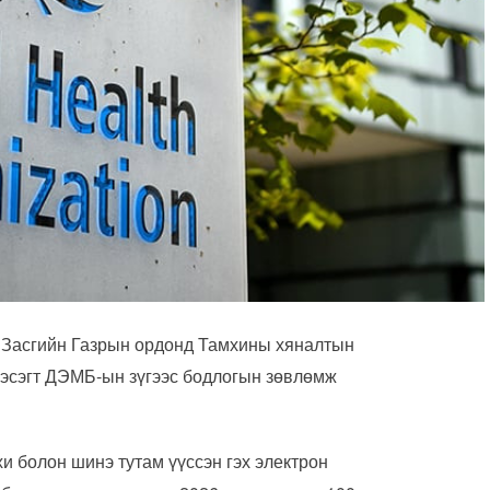
 Засгийн Газрын ордонд Тамхины хяналтын
хэсэгт ДЭМБ-ын зүгээс бодлогын зөвлөмж
и болон шинэ тутам үүссэн гэх электрон