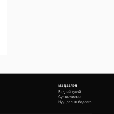
МЭДЭЭЛЭЛ
Бидний тухай
Сурталчилгаа
Нууцлалын бодлого