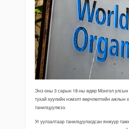
Энэ оны 3 сарын 18-ны өдөр Монгол улсын
тухай хуулийн нэмэлт өөрчлөлтийн ажлын 
танилцуулжээ.
Уг уулзалтаар танилцуулагдсан янжуур тамх