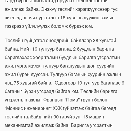
сард бүрэн ашиглалтад оруулах төлөвлөгөөтэй
ажиллаж байна. Энэхүү төслийг хэрэгжүүлснээр тус
чиглэлд зорчих урсгалын 18 хувь нь дүүжин замын
тээврээр үйлчлүүлэх боломж бүрдэх юм.
Төслийн гүйцэтгэл өнөөдрийн байдлаар 38 хувьтай
байна. Нийт 19 тулгуур багана, 2 буудлын барилга
баригдахаас хоёр талын буудлын барилга угсралтын
ажил үргэлжилж, тулгуур багануудын шон суурийн
ажил бүрэн дууссан. Тулгуур баганын суурийн ажлын
явц 75 хувьтай байна. Одоогоор 19 тулгуур баганаас 6
баганыг бүрэн угсраад байгаа юм. Төслийн барилга
угсралтын ажлыг Францын “Пома" групп болон
“Моннис инженеринг” ХХК гүйцэтгэж байгаа бөгөөд
төслийн талбайд нийт 90 гаруй хүн, 15 машин
механизмтай ажиллаж байна. Барилга угсралтын