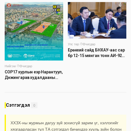
буулгах ажлыг зохион
байгуулж байна
Улс төр
·
Өчигдөр
Ерөнхий сайд БНХАУ-аас сар
бүр 12-15 мянган тонн АИ-92
автобензин тогтмол нийлүүлэх
Нийгэм
·
Өчигдөр
хүсэлт тавилаа
COP17 хурлын үеэр Нарантуул,
Дүнжингарав худалдааны
төвийн авто зогсоолыг
хаана
Сэтгэгдэл
0
ХХЗХ-ны журмын дагуу зүй зохисгүй зарим үг, хэллэгийг
хязгаарласан тул ТА сэтгэгдэл бичихдээ хууль зүйн болон