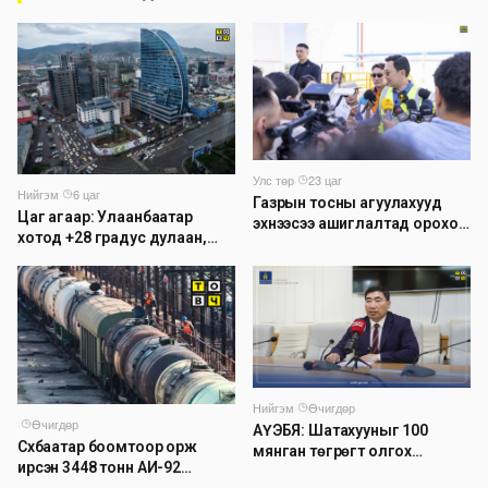
Улс төр
·
23 цаг
Нийгэм
·
6 цаг
Газрын тосны агуулахууд
Цаг агаар: Улаанбаатар
эхнээсээ ашиглалтад ороход
хотод +28 градус дулаан,
бэлэн болжээ
дуу цахилгаантай аадар
бороо орно
Нийгэм
·
Өчигдөр
·
Өчигдөр
АҮЭБЯ: Шатахууныг 100
Сүхбаатар боомтоор орж
мянган төгрөгт олгох
ирсэн 3448 тонн АИ-92
асуудлыг түр хойшлууллаа
автобензинийг агуулахуудад