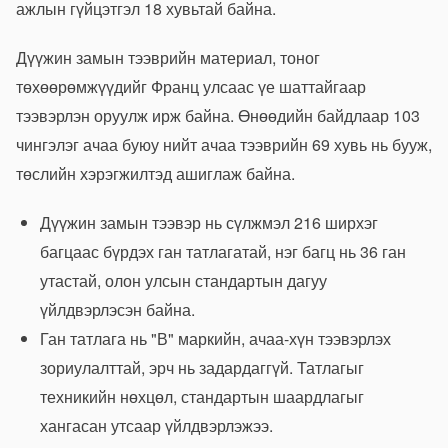
ажлын гүйцэтгэл 18 хувьтай байна.
Дүүжин замын тээврийн материал, тоног
төхөөрөмжүүдийг Франц улсаас үе шаттайгаар
тээвэрлэн оруулж ирж байна. Өнөөдийн байдлаар 103
чингэлэг ачаа буюу нийт ачаа тээврийн 69 хувь нь бууж,
төслийн хэрэгжилтэд ашиглаж байна.
Дүүжин замын тээвэр нь сүлжмэл 216 ширхэг
багцаас бүрдэх ган татлагатай, нэг багц нь 36 ган
утастай, олон улсын стандартын дагуу
үйлдвэрлэсэн байна.
Ган татлага нь "В" маркийн, ачаа-хүн тээвэрлэх
зориулалттай, эрч нь задардаггүй. Татлагыг
техникийн нөхцөл, стандартын шаардлагыг
хангасан утсаар үйлдвэрлэжээ.