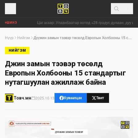
Цаг агаар: Улаанбаатар хотод +28 градус дулаан, дуу цах
ШИНЭ
Нүүр
Нийгэм
Дүүжин замын тээвэр төсөлд Европын Холбооны 15 стандартыг нутагшуулан ажиллаж байна
НИЙГЭМ
Дүүжин замын тээвэр төсөлд
Европын Холбооны 15 стандартыг
нутагшуулан ажиллаж байна
2025.10.13
Товч.мн
Хуваалцах
Твит