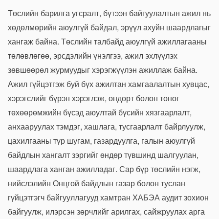
Төслийн барилга угсралт, бүтээн байгуулалтын ажил нь
хөдөлмөрийн аюулгүй байдал, эрүүл ахуйн шаардлагыг
хангаж байна. Төслийн талбайд аюулгүй ажиллагааны
төлөвлөгөө, эрсдэлийн үнэлгээ, ажил эхлүүлэх
зөвшөөрөл журмуудыг хэрэгжүүлэн ажиллаж байна.
Ажил гүйцэтгэж буй бүх ажилтан хамгаалалтын хувцас,
хэрэгслийг бүрэн хэрэглэж, өндөрт болон тоног
төхөөрөмжийн бүсэд аюултай бүсийн хязгаарлалт,
анхааруулах тэмдэг, хашлага, тусгаарлалт байрлуулж,
цахилгааны түр шугам, газардуулга, галын аюулгүй
байдлын хангалт зэргийг өндөр түвшинд шалгуулан,
шаардлага ханган ажилладаг. Сар бүр төслийн нэгж,
нийслэлийн Онцгой байдлын газар болон туслан
гүйцэтгэгч байгууллагууд хамтран ХАБЭА аудит зохион
байгуулж, илэрсэн зөрчлийг арилгах, сайжруулах арга