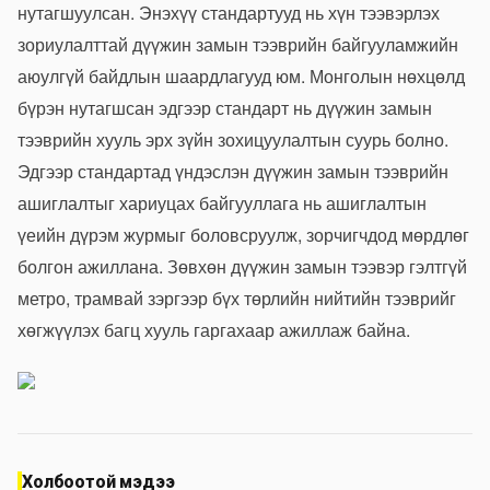
нутагшуулсан. Энэхүү стандартууд нь хүн тээвэрлэх
зориулалттай дүүжин замын тээврийн байгууламжийн
аюулгүй байдлын шаардлагууд юм. Монголын нөхцөлд
бүрэн нутагшсан эдгээр стандарт нь дүүжин замын
тээврийн хууль эрх зүйн зохицуулалтын суурь болно.
Эдгээр стандартад үндэслэн дүүжин замын тээврийн
ашиглалтыг хариуцах байгууллага нь ашиглалтын
үеийн дүрэм журмыг боловсруулж, зорчигчдод мөрдлөг
болгон ажиллана. Зөвхөн дүүжин замын тээвэр гэлтгүй
метро, трамвай зэргээр бүх төрлийн нийтийн тээврийг
хөгжүүлэх багц хууль гаргахаар ажиллаж байна.
Холбоотой мэдээ