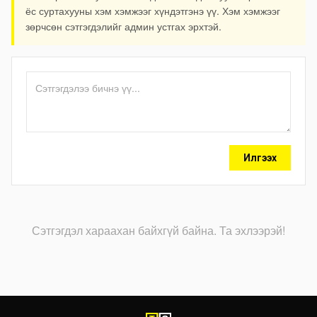
ёс суртахууны хэм хэмжээг хүндэтгэнэ үү. Хэм хэмжээг
зөрчсөн сэтгэгдэлийг админ устгах эрхтэй.
Илгээх
Сэтгэгдэл хараахан байхгүй байна. Та эхлээрэй!