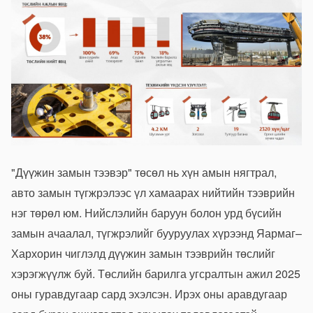
"Дүүжин замын тээвэр" төсөл нь хүн амын нягтрал,
авто замын түгжрэлээс үл хамаарах нийтийн тээврийн
нэг төрөл юм. Нийслэлийн баруун болон урд бүсийн
замын ачаалал, түгжрэлийг бууруулах хүрээнд Яармаг–
Хархорин чиглэлд дүүжин замын тээврийн төслийг
хэрэгжүүлж буй. Төслийн барилга угсралтын ажил 2025
оны гуравдугаар сард эхэлсэн. Ирэх оны аравдугаар