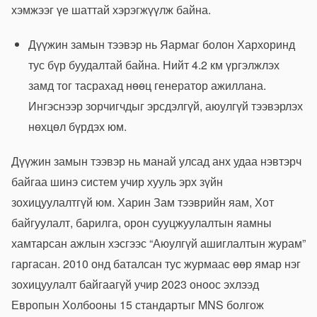
хэмжээг үе шаттай хэрэгжүүлж байна.
Дүүжин замын тээвэр нь Яармаг болон Хархоринд
тус бүр буудалтай байна. Нийт 4.2 км үргэлжлэх
замд тог тасрахад нөөц генератор ажиллана.
Ингэснээр зорчигчдыг эрсдэлгүй, аюулгүй тээвэрлэх
нөхцөл бүрдэх юм.
Дүүжин замын тээвэр нь манай улсад анх удаа нэвтэрч
байгаа шинэ систем учир хууль эрх зүйн
зохицуулалтгүй юм. Харин Зам тээврийн яам, Хот
байгуулалт, барилга, орон сууцжуулалтын яамны
хамтарсан ажлын хэсгээс “Аюулгүй ашиглалтын журам”
гаргасан. 2010 онд баталсан тус журмаас өөр ямар нэг
зохицуулалт байгаагүй учир 2023 оноос эхлээд
Европын Холбооны 15 стандартыг MNS болгож