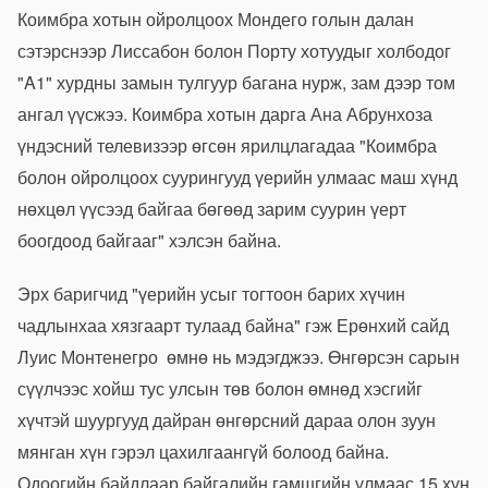
Коимбра хотын ойролцоох Мондего голын далан
сэтэрснээр Лиссабон болон Порту хотуудыг холбодог
"A1" хурдны замын тулгуур багана нурж, зам дээр том
ангал үүсжээ. Коимбра хотын дарга Ана Абрунхоза
үндэсний телевизээр өгсөн ярилцлагадаа "Коимбра
болон ойролцоох суурингууд үерийн улмаас маш хүнд
нөхцөл үүсээд байгаа бөгөөд зарим суурин үерт
боогдоод байгааг" хэлсэн байна.
Эрх баригчид "үерийн усыг тогтоон барих хүчин
чадлынхаа хязгаарт тулаад байна" гэж Ерөнхий сайд
Луис Монтенегро өмнө нь мэдэгджээ. Өнгөрсэн сарын
сүүлчээс хойш тус улсын төв болон өмнөд хэсгийг
хүчтэй шуургууд дайран өнгөрсний дараа олон зуун
мянган хүн гэрэл цахилгаангүй болоод байна.
Одоогийн байдлаар байгалийн гамшгийн улмаас 15 хүн