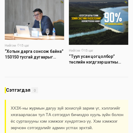
компаниуд аюулын дохио
өгч байна
Нийгэм
·
15 цаг
Нийгэм
·
15 цаг
“Хотын дарга сонсож байна”
“Туул усан цогцолбор”
150150 тусгай дугаарыг
төслийн нэгдүгээр шатны
наймдугаар сарын 14-нөөс
ТЭЗҮ-ийг боловсруулах
ажиллуулж эхэлнэ
ажил 90 хувийн гүйцэтгэлтэй
байна
Сэтгэгдэл
0
ХХЗХ-ны журмын дагуу зүй зохисгүй зарим үг, хэллэгийг
хязгаарласан тул ТА сэтгэгдэл бичихдээ хууль зүйн болон
ёс суртахууны хэм хэмжээг хүндэтгэнэ үү. Хэм хэмжээг
зөрчсөн сэтгэгдэлийг админ устгах эрхтэй.