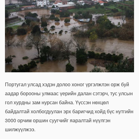
Португал улсад хэдэн долоо хоног үргэлжлэн орж буй
аадар борооны улмаас үерийн далан сэтэрч, тус улсын
гол хурдны зам нурсан байна. Үүссэн нөхцөл
байдалтай холбогдуулан эрх баригчид хойд бүс нутгийн
3000 орчим оршин суугчийг яаралтай нүүлгэн
шилжүүлжээ.