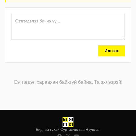
Илгээх
Сэтгэгдэл хараахан байхгүй байна. Та эхлээрэй!
Бидний тухай
·
Сурталчилгаа
·
Нууцлал