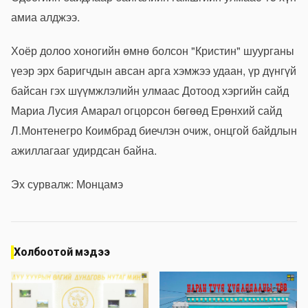
амиа алджээ.
Хоёр долоо хоногийн өмнө болсон "Кристин" шуурганы
үеэр эрх баригчдын авсан арга хэмжээ удаан, үр дүнгүй
байсан гэх шүүмжлэлийн улмаас Дотоод хэргийн сайд
Мариа Лусия Амарал огцорсон бөгөөд Ерөнхий сайд
Л.Монтенегро Коимбрад биечлэн очиж, онцгой байдлын
ажиллагааг удирдсан байна.
Эх сурвалж: Монцамэ
Холбоотой мэдээ