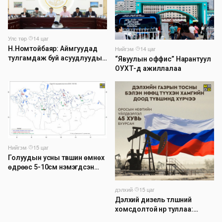
Улс төр
·
14 цаг
Н.Номтойбаяр: Аймгуудад
Нийгэм
·
14 цаг
тулгамдаж буй асуудлуудыг
“Явуулын оффис” Нарантуул
долоо хоног бүр Засгийн
ОУХТ-д ажиллалаа
газрын хуралдаанд
танилцуулж, шийдвэрлүүлнэ
Нийгэм
·
15 цаг
Голуудын усны түвшин өмнөх
өдрөөс 5-10см нэмэгдсэн
байна
дэлхий
·
15 цаг
Дэлхий дизель түлшний
хомсдолтой нүүр туллаа:
Томоохон газрын тосны