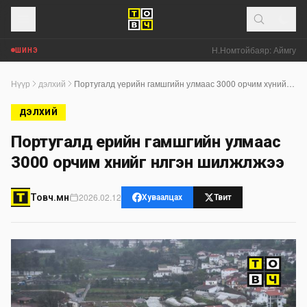
Н.Номтойбаяр: Аймгуудад
ШИНЭ
Нүүр
дэлхий
Португалд үерийн гамшгийн улмаас 3000 орчим хүнийг нүүлгэн шилжүүлжээ
ДЭЛХИЙ
Португалд үерийн гамшгийн улмаас
3000 орчим хүнийг нүүлгэн шилжүүлжээ
2026.02.12
Товч.мн
Хуваалцах
Твит