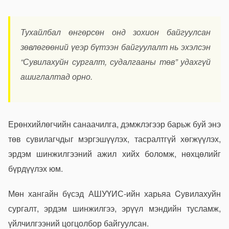
Тухайлбал өнгөрсөн онд зохион байгуулсан
зөвлөгөөний үеэр бүтээн байгуулалт нь эхэлсэн
“Сувилахуйн сургалт, судалгааны төв” удахгүй
ашиглалтад орно.
Ерөнхийлөгчийн санаачилга, дэмжлэгээр барьж буй энэ
төв сувилагчдыг мэргэшүүлэх, тасралтгүй хөгжүүлэх,
эрдэм шинжилгээний ажил хийх боломж, нөхцөлийг
бүрдүүлэх юм.
Мөн хангайн бүсэд АШУҮИС-ийн харьяа Cувилахуйн
сургалт, эрдэм шинжилгээ, эрүүл мэндийн тусламж,
үйлчилгээний цогцолбор байгуулсан.