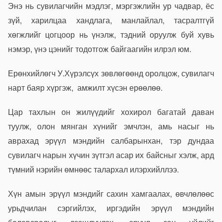
Энэ нь сувилагчийн мэдлэг, мэргэжлийн ур чадвар, ёс
зүй, харилцаа хандлага, манлайлал, тасралтгүй
хөгжлийг цогцоор нь үнэлж, тэдний оруулж буй хувь
нэмэр, үнэ цэнийг тодотгож байгаагийн илрэл юм.
Ерөнхийлөгч У.Хүрэлсүх зөвлөгөөнд оролцож, сувилагч
нарт баяр хүргэж, амжилт хүсэн ерөөлөө.
Цар тахлын он жилүүдийг хохирол багатай даван
туулж, олон мянган хүнийг эмчлэн, амь насыг нь
аврахад эрүүл мэндийн салбарынхан, тэр дундаа
сувилагч нарын хүчин зүтгэл асар их байсныг хэлж, ард
түмний нэрийн өмнөөс талархал илэрхийллээ.
Хүн амын эрүүл мэндийг сахин хамгаалах, өвчлөлөөс
урьдчилан сэргийлэх, иргэдийн эрүүл мэндийн