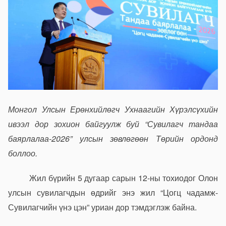
Монгол Улсын Ерөнхийлөгч Ухнаагийн Хүрэлсүхийн
ивээл дор зохион байгуулж буй “Сувилагч тандаа
баярлалаа-2026” улсын зөвлөгөөн Төрийн ордонд
боллоо.
Жил бүрийн 5 дугаар сарын 12-ны тохиодог Олон
улсын сувилагчдын өдрийг энэ жил “Цогц чадамж-
Сувилагчийн үнэ цэн” уриан дор тэмдэглэж байна.