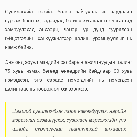
Сувилагчийг төрийн болон байгууллагын зардлаар
сургаж бэлтгэх, гадаадад богино хугацааны сургалтад
хамруулахад анхаарч, чанар, үр дүнд суурилсан
гүйцэтгэлийн санхүүжилтээр цалин, урамшууллыг нь
нэмж байна.
Энэ онд эрүүл мэндийн салбарын ажилтнуудын цалинг
75 хувь нэмэх бөгөөд өнөөдрийн байдлаар 30 хувь
нэмэгдсэн, энэ сараас нэмэгдлийг нь нэмэгдсэн
цалингаас нь тооцож олгож эхэлжээ.
Цаашид сувилагчдын тоог нэмэгдүүлэх, нарийн
мэргэшил эзэмшүүлэх, сувилагч мэргэжлийн үнэ
цэнийг сурталчлан таниулахад анхаарах