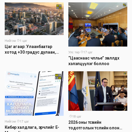
байна
Нийгэм
·
1 цаг
Цаг агаар: Улаанбаатар
Улс төр
·
17 цаг
хотод +30 градус дулаан,
үүлшинэ
“Цааснаас чөлөөлье” зөвлөлдөх
хэлэлцүүлэг боллоо
·
18 цаг
Нийгэм
·
17 цаг
2026 оны төсвийн
Кибер халдлага, зөрчлийг E-
тодотголын төслийн олон