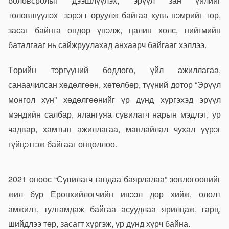
боловсролыг дээшлүүлэх, эрүүл зан үйлийг
төлөвшүүлэх зэрэгт оруулж байгаа хувь нэмрийг төр,
засаг байнга өндөр үнэлж, цалин хөлс, нийгмийн
баталгааг нь сайжруулахад анхаарч байгааг хэллээ.
Төрийн тэргүүний бодлого, үйл ажиллагаа,
санаачилсан хөдөлгөөн, хөтөлбөр, түүний дотор “Эрүүл
монгол хүн” хөдөлгөөнийг үр дүнд хүргэхэд эрүүл
мэндийн салбар, ялангуяа сувилагч нарын мэдлэг, ур
чадвар, хамтын ажиллагаа, манлайлал чухал үүрэг
гүйцэтгэж байгааг онцоллоо.
2021 оноос “Сувилагч тандаа баярлалаа” зөвлөгөөнийг
жил бүр Ерөнхийлөгчийн ивээл дор хийж, ололт
амжилт, тулгамдаж байгаа асуудлаа ярилцаж, гарц,
шийдлээ төр, засагт хүргэж, үр дүнд хүрч байна.