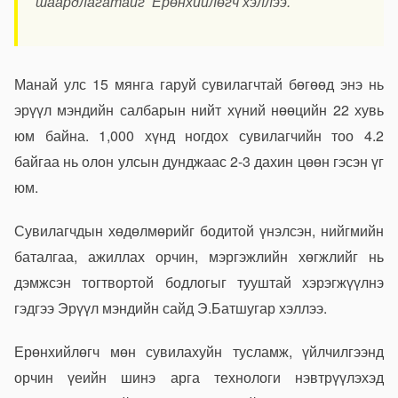
шаардлагатайг Ерөнхийлөгч хэллээ.
Манай улс 15 мянга гаруй сувилагчтай бөгөөд энэ нь
эрүүл мэндийн салбарын нийт хүний нөөцийн 22 хувь
юм байна. 1,000 хүнд ногдох сувилагчийн тоо 4.2
байгаа нь олон улсын дунджаас 2-3 дахин цөөн гэсэн үг
юм.
Сувилагчдын хөдөлмөрийг бодитой үнэлсэн, нийгмийн
баталгаа, ажиллах орчин, мэргэжлийн хөгжлийг нь
дэмжсэн тогтвортой бодлогыг тууштай хэрэгжүүлнэ
гэдгээ Эрүүл мэндийн сайд Э.Батшугар хэллээ.
Ерөнхийлөгч мөн сувилахуйн тусламж, үйлчилгээнд
орчин үеийн шинэ арга технологи нэвтрүүлэхэд