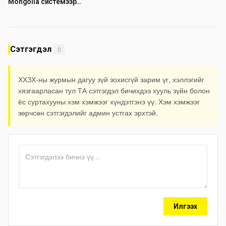
Mongolia системээр
нийтийн хэлэлцүүлэг боллоо
дамжуулан мэдээлэх
боломжтой боллоо
Сэтгэгдэл
0
ХХЗХ-ны журмын дагуу зүй зохисгүй зарим үг, хэллэгийг
хязгаарласан тул ТА сэтгэгдэл бичихдээ хууль зүйн болон
ёс суртахууны хэм хэмжээг хүндэтгэнэ үү. Хэм хэмжээг
зөрчсөн сэтгэгдэлийг админ устгах эрхтэй.
Илгээх