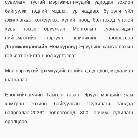
сувилагч, тусгай мэргэжилтнүүдийг удирдан зохион
байгуулж, тэдний мэдлэг, ур чадвар, бүтээлч үйл
ажиллагааг хөгжүүлэх, хүний нөөц бэлтгэхэд үнэтэй
хувь нэмэр оруулсан Монголын сувилагчдын
нийгэмлэгийн тэргүүн, клиникийн профессор
Доржжанцан
гийн Нямсүрэнд
Эрүүлийг хамгаалахын
гавьяат ажилтан цол хүртээлээ.
Мөн нэр бүхий эрхмүүдийг төрийн дээд одон, медалиар
шагналаа.
Ерөнхийлөгчийн Тамгын газар, Эрүүл мэндийн яам
хамтран зохион байгуулсан “Сувилагч тандаа
баярлалаа-2026” зөвлөгөөнд 800 орчим сувилагч
оролцлоо.