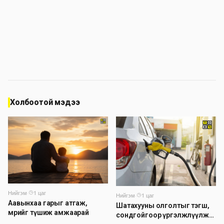
Холбоотой мэдээ
Нийгэм
·
1 цаг
Нийгэм
·
1 цаг
Аавынхаа гарыг атгаж,
Шатахууны олголтыг тэгш,
мөрийг түшиж амжаарай
сондгойгоор үргэлжлүүлж