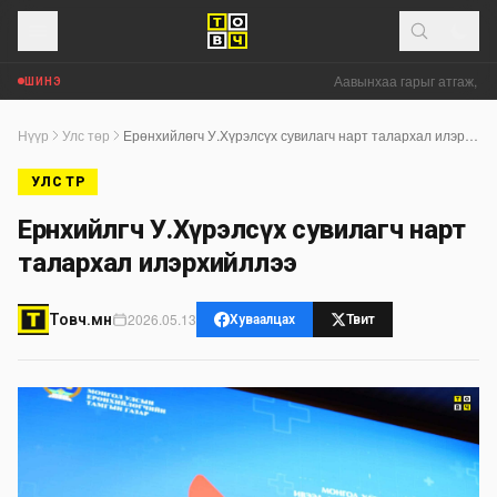
Аавынхаа гарыг атгаж, мө
ШИНЭ
Нүүр
Улс төр
Ерөнхийлөгч У.Хүрэлсүх сувилагч нарт талархал илэрхийллээ
УЛС ТӨР
Ерөнхийлөгч У.Хүрэлсүх сувилагч нарт
талархал илэрхийллээ
2026.05.13
Товч.мн
Хуваалцах
Твит