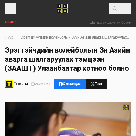
Шатахуун дамлан борлуулж 
ШИНЭ
Нүүр
Эрэгтэйчүүдийн волейболын Зүүн Азийн аварга шалгаруулах тэмцээн (ЗААШТ) Улаанбаатар хотноо болно
Эрэгтэйчүүдийн волейболын Зүүн Азийн
аварга шалгаруулах тэмцээн
(ЗААШТ) Улаанбаатар хотноо болно
2026.06.03
Товч.мн
Хуваалцах
Твит