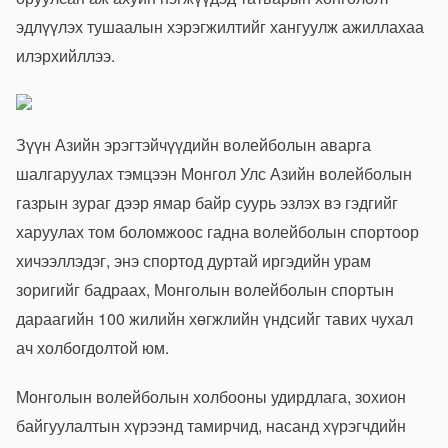
эдлүүлэх тушаалын
хэрэгжилтийг хангуулж ажиллахаа
илэрхийллээ.
Зүүн Азийн эрэгтэйчүүдийн волейболын аварга
шалгаруулах тэмцээн Монгол Улс Азийн волейболын
газрын зураг дээр ямар байр суурь эзлэх вэ гэдгийг
харуулах том боломжоос гадна волейболын спортоор
хичээллэдэг, энэ спортод дуртай иргэдийн урам
зоригийг бадраах, Монголын волейболын спортын
дараагийн 100 жилийн хөгжлийн үндсийг тавих чухал
ач холбогдолтой юм.
Монголын волейболын холбооны удирдлага, зохион
байгуулалтын хүрээнд тамирчид, насанд хүрэгчдийн