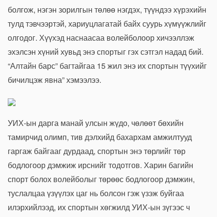
болгож, нэгэн зорилгын төлөө нэгдэх, түүндээ хүрэхийн
тулд тэвчээртэй, хариуцлагатай байх суурь хүмүүжлийг
олгодог. Хүүхэд наснаасаа волейболоор хичээллэж
эхэлсэн хүний хувьд энэ спортыг гэх сэтгэл надад бий.
“Алтайн барс” багтайгаа 15 жил энэ их спортын түүхийг
бичилцэж явна” хэмээлээ.
УИХ-ын дарга манай улсын жүдо, чөлөөт бөхийн
тамирчид олимп, тив дэлхийд бахархам амжилтууд
гаргаж байгааг дурдаад, спортын энэ төрлийг төр
бодлогоор дэмжиж ирснийг тодотгов. Харин багийн
спорт болох волейболыг төрөөс бодлогоор дэмжин,
туслалцаа үзүүлэх цаг нь болсон гэж үзэж буйгаа
илэрхийлээд, их спортын хөгжилд УИХ-ын зүгээс ч