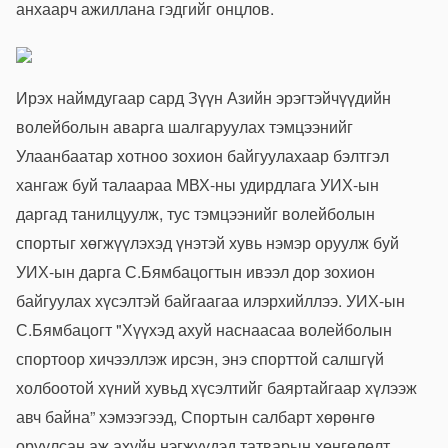
анхаарч ажиллана гэдгийг онцлов.
Ирэх наймдугаар сард Зүүн Азийн эрэгтэйчүүдийн
волейболын аварга шалгаруулах тэмцээнийг
Улаанбаатар хотноо зохион байгуулахаар бэлтгэл
хангаж буй талаараа МВХ-ны удирдлага УИХ-ын
даргад танилцуулж, тус тэмцээнийг волейболын
спортыг хөгжүүлэхэд үнэтэй хувь нэмэр оруулж буй
УИХ-ын дарга С.Бямбацогтын ивээл дор зохион
байгуулах хүсэлтэй байгаагаа илэрхийллээ. УИХ-ын
С.Бямбацогт "Хүүхэд ахуй наснаасаа волейболын
спортоор хичээллэж ирсэн, энэ спорттой салшгүй
холбоотой хүний хувьд хүсэлтийг баяртайгаар хүлээж
авч байна” хэмээгээд,
Спортын салбарт хөрөнгө
оруулсан аж ахуйн нэгжүүдэд татварын хөнгөлөлт