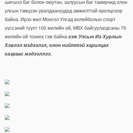
шигшээ баг болон оюутан, залуусын баг тамирчид олон
улсын тэмцээн уралдаануудад амжилттай оролцсоор
байна. Ирэх жил Монгол Улсад волейболын спорт
үүссэний түүхт 100 жилийн ой, МВХ байгуулагдсаны 70
жилийн ой тохиох гэж байна
гэж Улсын Их Хурлын
Хэвлэл мэдээлэл, олон нийттэй харилцах
газраас мэдээллээ.