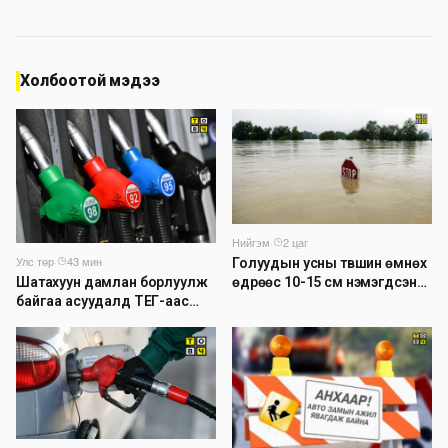
Холбоотой мэдээ
Нийгэм
·
2 цаг
Улс төр
·
43 мин
Голуудын усны түвшин өмнөх
Шатахуун дамлан борлуулж
өдрөөс 10-15 см нэмэгдсэн
байгаа асуудалд ТЕГ-аас
байна
холбогдох мэдээллийн дагуу
шалгалтын ажиллагааг
эрчимжүүлж байна