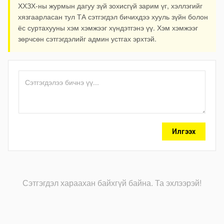
ХХЗХ-ны журмын дагуу зүй зохисгүй зарим үг, хэллэгийг
хязгаарласан тул ТА сэтгэгдэл бичихдээ хууль зүйн болон
ёс суртахууны хэм хэмжээг хүндэтгэнэ үү. Хэм хэмжээг
зөрчсөн сэтгэгдэлийг админ устгах эрхтэй.
Илгээх
Сэтгэгдэл хараахан байхгүй байна. Та эхлээрэй!