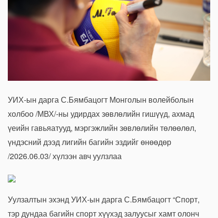
УИХ-ын дарга С.Бямбацогт Монголын волейболын
холбоо /МВХ/-ны удирдах зөвлөлийн гишүүд, ахмад
үеийн гавьяатууд, мэргэжлийн зөвлөлийн төлөөлөл,
үндэсний дээд лигийн багийн эздийг өнөөдөр
/2026.06.03/ хүлээн авч уулзлаа
Уулзалтын эхэнд УИХ-ын дарга С.Бямбацогт “Спорт,
тэр дундаа багийн спорт хүүхэд залуусыг хамт олонч