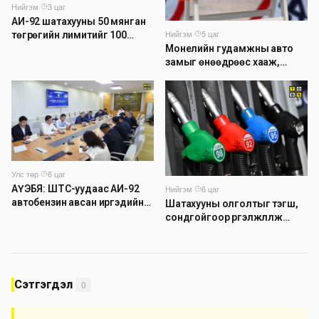
Нийгэм
·
3 цаг
АИ-92 шатахууны 50 мянган
Нийгэм
·
5 цаг
төгрөгийн лимитийг 100
мянга болгон нэмэгдүүлэхээр
Монелийн гудамжны авто
ажиллаж байна
замыг өнөөдрөөс хааж,
засварлана
Улс төр
·
6 цаг
Нийгэм
·
6 цаг
АҮЭБЯ: ШТС-уудаас АИ-92
автобензин авсан иргэдийн
Шатахууны олголтыг тэгш,
14 хувь буюу 7000 гаруй нь
сондгойгоор үргэлжлүүлж
тухайн өдрөө дахин
байна
оочирлосон байна
Сэтгэгдэл
0