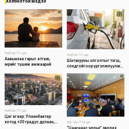
Холбоотой мэдээ
Нийгэм
·
1 цаг
Нийгэм
·
1 цаг
Аавынхаа гарыг атгаж,
Шатахууны олголтыг тэгш,
мөрийг түшиж амжаарай
сондгойгоор үргэлжлүүлж
байна
Нийгэм
·
1 цаг
Цаг агаар: Улаанбаатар
Улс төр
·
16 цаг
хотод +30 градус дулаан,
үүлшинэ
“Цааснаас чөлөөлье” зөвлөлдөх