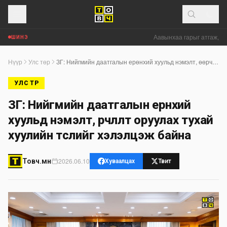
Аавынхаа гарыг атгаж, м
ШИНЭ
Нүүр
Улс төр
ЗГ: Нийгмийн даатгалын ерөнхий хуульд нэмэлт, өөрчлөлт оруулах тухай хуулийн төслийг хэлэлцэж байна
УЛС ТӨР
ЗГ: Нийгмийн даатгалын ерөнхий
хуульд нэмэлт, өөрчлөлт оруулах тухай
хуулийн төслийг хэлэлцэж байна
2026.06.10
Товч.мн
Хуваалцах
Твит