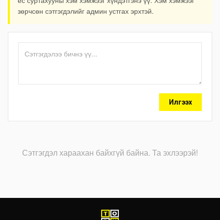
зөрчсөн сэтгэгдэлийг админ устгах эрхтэй.
Илгээх
Сэтгэгдэл хараахан байхгүй байна. Та эхлээрэй!