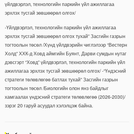
үйлдвэрлэл, технологийн паркийн үйл ажиллагаа
эрхлэх тусгай зөвшөөрөл олгох/
-Үйлдвэрлэл, технологийн паркийн үйл ажиллагаа
эрхлэх тусгай зөвшөөрөл олгох тухай” Засгийн газрын
тогтоолын төсөл /Хүнд үйлдвэрийн чиглэлээр “Вестерн
Холд” ХХК-д Ховд аймгийн Буянт, Дарви сумдын нутаг
дэвсгэрт “Ховд” үйлдвэрлэл, технологийн паркийн үйл
ажиллагаа эрхлэх тусгай зөвшөөрөл олгох/ -“Үндэсний
стратеги төлөвлөгөө батлах тухай” Засгийн газрын
тогтоолын төсөл /Биологийн олон янз байдлыг
хамгаалах үндэсний стратеги төлөвлөгөө (2026-2030)/
зэрэг 20 гаруй асуудал хэлэлцэж байна.