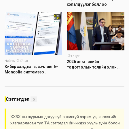
хэлэлцүүлэг боллоо
·
17 цаг
Нийгэм
·
17 цаг
2026 оны төсвийн
Кибер халдлага, зөрчлийг E-
тодотголын төслийн олон
Mongolia системээр
нийтийн хэлэлцүүлэг боллоо
дамжуулан мэдээлэх
боломжтой боллоо
Сэтгэгдэл
0
ХХЗХ-ны журмын дагуу зүй зохисгүй зарим үг, хэллэгийг
хязгаарласан тул ТА сэтгэгдэл бичихдээ хууль зүйн болон
ёс суртахууны хэм хэмжээг хүндэтгэнэ үү. Хэм хэмжээг