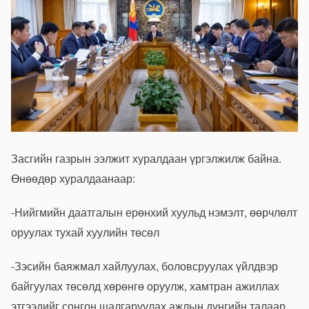
Засгийн газрын ээлжит хуралдаан үргэлжилж байна.
Өнөөдөр хуралдаанаар:
-Нийгмийн даатгалын ерөнхий хуульд нэмэлт, өөрчлөлт
оруулах тухай хуулийн төсөл
-Зэсийн баяжмал хайлуулах, боловсруулах үйлдвэр
байгуулах төсөлд хөрөнгө оруулж, хамтран ажиллах
этгээдийг сонгон шалгаруулах ажлын дүнгийн талаар