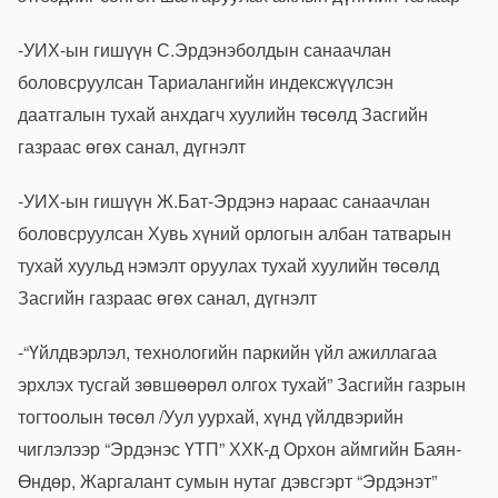
-УИХ-ын гишүүн С.Эрдэнэболдын санаачлан
боловсруулсан Тариалангийн индексжүүлсэн
даатгалын тухай анхдагч хуулийн төсөлд Засгийн
газраас өгөх санал, дүгнэлт
-УИХ-ын гишүүн Ж.Бат-Эрдэнэ нараас санаачлан
боловсруулсан Хувь хүний орлогын албан татварын
тухай хуульд нэмэлт оруулах тухай хуулийн төсөлд
Засгийн газраас өгөх санал, дүгнэлт
-“Үйлдвэрлэл, технологийн паркийн үйл ажиллагаа
эрхлэх тусгай зөвшөөрөл олгох тухай” Засгийн газрын
тогтоолын төсөл /Уул уурхай, хүнд үйлдвэрийн
чиглэлээр “Эрдэнэс ҮТП” ХХК-д Орхон аймгийн Баян-
Өндөр, Жаргалант сумын нутаг дэвсгэрт “Эрдэнэт”