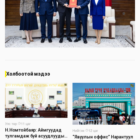
Холбоотой мэдээ
Улс төр
·
11 цаг
Н.Номтойбаяр: Аймгуудад
Нийгэм
·
12 цаг
тулгамдаж буй асуудлуудыг
“Явуулын оффис” Нарантуул