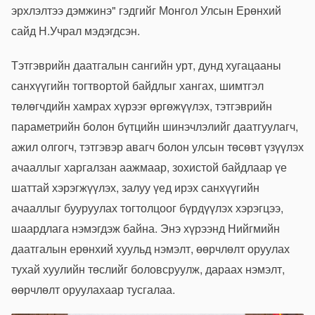
эрхлэлтээ дэмжинэ" гэдгийг Монгол Улсын
Ерөнхий
сайд Н.Учрал мэдэгдсэн
.
Тэтгэврийн даатгалын сангийн урт, дунд хугацааны
санхүүгийн тогтвортой байдлыг хангах, шимтгэл
төлөгчдийн хамрах хүрээг өргөжүүлэх, тэтгэврийн
параметрийн болон бүтцийн шинэчлэлийг даатгуулагч,
ажил олгогч, тэтгэвэр авагч болон улсын төсөвт үзүүлэх
ачааллыг харгалзан аажмаар, зохистой байдлаар үе
шаттай хэрэгжүүлэх, залуу үед ирэх санхүүгийн
ачааллыг бууруулах тогтолцоог бүрдүүлэх хэрэгцээ,
шаардлага нэмэгдэж байна. Энэ хүрээнд Нийгмийн
даатгалын ерөнхий хуульд нэмэлт, өөрчлөлт оруулах
тухай хуулийн төслийг боловсруулж, дараах нэмэлт,
өөрчлөлт оруулахаар тусгалаа.