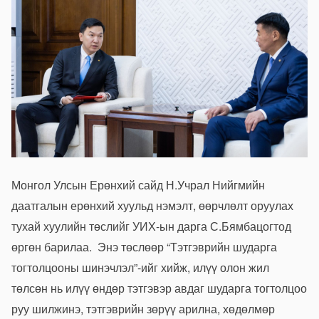
Монгол Улсын Ерөнхий сайд Н.Учрал Нийгмийн
даатгалын ерөнхий хуульд нэмэлт, өөрчлөлт оруулах
тухай хуулийн төслийг УИХ-ын дарга С.Бямбацогтод
өргөн барилаа. Энэ төслөөр “Тэтгэврийн шударга
тогтолцооны шинэчлэл”-ийг хийж, илүү олон жил
төлсөн нь илүү өндөр тэтгэвэр авдаг шударга тогтолцоо
руу шилжинэ, тэтгэврийн зөрүү арилна, хөдөлмөр