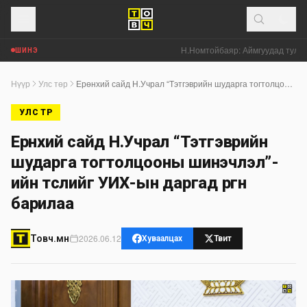
Н.Номтойбаяр: Аймгуудад тулгамд
ШИНЭ
Нүүр
Улс төр
Ерөнхий сайд Н.Учрал “Тэтгэврийн шударга тогтолцооны шинэчлэл”-ийн төслийг УИХ-ын даргад өргөн барилаа
УЛС ТӨР
Ерөнхий сайд Н.Учрал “Тэтгэврийн
шударга тогтолцооны шинэчлэл”-
ийн төслийг УИХ-ын даргад өргөн
барилаа
2026.06.12
Товч.мн
Хуваалцах
Твит