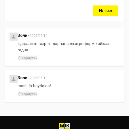
Илгээх
2026/06/14
Зочин
Цагдаагын газрын даргыг сольж реформ хийхээс
гадна
Хариулах
2026/06/12
Зочин
mash ih bayrlalaa!
Хариулах