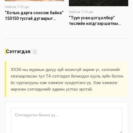
Нийгэм
·
12 цаг
Нийгэм
·
13 цаг
“Хотын дарга сонсож байна”
“Туул усан цогцолбор”
150150 тусгай дугаарыг
төслийн нэгдүгээр шатны
наймдугаар сарын 14-нөөс
ТЭЗҮ-ийг боловсруулах
ажиллуулж эхэлнэ
ажил 90 хувийн гүйцэтгэлтэй
байна
Сэтгэгдэл
2
ХХЗХ-ны журмын дагуу зүй зохисгүй зарим үг, хэллэгийг
хязгаарласан тул ТА сэтгэгдэл бичихдээ хууль зүйн болон
ёс суртахууны хэм хэмжээг хүндэтгэнэ үү. Хэм хэмжээг
зөрчсөн сэтгэгдэлийг админ устгах эрхтэй.