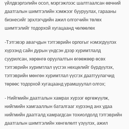
үйлдвэрлэлийн осол, мэргэжлээс шалтгаалсан өвчний
даатгалын шимтгэлийн хэмжээг бууруулах, гарааны
бизнесийг эрхлэгчдийн ажил олгогчийн төлөх
шимтгэлийг тодорхой хугацаанд чөлөөлөх
-Тэтгэвэр авагчдын тэтгэврийн орлогыг нэмэгдүүлэх
хүрээнд сайн дурын үндсэн дээр хуримтлалд
суурилсан, хөрөнгө оруулалтын өгөөжөөр өсөх
тэтгэврийн хуримтлал үүсгэх нөхцөлийг бүрдүүлэх,
тэтгэврийн мөнгөн хуримтлал үүсгэх даатгуулагчид
төрөөс тодорхой хугацаанд урамшуулал олгох;
- Нийгмийн даатгалын хамрах хүрээг өргөжүүлж,
нийгмийн хамгааллын баталгааг хүрээнд анх удаа
нийгмийн даатгалд хамрагдсан тохиолдолд тэтгэврийн
даатгалын шимтгэлийн хөнгөлөлт үзүүлэх, ажил