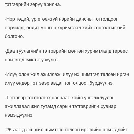
тэтгэврийн зөрүү арилна.
-Нэр төдий, үр өгөөжгүй нэрийн дансны тогтолцоог
өөрчилж, бодит мөнгөн хуримтлал хийх сонголтыг бий
болгоно.
-Даатгуулагчийн тэтгэврийн мөнгөн хуримтлалд төрөөс
нэмэлт дэмжлэг үзүүлнэ.
-Илүү олон жил ажиллаж, илүү их шимтгэл төлсөн иргэн
илүү өндөр тэтгэвэр авдаг тогтолцоог бүрдүүлнэ.
-Тэтгэвэр тогтоолгох наснаас хойш үргэлжлүүлэн
ажиллавал жил тутамд сарын тэтгэврийг 4 хувиар
нэмэгдүүлнэ.
-25-аас дээш жил шимтгэл төлсөн иргэдийн нэмэгдлийг