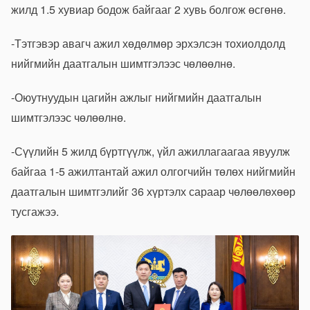
жилд 1.5 хувиар бодож байгааг 2 хувь болгож өсгөнө.
-Тэтгэвэр авагч ажил хөдөлмөр эрхэлсэн тохиолдолд
нийгмийн даатгалын шимтгэлээс чөлөөлнө.
-Оюутнуудын цагийн ажлыг нийгмийн даатгалын
шимтгэлээс чөлөөлнө.
-Сүүлийн 5 жилд бүртгүүлж, үйл ажиллагаагаа явуулж
байгаа 1-5 ажилтантай ажил олгогчийн төлөх нийгмийн
даатгалын шимтгэлийг 36 хүртэлх сараар чөлөөлөхөөр
тусгажээ.