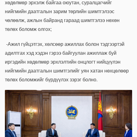
хөдөлмөр эрхэлж байгаа оюутан, суралцагчийг
нийгмийн даатгалын зарим төрлийн шимтгэлээс
чөлөөлж, ажлын байранд гараад шимтгэлээ нөхөн
төлөх боломж олгох;
-Ажил гүйцэтгэх, хөлсөөр ажиллах болон тэдгээртэй
адилтгах хэд хэдэн гэрээ байгуулан ажиллаж буй
иргэдийн хөдөлмөр эрхлэлтийн онцлогт нийцүүлэн
нийгмийн даатгалын шимтгэлийг уян хатан нөхцөлөөр
төлөх боломжийг бүрдүүлэх зэрэг болно.