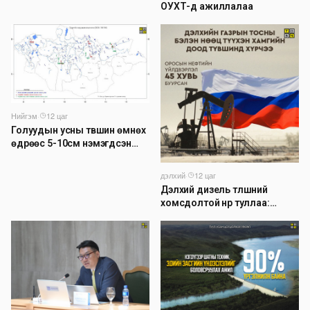
долоо хоног бүр Засгийн
ОУХТ-д ажиллалаа
газрын хуралдаанд
танилцуулж, шийдвэрлүүлнэ
Нийгэм
·
12 цаг
Голуудын усны түвшин өмнөх
өдрөөс 5-10см нэмэгдсэн
байна
дэлхий
·
12 цаг
Дэлхий дизель түлшний
хомсдолтой нүүр туллаа:
Томоохон газрын тосны
компаниуд аюулын дохио
өгч байна