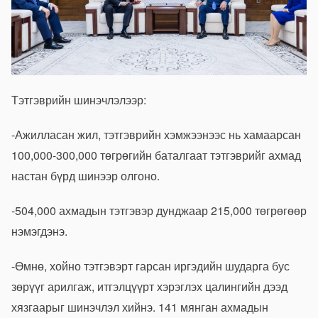
Тэтгэврийн шинэчлэлээр:
-Ажилласан жил, тэтгэврийн хэмжээнээс нь хамаарсан
100,000-300,000 төгрөгийн баталгаат тэтгэврийг ахмад
настан бүрд шинээр олгоно.
-504,000 ахмадын тэтгэвэр дунджаар 215,000 төгрөгөөр
нэмэгдэнэ.
-Өмнө, хойно тэтгэвэрт гарсан иргэдийн шударга бус
зөрүүг арилгаж, итгэлцүүрт хэрэглэх цалингийн дээд
хязгаарыг шинэчлэл хийнэ. 141 мянган ахмадын