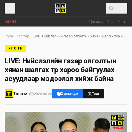
Цаг агаар: Улаанбаатар хо
ШИНЭ
Нүүр
Улс төр
LIVE: Нийслэлийн газар олголтын хянан шалгах түр хороо байгуулах асуудлаар мэдээлэл хийж байна
УЛС ТӨР
LIVE: Нийслэлийн газар олголтын
хянан шалгах түр хороо байгуулах
асуудлаар мэдээлэл хийж байна
2026.06.26
Товч.мн
Хуваалцах
Твит