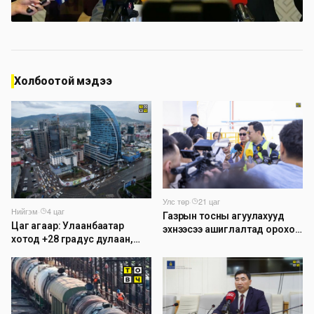
Холбоотой мэдээ
Улс төр
·
21 цаг
Нийгэм
·
4 цаг
Газрын тосны агуулахууд
Цаг агаар: Улаанбаатар
эхнээсээ ашиглалтад ороход
хотод +28 градус дулаан,
бэлэн болжээ
дуу цахилгаантай аадар
бороо орно