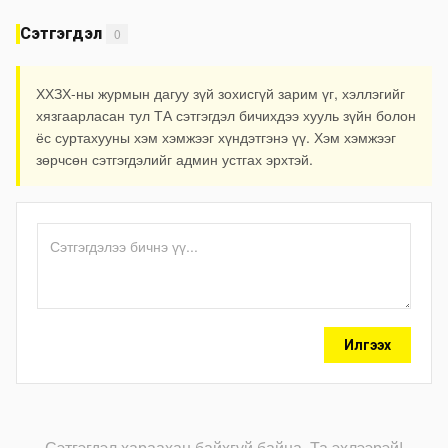
Сэтгэгдэл
0
ХХЗХ-ны журмын дагуу зүй зохисгүй зарим үг, хэллэгийг
хязгаарласан тул ТА сэтгэгдэл бичихдээ хууль зүйн болон
ёс суртахууны хэм хэмжээг хүндэтгэнэ үү. Хэм хэмжээг
зөрчсөн сэтгэгдэлийг админ устгах эрхтэй.
Илгээх
Сэтгэгдэл хараахан байхгүй байна. Та эхлээрэй!