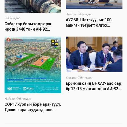
Нийгэм
·
Өчигдөр
·
Өчигдөр
АҮЭБЯ: Шатахууныг 100
Сүхбаатар боомтоор орж
мянган төгрөгт олгох
ирсэн 3448 тонн АИ-92
асуудлыг түр хойшлууллаа
автобензинийг агуулахуудад
буулгах ажлыг зохион
байгуулж байна
Улс төр
·
Өчигдөр
Ерөнхий сайд БНХАУ-аас сар
бүр 12-15 мянган тонн АИ-92
автобензин тогтмол нийлүүлэх
Нийгэм
·
Өчигдөр
хүсэлт тавилаа
COP17 хурлын үеэр Нарантуул,
Дүнжингарав худалдааны
төвийн авто зогсоолыг
хаана