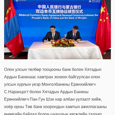
Олон улсын төлбөр тооцооны банк болон Хятадын
Ардын Банкнаас хамтран зохион байгуулсан олон
улсын хурлын үеэр Монголбанкны Ерөнхийлөгч
С.Наранцогт болон Хятадын Ардын Банкны
Ерөнхийлөгч Пан Гун Шэн нар албан уулзалт хийж,
хоёр орны Төв банк хоорондын хамтын ажиллагааны
өнөөгийн байдал болон цаашдын хөгжлийн талаар