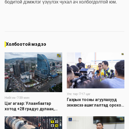
бодитой дэмжлэг үзүүлэх чухал ач холбогдолтой юм.
Холбоотой мэдээ
Улс төр
·
17 цаг
Нийгэм
·
39 мин
Газрын тосны агуулахууд
Цаг агаар: Улаанбаатар
эхнээсээ ашиглалтад ороход
хотод +28 градус дулаан,
бэлэн болжээ
дуу цахилгаантай аадар
бороо орно