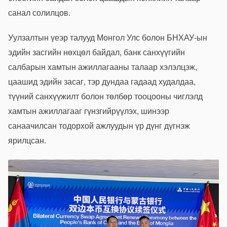
санал солилцов.
Уулзалтын үеэр талууд Монгол Улс болон БНХАУ-ын
эдийн засгийн нөхцөл байдал, банк санхүүгийн
салбарын хамтын ажиллагааны талаар хэлэлцэж,
цаашид эдийн засаг, тэр дундаа гадаад худалдаа,
түүний санхүүжилт болон төлбөр тооцооны чиглэлд
хамтын ажиллагааг гүнзгийрүүлэх, шинээр
санаачилсан тодорхой ажлуудын үр дүнг дүгнэж
ярилцсан.