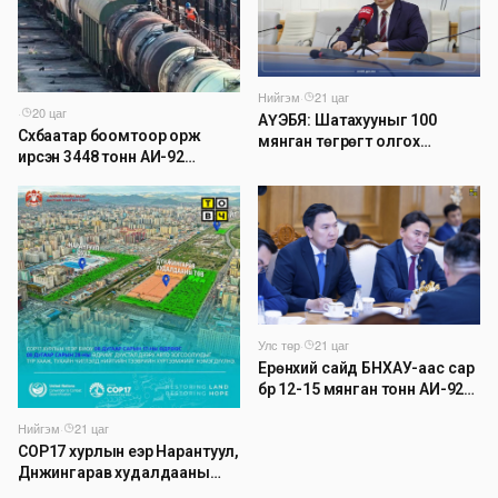
Нийгэм
·
21 цаг
·
20 цаг
АҮЭБЯ: Шатахууныг 100
Сүхбаатар боомтоор орж
мянган төгрөгт олгох
ирсэн 3448 тонн АИ-92
асуудлыг түр хойшлууллаа
автобензинийг агуулахуудад
буулгах ажлыг зохион
байгуулж байна
Улс төр
·
21 цаг
Ерөнхий сайд БНХАУ-аас сар
бүр 12-15 мянган тонн АИ-92
автобензин тогтмол нийлүүлэх
Нийгэм
·
21 цаг
хүсэлт тавилаа
COP17 хурлын үеэр Нарантуул,
Дүнжингарав худалдааны
төвийн авто зогсоолыг