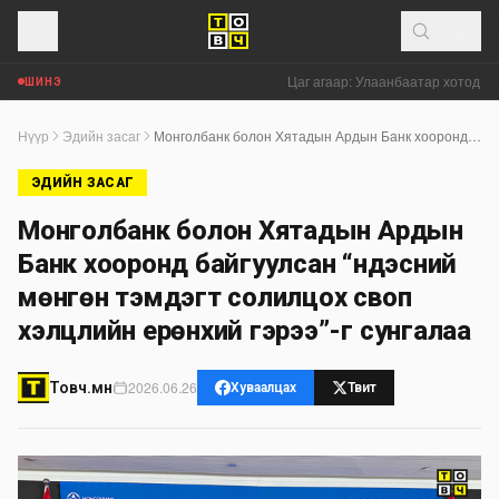
Цаг агаар: Улаанбаатар хотод +28
ШИНЭ
Нүүр
Эдийн засаг
Монголбанк болон Хятадын Ардын Банк хооронд байгуулсан “Үндэсний мөнгөн тэмдэгт солилцох своп хэлцлийн ерөнхий гэрээ”-г сунгалаа
ЭДИЙН ЗАСАГ
Монголбанк болон Хятадын Ардын
Банк хооронд байгуулсан “Үндэсний
мөнгөн тэмдэгт солилцох своп
хэлцлийн ерөнхий гэрээ”-г сунгалаа
2026.06.26
Товч.мн
Хуваалцах
Твит