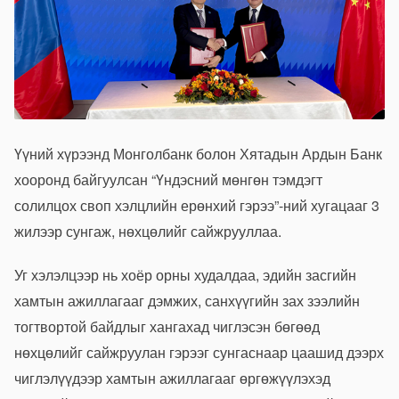
Үүний хүрээнд Монголбанк болон Хятадын Ардын Банк
хооронд байгуулсан “Үндэсний мөнгөн тэмдэгт
солилцох своп хэлцлийн ерөнхий гэрээ”-ний хугацааг 3
жилээр сунгаж, нөхцөлийг сайжрууллаа.
Уг хэлэлцээр нь хоёр орны худалдаа, эдийн засгийн
хамтын ажиллагааг дэмжих, санхүүгийн зах зээлийн
тогтвортой байдлыг хангахад чиглэсэн бөгөөд
нөхцөлийг сайжруулан гэрээг сунгаснаар цаашид дээрх
чиглэлүүдээр хамтын ажиллагааг өргөжүүлэхэд