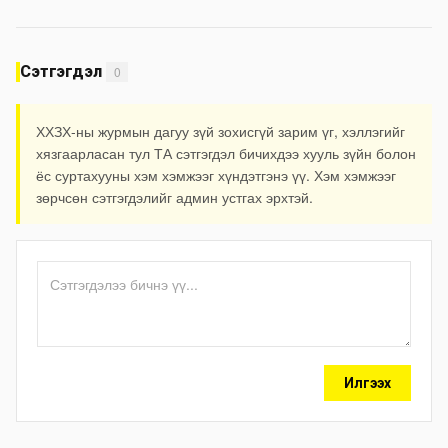
хаана
Сэтгэгдэл
0
ХХЗХ-ны журмын дагуу зүй зохисгүй зарим үг, хэллэгийг
хязгаарласан тул ТА сэтгэгдэл бичихдээ хууль зүйн болон
ёс суртахууны хэм хэмжээг хүндэтгэнэ үү. Хэм хэмжээг
зөрчсөн сэтгэгдэлийг админ устгах эрхтэй.
Илгээх