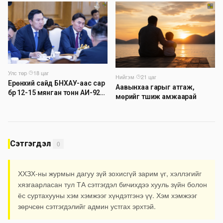
хаана
Улс төр
·
18 цаг
Нийгэм
·
21 цаг
Ерөнхий сайд БНХАУ-аас сар
Аавынхаа гарыг атгаж,
бүр 12-15 мянган тонн АИ-92
мөрийг түшиж амжаарай
автобензин тогтмол нийлүүлэх
хүсэлт тавилаа
Сэтгэгдэл
0
ХХЗХ-ны журмын дагуу зүй зохисгүй зарим үг, хэллэгийг
хязгаарласан тул ТА сэтгэгдэл бичихдээ хууль зүйн болон
ёс суртахууны хэм хэмжээг хүндэтгэнэ үү. Хэм хэмжээг
зөрчсөн сэтгэгдэлийг админ устгах эрхтэй.