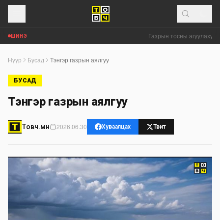
Газрын тосны агуулахууд 
ШИНЭ
Нүүр
Бусад
Тэнгэр газрын аялгуу
БУСАД
Тэнгэр газрын аялгуу
2026.06.30
Товч.мн
Хуваалцах
Твит