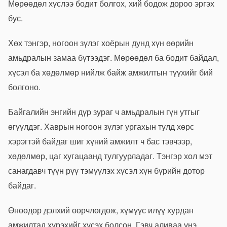
Мөрөөдөл хүслээ бодит болгох, хий бодож дороо эргэх
бус.
Хөх тэнгэр, ногоон зүлэг хоёрын дунд хүн өөрийн
амьдралын замаа бүтээдэг. Мөрөөдөл ба бодит байдал,
хүсэл ба хөдөлмөр нийлж байж амжилтын түүхийг бий
болгоно.
Байгалийн энгийн дүр зураг ч амьдралын гүн утгыг
өгүүлдэг. Хаврын ногоон зүлэг ургахын тулд хөрс
хэрэгтэй байдаг шиг хүний амжилт ч бас тэвчээр,
хөдөлмөр, цаг хугацаанд тулгуурладаг. Тэнгэр хол мэт
санагдавч түүн рүү тэмүүлэх хүсэл хүн бүрийн дотор
байдаг.
Өнөөдөр дэлхий өөрчлөгдөж, хүмүүс илүү хурдан
амжилтад хүрэхийг хүсэх болсон. Гэвч аливаа үнэ