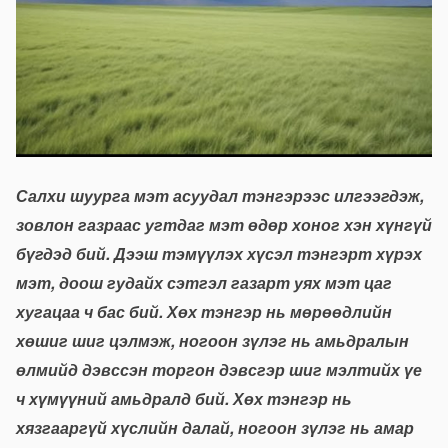
Салхи шуурга мэт асуудал тэнгэрээс илгээгдэж,
зовлон газраас угтдаг мэт өдөр хоног хэн хүнгүй
бүгдэд бий. Дээш тэмүүлэх хүсэл тэнгэрт хүрэх
мэт, доош гудайх сэтгэл газарт уях мэт цаг
хугацаа ч бас бий. Хөх тэнгэр нь мөрөөдлийн
хөшиг шиг цэлмэж, ногоон зүлэг нь амьдралын
өлмийд дэвссэн торгон дэвсгэр шиг мэлтийх үе
ч хүмүүний амьдралд бий. Хөх тэнгэр нь
хязгааргүй хүслийн далай, ногоон зүлэг нь амар