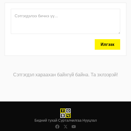
Илгээх
Сэтгэгдэл хараахан байхгүй байна. Та эхлээрэй!
Бидний тухай
·
Сурталчилгаа
·
Нууцлал