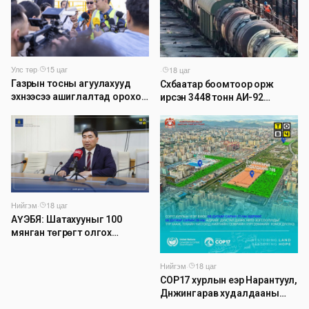
Улс төр
·
15 цаг
·
18 цаг
Газрын тосны агуулахууд
Сүхбаатар боомтоор орж
эхнээсээ ашиглалтад ороход
ирсэн 3448 тонн АИ-92
бэлэн болжээ
автобензинийг агуулахуудад
буулгах ажлыг зохион
байгуулж байна
Нийгэм
·
18 цаг
АҮЭБЯ: Шатахууныг 100
мянган төгрөгт олгох
асуудлыг түр хойшлууллаа
Нийгэм
·
18 цаг
COP17 хурлын үеэр Нарантуул,
Дүнжингарав худалдааны
төвийн авто зогсоолыг