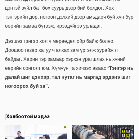
цэнтэй зүйл бат бөх суурь дээр бий болдог. Хөх
тэнгэрийн дор, ногоон дэлхий дээр амьдарч буй хүн бүр
өөрийн замаа бүтээж, ирээдүйгээ урладаг.
Дээшээ тэнгэр хол ч мөрөөдөл ойр байж болно.
Доошоо газар хатуу ч алхах зам үргэлж зурайж л
байдаг. Харин тэр замаар хэрхэн урагшлах нь хүний
өөрийн сонголт юм. Хүмүүн та хичээх аваас “
Тэнгэр нь
далай шиг цэнхэр, тал нутаг нь маргад эрдэнэ шиг
ногоорох буй за”.
Холбоотой мэдээ