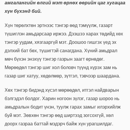
амгалангийн өлгий мэт өрнөх өөрийн цаг хугацаа
хүн бүхэнд бий.
Хүн төрөлхтөн эртнээс тэнгэр өөд тэмүүлж, газарт
түшиглэн амьдарсаар иржээ. Дээшээ харах төдийд хөх
тэнгэр уудам, хязгааргүй мэт. Доошоо гишгэх үед эх
дэлхий бат бөх, түшигтэй санагдана. Хүний амьдрал
мөч бүхэн энэхүү тэнгэр газрын заагт өрнөдөг.
Мөрөөдөл тэнгэр шиг хол боловч түүнд хүрэх зам нь
газар шиг хатуу, хөдөлмөр, зүтгэл, тэвчээр шаардана.
Хөх тэнгэр бидэнд хүсэл мөрөөдөл, итгэл найдварын
бэлгэдэл болдог. Харин ногоон зүлэг, газар шороо нь
амьдралын бодит үнэн, туулж гарах замыг илэрхийлж
буй мэт. Зөвхөн тэнгэр өөд ширтээд зогсохгүй, хөл
доорх газраа баттай мэдэрч байж хүн урагшилдаг.