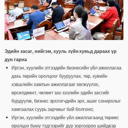
Эдийн засаг, нийгэм, хууль зүйн хувьд дараах үр
дүн гарна
Иргэн, хуулийн этгээдийн бизнесийн үйл ажиллагаа
дахь төрийн оролцоог бууруулах, төр, хувийн
хэвшлийн хамтын ажиллагааг хөгжүүлэх,
өрсөлдөөнт, чөлөөт зах зээлийн эдийн засгийг
бүрдүүлж, бизнес эрхлэгчдийн эрх, ашиг сонирхлыг
хамгаалах суурь зарчмыг бий болгоно;
Иргэн, хуулийн этгээдийн үйл ажиллагаанд төрөөс
оролцох буюу тэдгээрийг дур зоргоороо шийдвэр