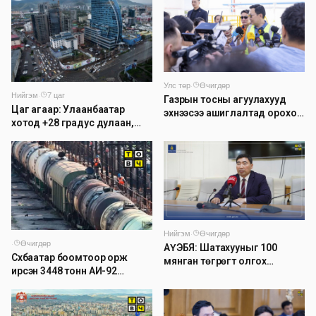
Улс төр
·
Өчигдөр
Нийгэм
·
7 цаг
Газрын тосны агуулахууд
Цаг агаар: Улаанбаатар
эхнээсээ ашиглалтад ороход
хотод +28 градус дулаан,
бэлэн болжээ
дуу цахилгаантай аадар
бороо орно
Нийгэм
·
Өчигдөр
·
Өчигдөр
АҮЭБЯ: Шатахууныг 100
Сүхбаатар боомтоор орж
мянган төгрөгт олгох
ирсэн 3448 тонн АИ-92
асуудлыг түр хойшлууллаа
автобензинийг агуулахуудад
буулгах ажлыг зохион
байгуулж байна