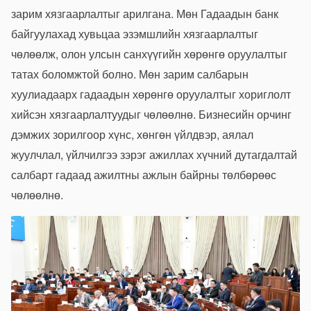
зарим хязгаарлалтыг арилгана. Мөн Гадаадын банк
байгуулахад хувьцаа эзэмшлийн хязгаарлалтыг
чөлөөлж, олон улсын санхүүгийн хөрөнгө оруулалтыг
татах боломжтой болно. Мөн зарим салбарын
хуулиадаарх гадаадын хөрөнгө оруулалтыг хориглолт
хийсэн хязгаарлалтуудыг чөлөөлнө. Бизнесийн орчинг
дэмжих зорилгоор хүнс, хөнгөн үйлдвэр, аялал
жуулчлал, үйлчилгээ зэрэг ажиллах хүчний дутагдалтай
салбарт гадаад ажилтны ажлын байрны төлбөрөөс
чөлөөлнө.