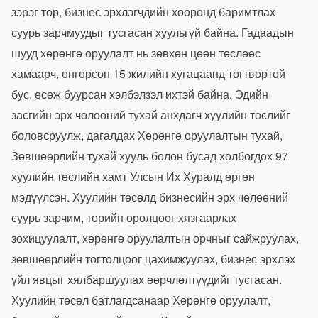
зэрэг төр, бизнес эрхлэгчдийн хооронд баримтлах
суурь зарчмуудыг тусгасан хуульгүй байна. Гадаадын
шууд хөрөнгө оруулалт нь зөвхөн цөөн төслөөс
хамаарч, өнгөрсөн 15 жилийн хугацаанд тогтвортой
бус, өсөж буурсан хэлбэлзэл ихтэй байна. Эдийн
засгийн эрх чөлөөний тухай анхдагч хуулийн төслийг
боловсруулж, дагалдах Хөрөнгө оруулалтын тухай,
Зөвшөөрлийн тухай хууль болон бусад холбогдох 97
хуулийн төслийн хамт Улсын Их Хуралд өргөн
мэдүүлсэн. Хуулийн төсөлд бизнесийн эрх чөлөөний
суурь зарчим, төрийн оролцоог хязгаарлах
зохицуулалт, хөрөнгө оруулалтын орчныг сайжруулах,
зөвшөөрлийн тогтолцоог цахимжуулах, бизнес эрхлэх
үйл явцыг хялбаршуулах өөрчлөлтүүдийг тусгасан.
Хуулийн төсөл батлагдсанаар Хөрөнгө оруулалт,