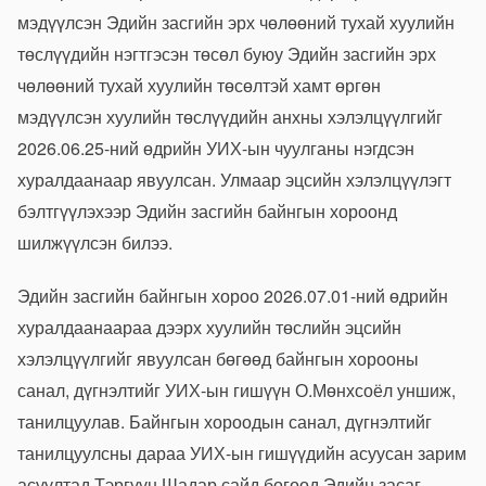
мэдүүлсэн Эдийн засгийн эрх чөлөөний тухай хуулийн
төслүүдийн нэгтгэсэн төсөл буюу Эдийн засгийн эрх
чөлөөний тухай хуулийн төсөлтэй хамт өргөн
мэдүүлсэн хуулийн төслүүдийн анхны хэлэлцүүлгийг
2026.06.25-ний өдрийн УИХ-ын чуулганы нэгдсэн
хуралдаанаар явуулсан. Улмаар эцсийн хэлэлцүүлэгт
бэлтгүүлэхээр Эдийн засгийн байнгын хороонд
шилжүүлсэн билээ.
Эдийн засгийн байнгын хороо 2026.07.01-ний өдрийн
хуралдаанаараа дээрх хуулийн төслийн эцсийн
хэлэлцүүлгийг явуулсан бөгөөд байнгын хорооны
санал, дүгнэлтийг УИХ-ын гишүүн О.Мөнхсоёл уншиж,
танилцуулав. Байнгын хороодын санал, дүгнэлтийг
танилцуулсны дараа УИХ-ын гишүүдийн асуусан зарим
асуултад Тэргүүн Шадар сайд бөгөөд Эдийн засаг,