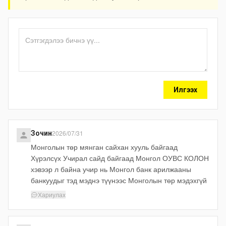
Илгээх
2026/07/31
Зочин
Монголын төр мянган сайхан хууль байгаад
Хүрэлсүх Учирал сайд байгаад Монгол ОУВС КОЛОН
хэвээр л байна учир нь Монгол банк арилжааны
банкуудыг тэд мэднэ түүнээс Монголын төр мэдэхгүй
Хариулах