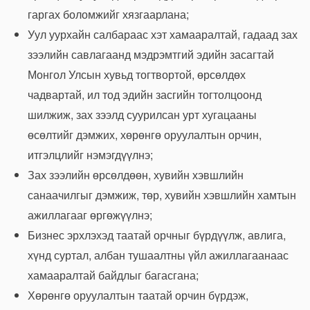
гаргах боломжийг хязгаарлана;
Уул уурхайн салбараас хэт хамааралтай, гадаад зах
зээлийн савлагаанд мэдрэмтгий эдийн засагтай
Монгол Улсын хувьд тогтвортой, өрсөлдөх
чадвартай, ил тод эдийн засгийн тогтолцоонд
шилжиж, зах зээлд суурилсан урт хугацааны
өсөлтийг дэмжих, хөрөнгө оруулалтын орчин,
итгэлцлийг нэмэгдүүлнэ;
Зах зээлийн өрсөлдөөн, хувийн хэвшлийн
санаачилгыг дэмжиж, төр, хувийн хэвшлийн хамтын
ажиллагааг өргөжүүлнэ;
Бизнес эрхлэхэд таатай орчныг бүрдүүлж, авлига,
хүнд суртал, албан тушаалтны үйл ажиллагаанаас
хамааралтай байдлыг багасгана;
Хөрөнгө оруулалтын таатай орчин бүрдэж,