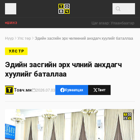
Цаг агаар: Улаанбаатар хото
ШИНЭ
Нүүр
Улс төр
Эдийн засгийн эрх чөлөөний анхдагч хуулийг баталлаа
УЛС ТӨР
Эдийн засгийн эрх чөлөөний анхдагч
хуулийг баталлаа
2026.07.03
Товч.мн
Хуваалцах
Твит