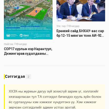
Улс төр
·
Өчигдөр
Ерөнхий сайд БНХАУ-аас сар
бүр 12-15 мянган тонн АИ-92
автобензин тогтмол нийлүүлэх
Нийгэм
·
Өчигдөр
хүсэлт тавилаа
COP17 хурлын үеэр Нарантуул,
Дүнжингарав худалдааны
төвийн авто зогсоолыг
хаана
Сэтгэгдэл
2
ХХЗХ-ны журмын дагуу зүй зохисгүй зарим үг, хэллэгийг
хязгаарласан тул ТА сэтгэгдэл бичихдээ хууль зүйн болон
ёс суртахууны хэм хэмжээг хүндэтгэнэ үү. Хэм хэмжээг
зөрчсөн сэтгэгдэлийг админ устгах эрхтэй.