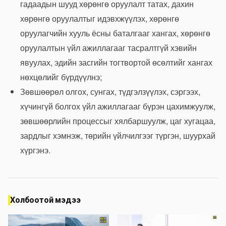
гадаадын шууд хөрөнгө оруулалт татах, дахин
хөрөнгө оруулалтыг идэвхжүүлэх, хөрөнгө
оруулагчийн хууль ёсны баталгааг хангах, хөрөнгө
оруулалтын үйл ажиллагааг тасралтгүй хэвийн
явуулах, эдийн засгийн тогтвортой өсөлтийг хангах
нөхцөлийг бүрдүүлнэ;
Зөвшөөрөл олгох, сунгах, түдгэлзүүлэх, сэргээх,
хүчингүй болгох үйл ажиллагааг бүрэн цахимжуулж,
зөвшөөрлийн процессыг хялбаршуулж, цаг хугацаа,
зардлыг хэмнэж, төрийн үйлчилгээг түргэн, шуурхай
хүргэнэ.
Холбоотой мэдээ