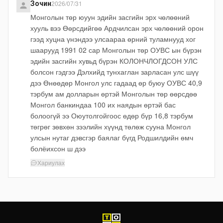
2026/07/31
Зочин
Монголын төр юуун эдийн засгийн эрх чөлөөний
хууль вээ Өөрсдийгөө Ардчилсан эрх чөлөөний орон
гээд хуцна үнэндээ улсаараа өрний туламнууд хог
шаарууд 1991 02 сар Монголын төр ОУВС ын бүрэн
эдийн засгийн хувьд бүрэн КОЛОНЧЛОГДСОН УЛС
болсон гэдгээ Дэлхийд тунхаглан зарласан улс шүү
дээ Өнөөдөр Монгол улс гадаад өр буюу ОУВС 40,9
тэрбум ам долларын өртэй Монголын төр өөрсдөө
Монгол банкиндаа 100 их наядын өртэй бас
болоогүй ээ Оюутолгойгоос өдөр бүр 16,8 тэрбум
төгрөг зөвхөн зээлийн хүүнд төлөж сууна Монгол
улсын нутаг дэвсгэр баялаг бүгд Родшилдийн өмч
болёихсон ш дээ
Хариулах