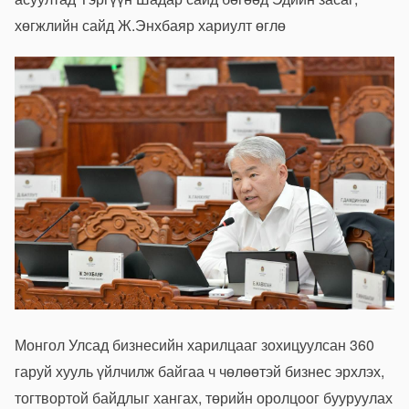
хөгжлийн сайд Ж.Энхбаяр хариулт өглө
Монгол Улсад бизнесийн харилцааг зохицуулсан 360
гаруй хууль үйлчилж байгаа ч чөлөөтэй бизнес эрхлэх,
тогтвортой байдлыг хангах, төрийн оролцоог бууруулах