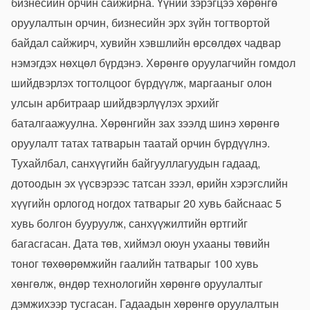
бизнесийн орчин сайжирна. Үүний зэрэгцээ хөрөнгө
оруулалтын орчин, бизнесийн эрх зүйн тогтвортой
байдал сайжирч, хувийн хэвшлийн өрсөлдөх чадвар
нэмэгдэх нөхцөл бүрдэнэ. Хөрөнгө оруулагчийн гомдол
шийдвэрлэх тогтолцоог бүрдүүлж, маргааныг олон
улсын арбитраар шийдвэрлүүлэх эрхийг
баталгаажуулна. Хөрөнгийн зах зээлд шинэ хөрөнгө
оруулалт татах татварын таатай орчин бүрдүүлнэ.
Тухайлбал, санхүүгийн байгууллагуудын гадаад,
дотоодын эх үүсвэрээс татсан зээл, өрийн хэрэгслийн
хүүгийн орлогод ногдох татварыг 20 хувь байснаас 5
хувь болгон бууруулж, санхүүжилтийн өртгийг
багасгасан. Дата төв, хиймэл оюун ухааны төвийн
тоног төхөөрөмжийн гаалийн татварыг 100 хувь
хөнгөлж, өндөр технологийн хөрөнгө оруулалтыг
дэмжихээр тусгасан. Гадаадын хөрөнгө оруулалтын