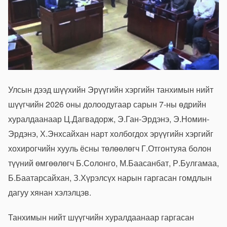
Улсын дээд шүүхийн Эрүүгийн хэргийн танхимын нийт
шүүгчийн 2026 оны долоодугаар сарын 7-ны өдрийн
хуралдаанаар Ц.Дагвадорж, Э.Ган-Эрдэнэ, Э.Номин-
Эрдэнэ, Х.Энхсайхан нарт холбогдох эрүүгийн хэргийг
хохирогчийн хууль ёсны төлөөлөгч Г.Отгонтуяа болон
түүний өмгөөлөгч Б.Солонго, М.Баасанбат, Р.Булгамаа,
Б.Баатарсайхан, З.Хүрэлсүх нарын гаргасан гомдлын
дагуу хянан хэлэлцэв.
Танхимын нийт шүүгчийн хуралдаанаар гаргасан