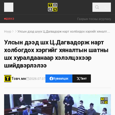
Газрын тосны агуулахууд 
ШИНЭ
Нүүр
Улсын дээд шүүх Ц.Дагвадорж нарт холбогдох хэргийг хяналтын шатны шүүх хуралдаанаар хэлэлцэхээр шийдвэрлэлээ
Улсын дээд шүүх Ц.Дагвадорж нарт
холбогдох хэргийг хяналтын шатны
шүүх хуралдаанаар хэлэлцэхээр
шийдвэрлэлээ
2026.07.07
Товч.мн
Хуваалцах
Твит