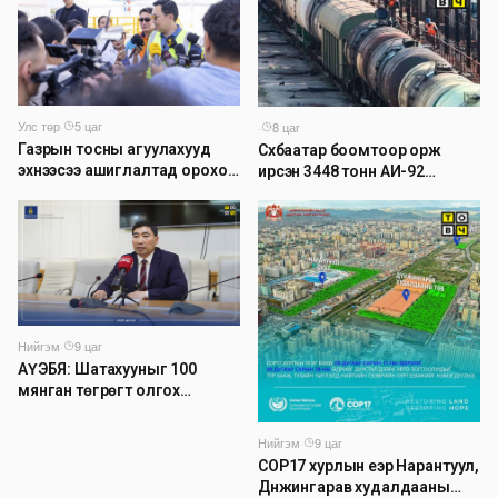
Улс төр
·
5 цаг
·
8 цаг
Газрын тосны агуулахууд
Сүхбаатар боомтоор орж
эхнээсээ ашиглалтад ороход
ирсэн 3448 тонн АИ-92
бэлэн болжээ
автобензинийг агуулахуудад
буулгах ажлыг зохион
байгуулж байна
Нийгэм
·
9 цаг
АҮЭБЯ: Шатахууныг 100
мянган төгрөгт олгох
асуудлыг түр хойшлууллаа
Нийгэм
·
9 цаг
COP17 хурлын үеэр Нарантуул,
Дүнжингарав худалдааны