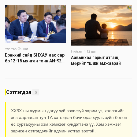
төвийн авто зогсоолыг
хаана
Улс төр
·
9 цаг
Нийгэм
·
12 цаг
Ерөнхий сайд БНХАУ-аас сар
Аавынхаа гарыг атгаж,
бүр 12-15 мянган тонн АИ-92
мөрийг түшиж амжаарай
автобензин тогтмол нийлүүлэх
хүсэлт тавилаа
Сэтгэгдэл
0
ХХЗХ-ны журмын дагуу зүй зохисгүй зарим үг, хэллэгийг
хязгаарласан тул ТА сэтгэгдэл бичихдээ хууль зүйн болон
ёс суртахууны хэм хэмжээг хүндэтгэнэ үү. Хэм хэмжээг
зөрчсөн сэтгэгдэлийг админ устгах эрхтэй.