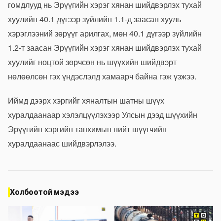
гомдлууд нь Эрүүгийн хэрэг хянан шийдвэрлэх тухай
хуулийн 40.1 дүгээр зүйлийн 1.1-д заасан хууль
хэрэглээний зөрүүг арилгах, мөн 40.1 дүгээр зүйлийн
1.2-т заасан Эрүүгийн хэрэг хянан шийдвэрлэх тухай
хуулийг ноцтой зөрчсөн нь шүүхийн шийдвэрт
нөлөөлсөн гэх үндэслэлд хамаарч байна гэж үзжээ.
Иймд дээрх хэргийг хяналтын шатны шүүх
хуралдаанаар хэлэлцүүлэхээр Улсын дээд шүүхийн
Эрүүгийн хэргийн танхимын нийт шүүгчийн
хуралдаанаас шийдвэрлэлээ.
Холбоотой мэдээ