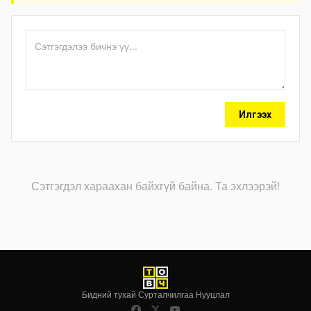
Илгээх
Сэтгэгдэл хараахан байхгүй байна. Та эхлээрэй!
Бидний тухай
·
Сурталчилгаа
·
Нууцлал