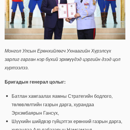
Монгол Улсын Ерөнхийлөгч Ухнаагийн Хүрэлсүх
зарлиг гарган нэр бүхий эрхмүүдэд цэргийн дээд цол
хүртээлээ.
Бригадын генерал цолыг:
Батлан хамгаалах яамны Стратегийн бодлого,
төлөвлөлтийн газрын дарга, хурандаа
Эрхэмбаярын Гансүх,
Шүүхийн шийдвэр гүйцэтгэх ерөнхий газрын дарга,
хурандаа Адъяабазарын Намсаманд,