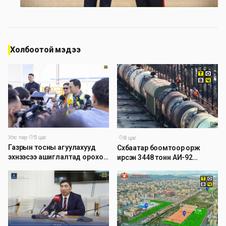
Холбоотой мэдээ
Улс төр
·
5 цаг
·
8 цаг
Газрын тосны агуулахууд
Сүхбаатар боомтоор орж
эхнээсээ ашиглалтад ороход
ирсэн 3448 тонн АИ-92
бэлэн болжээ
автобензинийг агуулахуудад
буулгах ажлыг зохион
байгуулж байна