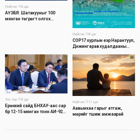
Нийгэм
·
8 цаг
АҮЭБЯ: Шатахууныг 100
мянган төгрөгт олгох
асуудлыг түр хойшлууллаа
Нийгэм
·
8 цаг
COP17 хурлын үеэр Нарантуул,
Дүнжингарав худалдааны
төвийн авто зогсоолыг
хаана
Улс төр
·
9 цаг
Нийгэм
·
11 цаг
Ерөнхий сайд БНХАУ-аас сар
Аавынхаа гарыг атгаж,
бүр 12-15 мянган тонн АИ-92
мөрийг түшиж амжаарай
автобензин тогтмол нийлүүлэх
хүсэлт тавилаа