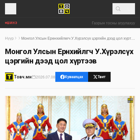
Газрын тосны агуулахууд эхн
ШИНЭ
Нүүр
Монгол Улсын Ерөнхийлөгч У.Хүрэлсүх цэргийн дээд цол хүртээв
Монгол Улсын Ерөнхийлөгч У.Хүрэлсүх
цэргийн дээд цол хүртээв
2026.07.08
Товч.мн
Хуваалцах
Твит