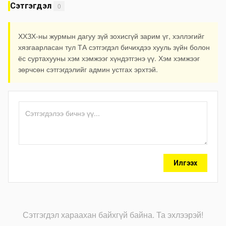
Сэтгэгдэл
0
ХХЗХ-ны журмын дагуу зүй зохисгүй зарим үг, хэллэгийг
хязгаарласан тул ТА сэтгэгдэл бичихдээ хууль зүйн болон
ёс суртахууны хэм хэмжээг хүндэтгэнэ үү. Хэм хэмжээг
зөрчсөн сэтгэгдэлийг админ устгах эрхтэй.
Илгээх
Сэтгэгдэл хараахан байхгүй байна. Та эхлээрэй!