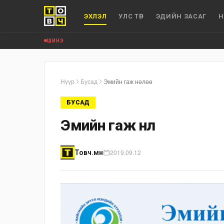
ЭХЛЭЛ
УЛС ТӨР
ЭДИЙН ЗАСАГ
Н
ШИНЭ
Нүүр
Бусад
Эмийн гаж нөлөө
БУСАД
Эмийн гаж нөлөө
2019.09.12
Товч.мн