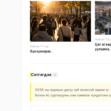
Нийгэм
·
2 
Цаг агаа
Нийгэм
·
1 цаг
үүлшинэ,
Хүн хүнээрээ..
Сэтгэгдэл
0
ХХЗХ-ны журмын дагуу зүй зохисгүй зарим үг, 
болон ёс суртахууны хэм хэмжээг хүндэтгэнэ ү