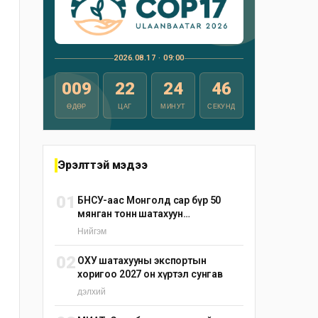
2026.08.17 · 09:00
009
22
24
45
ӨДӨР
ЦАГ
МИНУТ
СЕКУНД
Эрэлттэй мэдээ
01
БНСУ-аас Монголд сар бүр 50
мянган тонн шатахуун
нийлүүлэхээр тохиролцжээ
Нийгэм
02
ОХУ шатахууны экспортын
хоригоо 2027 он хүртэл сунгав
дэлхий