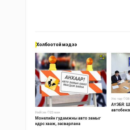
Холбоотой мэдээ
Улс төр
·
38
АҮЭБЯ: Ш
автобензи
Нийгэм
·
23 мин
буюу 7000 
Монелийн гудамжны авто замыг
оочирлос
өнөөдрөөс хааж, засварлана