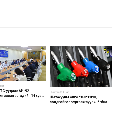
 мин
ТС-уудаас АИ-92
Нийгэм
·
1 цаг
н авсан иргэдийн 14 хувь
Шатахууны олголтыг тэгш,
гаруй нь тухайн өдрөө дахин
сондгойгоор үргэлжлүүлж байна
он байна