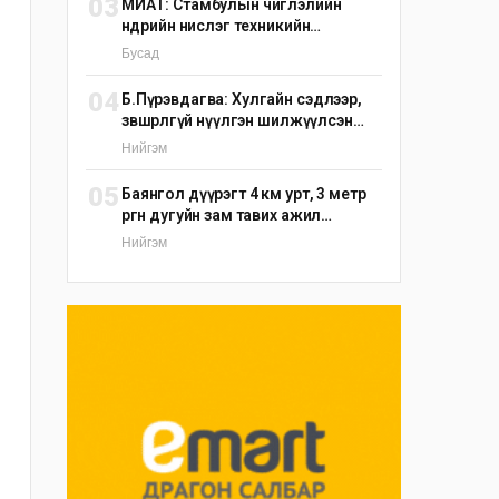
03
МИАТ: Стамбулын чиглэлийн
өнөөдрийн нислэг техникийн
шалтгаанаар цуцлагдлаа
Бусад
04
Б.Пүрэвдагва: Хулгайн сэдлээр,
зөвшөөрөлгүй нүүлгэн шилжүүлсэн
С.Зоригийн хөшөөг өнөөдрийн дотор
Нийгэм
буцаан байрлуулна
05
Баянгол дүүрэгт 4 км урт, 3 метр
өргөн дугуйн зам тавих ажил
үргэлжилж байна
Нийгэм