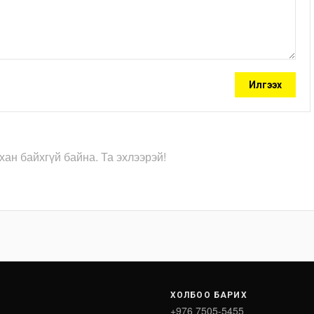
Илгээх
хан байхгүй байна. Та эхлээрэй!
ХОЛБОО БАРИХ
+976 7505-5455