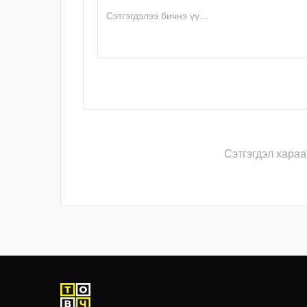
Сэтгэгдэл хараа