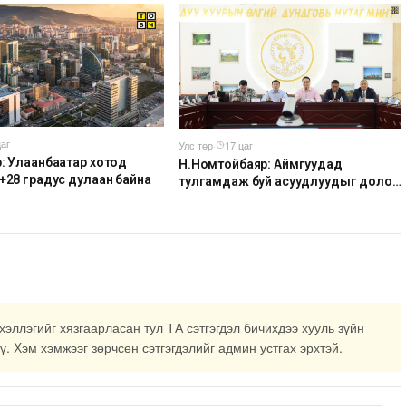
цаг
Улс төр
·
17 цаг
р: Улаанбаатар хотод
Н.Номтойбаяр: Аймгуудад
 +28 градус дулаан байна
тулгамдаж буй асуудлуудыг долоо
хоног бүр Засгийн газрын
хуралдаанд танилцуулж,
шийдвэрлүүлнэ
хэллэгийг хязгаарласан тул ТА сэтгэгдэл бичихдээ хууль зүйн
ү. Хэм хэмжээг зөрчсөн сэтгэгдэлийг админ устгах эрхтэй.