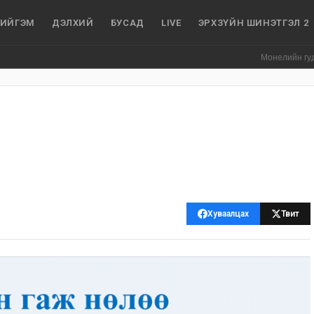
ИЙГЭМ
ДЭЛХИЙ
БУСАД
LIVE
ЭРХЗҮЙН ШИНЭТГЭЛ 2
Монелийн гудамжны а
Хуваалцах
Твит