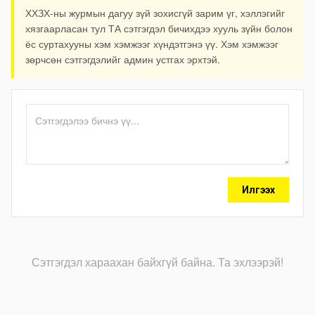
ХХЗХ-ны журмын дагуу зүй зохисгүй зарим үг, хэллэгийг
хязгаарласан тул ТА сэтгэгдэл бичихдээ хууль зүйн болон
ёс суртахууны хэм хэмжээг хүндэтгэнэ үү. Хэм хэмжээг
зөрчсөн сэтгэгдэлийг админ устгах эрхтэй.
Илгээх
Сэтгэгдэл хараахан байхгүй байна. Та эхлээрэй!