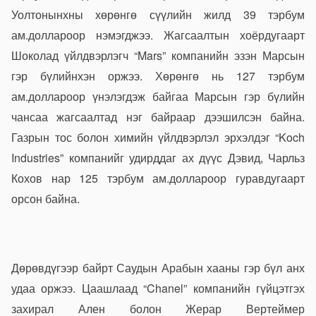
Уолтонынхны хөрөнгө сүүлийн жилд 39 тэрбум
ам.доллароор нэмэгджээ. Жагсаалтын хоёрдугаарт
Шоколад үйлдвэрлэгч “Mars” компанийн эзэн Марсын
гэр бүлийнхэн оржээ. Хөрөнгө нь 127 тэрбум
ам.доллароор үнэлэгдэж байгаа Марсын гэр бүлийн
чансаа жагсаалтад нэг байраар дээшилсэн байна.
Газрын тос болон химийн үйлдвэрлэл эрхэлдэг “Koch
Industries” компанийг удирддаг ах дүүс Дэвид, Чарльз
Кохов нар 125 тэрбум ам.доллароор гуравдугаарт
орсон байна.
Дөрөвдүгээр байрт Саудын Арабын хааны гэр бүл анх
удаа оржээ. Цаашлаад “Chanel” компанийн гүйцэтгэх
захирал Ален болон Жерар Вертеймер