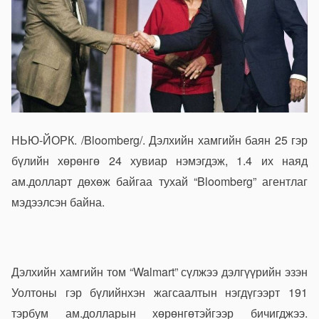
НЬЮ-ЙОРК. /Bloomberg/. Дэлхийн хамгийн баян 25 гэр
бүлийн хөрөнгө 24 хувиар нэмэгдэж, 1.4 их наяд
ам.долларт дөхөж байгаа тухай “Bloomberg” агентлаг
мэдээлсэн байна.
Дэлхийн хамгийн том “Walmart” сүлжээ дэлгүүрийн эзэн
Уолтоны гэр бүлийнхэн жагсаалтын нэгдүгээрт 191
тэрбум ам.долларын хөрөнгөтэйгээр бичигджээ.