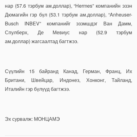
нар (57.6 тэрбум ам.доллар), “Hermes” компанийн эзэн
Дюмагийн гэр бүл (53.1 тэрбум ам.доллар), “Anheuser-
Busch INBEV” компанийг эзэмшдэг Ван Дамм,
Спулберх, Де Мевиус нар (52.9 тэрбум
ам.доллар) жагсаалтад багтжээ.
Сүүлийн 15 байранд Канад, Герман, Франц, Их
Британи, Швейцар, Индонез, Хонконг, Тайланд,
Италийн гэр бүлүүд багтжээ.
Эх сурвалж: МОНЦАМЭ