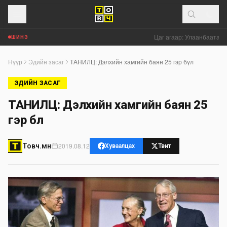
Цаг агаар: Улаанбаатар х
ШИНЭ
Нүүр
Эдийн засаг
ТАНИЛЦ: Дэлхийн хамгийн баян 25 гэр бүл
ЭДИЙН ЗАСАГ
ТАНИЛЦ: Дэлхийн хамгийн баян 25
гэр бүл
2019.08.12
Товч.мн
Хуваалцах
Твит