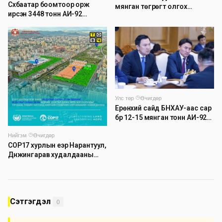
Сүхбаатар боомтоор орж
мянган төгрөгт олгох
ирсэн 3448 тонн АИ-92
асуудлыг түр хойшлууллаа
автобензинийг агуулахуудад
буулгах ажлыг зохион
байгуулж байна
Улс төр
·
Өчигдөр
Ерөнхий сайд БНХАУ-аас сар
бүр 12-15 мянган тонн АИ-92
автобензин тогтмол нийлүүлэх
Нийгэм
·
Өчигдөр
хүсэлт тавилаа
COP17 хурлын үеэр Нарантуул,
Дүнжингарав худалдааны
төвийн авто зогсоолыг
хаана
Сэтгэгдэл
0