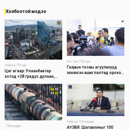
Холбоотой мэдээ
Улс төр
·
23 цаг
Нийгэм
·
5 цаг
Газрын тосны агуулахууд
Цаг агаар: Улаанбаатар
эхнээсээ ашиглалтад ороход
хотод +28 градус дулаан,
бэлэн болжээ
дуу цахилгаантай аадар
бороо орно
Нийгэм
·
Өчигдөр
·
Өчигдөр
АҮЭБЯ: Шатахууныг 100