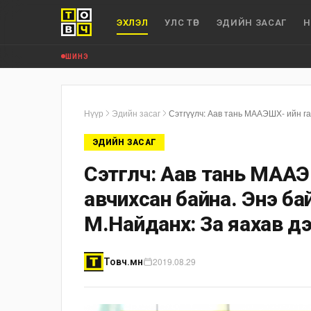
ЭХЛЭЛ
УЛС ТӨР
ЭДИЙН ЗАСАГ
Н
ШИНЭ
Нүүр
Эдийн засаг
ЭДИЙН ЗАСАГ
Сэтгүүлч: Аав тань МАА
авчихсан байна. Энэ б
М.Найданхүү: За яахав дээ
2019.08.29
Товч.мн