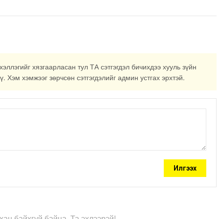
үргэлжилж байна
хэллэгийг хязгаарласан тул ТА сэтгэгдэл бичихдээ хууль зүйн
ү. Хэм хэмжээг зөрчсөн сэтгэгдэлийг админ устгах эрхтэй.
Илгээх
хан байхгүй байна. Та эхлээрэй!