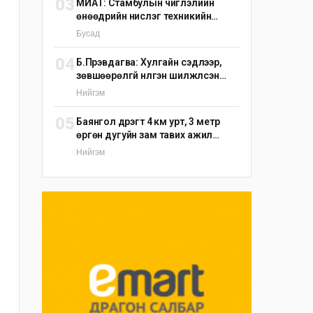
03
МИАТ: Стамбулын чиглэлийн
өнөөдрийн нислэг техникийн
шалтгаанаар цуцлагдлаа
Бусад
04
Б.Пүрэвдагва: Хулгайн сэдлээр,
зөвшөөрөлгүй нүүлгэн шилжүүлсэн
С.Зоригийн хөшөөг өнөөдрийн
Нийгэм
дотор буцаан байрлуулна
05
Баянгол дүүрэгт 4 км урт, 3 метр
өргөн дугуйн зам тавих ажил
үргэлжилж байна
Нийгэм