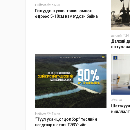
Нийгэм
·
15 мин
Голуудын усны түвшин өмнөх
өдрөөс 5-10см нэмэгдсэн байна
дэлхий
·
24
Дэлхий д
нүүр тулл
компаниу
байна
·
3 цаг
Шатахуун
нийлүүлэ
Нийгэм
·
47 мин
анхаарч 
“Туул усан цогцолбор” төслийн
нэгдүгээр шатны ТЭЗҮ-ийг