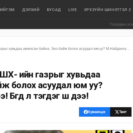
ИЙГЭМ
ДЭЛХИЙ
БУСАД
LIVE
ЭРХЗҮЙН ШИНЭТГЭЛ 2
Голуудын усны түвшин өм
Сэтгүүлч: Аав тань МААЭШХ- ийн газрыг хувьдаа авчихсан байна. Энэ байж болох асуудал юм уу? М.Найданхүү: За яахав дээ! Бүгд л тэгдэг шүү дээ!
ЭШХ- ийн газрыг хувьдаа
айж болох асуудал юм уу?
! Бүгд л тэгдэг шүү дээ!
Хуваалцах
Твит