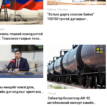
Нийгэм
·
34 мин
“Хотын дарга сонсож байна”
150150 тусгай дугаарыг
наймдугаар сарын 14-нөөс
ажиллуулж эхэлнэ
 мин
изель түлшний хомсдолтой
аа: Томоохон газрын тосны
д аюулын дохио өгч
ы нөөцийг нэмэгдүүлж,
лтийн доголдлыг арилгахад
·
3 цаг
байна
​ Сүхбаатар боомтоор АИ-92
автобензиний импорт хэвийн