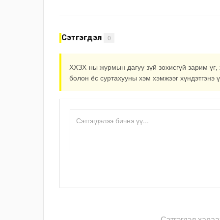
боловсруулах ажил 90 хувийн
гүйцэтгэлтэй байна
Сэтгэгдэл
0
ХХЗХ-ны журмын дагуу зүй зохисгүй зарим үг, 
болон ёс суртахууны хэм хэмжээг хүндэтгэнэ ү
Сэтгэгдэл хараа