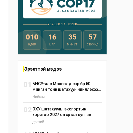
2026.08.17 · 09:00
010
16
35
56
ӨДӨР
ЦАГ
МИНУТ
СЕКУНД
Эрэлттэй мэдээ
01
БНСУ-аас Монголд сар бүр 50
мянган тонн шатахуун нийлүүлэхээр
тохиролцжээ
Нийгэм
02
ОХУ шатахууны экспортын
хоригоо 2027 он хүртэл сунгав
дэлхий