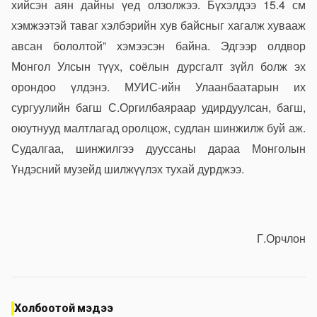
хийсэн аян дайны үед олзолжээ. Бүхэлдээ 15.4 см
хэмжээтэй таваг хэлбэрийн хув байсныг хагалж хувааж
авсан бололтой” хэмээсэн байна. Эдгээр олдвор
Монгол Улсын түүх, соёлын дурсгалт зүйл болж эх
орондоо үлдэнэ. МУИС-ийн Улаанбаатарын их
сургуулийн багш С.Оргилбаяраар удирдуулсан, багш,
оюутнууд малтлагад оролцож, судлан шинжилж буй аж.
Судалгаа, шинжилгээ дууссаны дараа Монголын
Үндэсний музейд шилжүүлэх тухай дурджээ.
Г.Орчлон
Холбоотой мэдээ