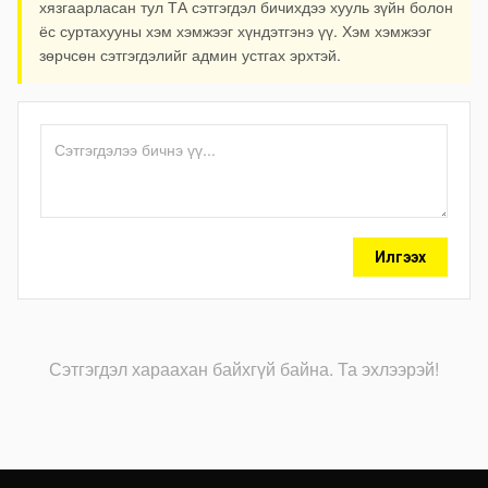
хязгаарласан тул ТА сэтгэгдэл бичихдээ хууль зүйн болон
ёс суртахууны хэм хэмжээг хүндэтгэнэ үү. Хэм хэмжээг
зөрчсөн сэтгэгдэлийг админ устгах эрхтэй.
Илгээх
Сэтгэгдэл хараахан байхгүй байна. Та эхлээрэй!