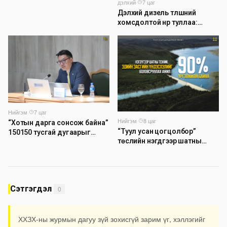
дэлхий
·
7 цаг
Дэлхий дизель түлшний
хомсдолтой нүүр туллаа:
Томоохон газрын тосны
компаниуд аюулын дохио
өгч байна
Нийгэм
·
7 цаг
Нийгэм
·
8 цаг
“Хотын дарга сонсож байна”
“Туул усан цогцолбор”
150150 тусгай дугаарыг
төслийн нэгдүгээр шатны
наймдугаар сарын 14-нөөс
ТЭЗҮ-ийг боловсруулах
ажиллуулж эхэлнэ
ажил 90 хувийн гүйцэтгэлтэй
байна
Сэтгэгдэл
0
ХХЗХ-ны журмын дагуу зүй зохисгүй зарим үг, хэллэгийг