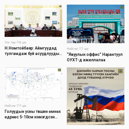
Улс төр
·
6 цаг
Н.Номтойбаяр: Аймгуудад
Нийгэм
·
7 цаг
тулгамдаж буй асуудлуудыг
“Явуулын оффис” Нарантуул
долоо хоног бүр Засгийн
ОУХТ-д ажиллалаа
газрын хуралдаанд
танилцуулж, шийдвэрлүүлнэ
Нийгэм
·
7 цаг
Голуудын усны түвшин өмнөх
өдрөөс 5-10см нэмэгдсэн
байна