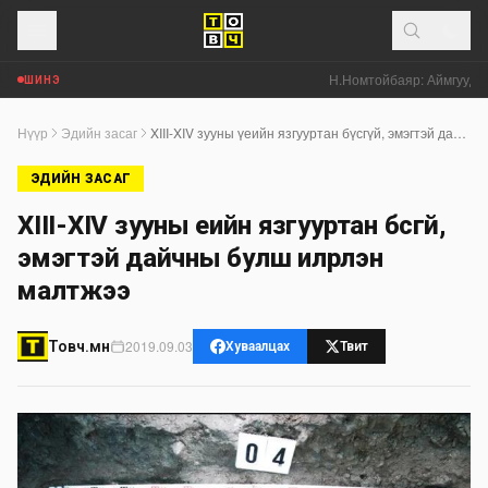
Н.Номтойбаяр: Аймгуудад 
ШИНЭ
Нүүр
Эдийн засаг
XIII-XIV зууны үеийн язгууртан бүсгүй, эмэгтэй дайчны булш илрүүлэн малтжээ
ЭДИЙН ЗАСАГ
XIII-XIV зууны үеийн язгууртан бүсгүй,
эмэгтэй дайчны булш илрүүлэн
малтжээ
2019.09.03
Товч.мн
Хуваалцах
Твит