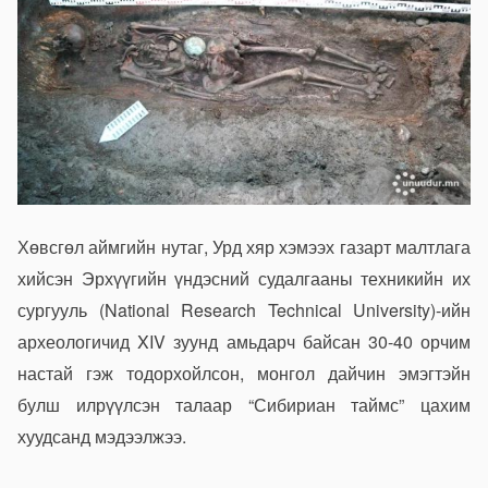
Хөвсгөл аймгийн нутаг, Урд хяр хэмээх газарт малтлага
хийсэн Эрхүүгийн үндэсний судалгааны техникийн их
сургууль (National Research Technical University)-ийн
археологичид XIV зуунд амьдарч байсан 30-40 орчим
настай гэж тодорхойлсон, монгол дайчин эмэгтэйн
булш илрүүлсэн талаар “Сибириан таймс” цахим
хуудсанд мэдээлжээ.