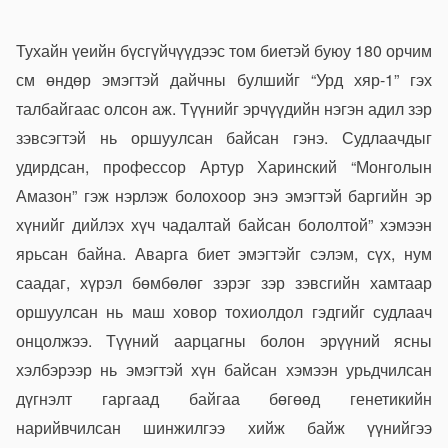
Тухайн үеийн бүсгүйчүүдээс том биетэй буюу 180 орчим
см өндөр эмэгтэй дайчны булшийг “Урд хяр-1” гэх
талбайгаас олсон аж. Түүнийг эрчүүдийн нэгэн адил зэр
зэвсэгтэй нь оршуулсан байсан гэнэ. Судлаачдыг
удирдсан, профессор Артур Харинский “Монголын
Амазон” гэж нэрлэж болохоор энэ эмэгтэй баргийн эр
хүнийг дийлэх хүч чадалтай байсан бололтой” хэмээн
ярьсан байна. Аварга биет эмэгтэйг сэлэм, сүх, нум
саадаг, хүрэл бөмбөлөг зэрэг зэр зэвсгийн хамтаар
оршуулсан нь маш ховор тохиолдол гэдгийг судлаач
онцолжээ. Түүний аарцагны болон эрүүний ясны
хэлбэрээр нь эмэгтэй хүн байсан хэмээн урьдчилсан
дүгнэлт гаргаад байгаа бөгөөд генетикийн
нарийвчилсан шинжилгээ хийж байж үүнийгээ