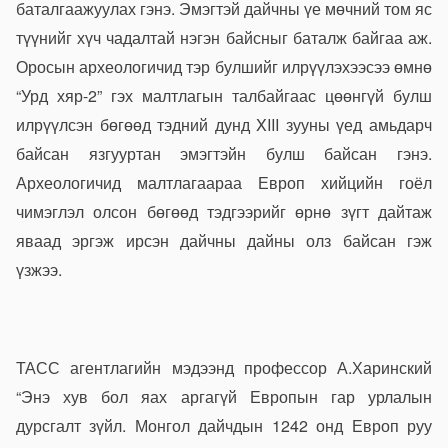
баталгаажуулах гэнэ. Эмэгтэй дайчны үе мөчний том яс
түүнийг хүч чадалтай нэгэн байсныг баталж байгаа аж.
Оросын археологичид тэр булшийг илрүүлэхээсээ өмнө
“Урд хяр-2” гэх малтлагын талбайгаас цөөнгүй булш
илрүүлсэн бөгөөд тэдний дунд XIII зууны үед амьдарч
байсан язгууртан эмэгтэйн булш байсан гэнэ.
Археологичид малтлагаараа Европ хийцийн гоёл
чимэглэл олсон бөгөөд тэдгээрийг өрнө зүгт дайтаж
яваад эргэж ирсэн дайчны дайны олз байсан гэж
үзжээ.
ТАСС агентлагийн мэдээнд профессор А.Харинский
“Энэ хув бол яах аргагүй Европын гар урлалын
дурсгалт зүйл. Монгол дайчдын 1242 онд Европ руу