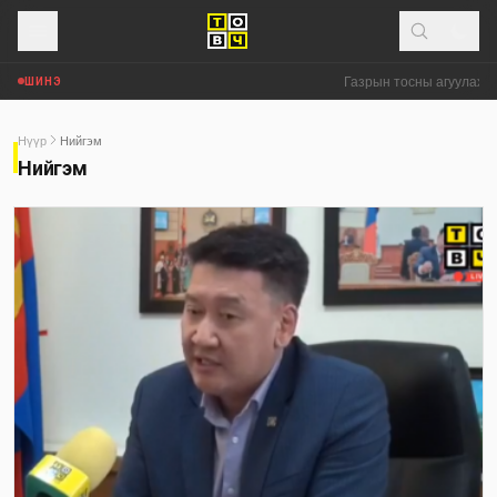
Газрын тосны агуулахууд
ШИНЭ
Нүүр
Нийгэм
Нийгэм