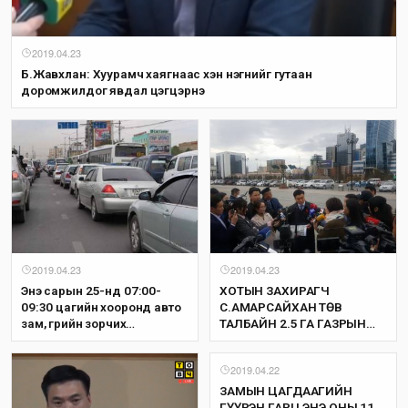
2019.04.23
Б.Жавхлан: Хуурамч хаягнаас хэн нэгнийг гутаан
доромжилдог явдал цэгцэрнэ
2019.04.23
2019.04.23
Энэ сарын 25-нд 07:00-
ХОТЫН ЗАХИРАГЧ
09:30 цагийн хооронд авто
С.АМАРСАЙХАН ТӨВ
зам, гүүрийн зорчих
ТАЛБАЙН 2.5 ГА ГАЗРЫН
хөдөлгөөнийг түр хаана
ЗӨВШӨӨРЛИЙГ ЦУЦАЛЛАА
2019.04.22
ЗАМЫН ЦАГДААГИЙН
ГҮҮРЭН ГАРЦ ЭНЭ ОНЫ 11