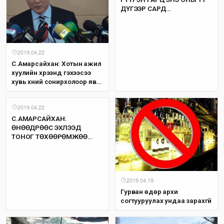
ДҮГЭЭР САРД
АШИГЛАЛТАД ОРНО
2019.04.22
С.Амарсайхан: Хотын ажил
хуулийн хүрээнд гэхээсээ
хувь хүний сонирхолоор явж
ирсэн
2019.04.22
С.АМАРСАЙХАН:
ӨНӨӨДРӨӨС ЭХЛЭЭД
ТОНОГ ТӨХӨӨРӨМЖӨӨ
ХӨДӨЛГӨЖ, АЖЛАА
ЭХЛҮҮЛ
2019.04.19
Гурван өдөр архи
согтууруулах ундаа зарахгүй