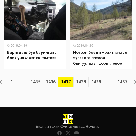
2019.04.19
2019.04.19
Баригдаж буй барилгаас
Ногоон бүсэд амралт, аялал
блок унаж нэг хүн гэмтлээ
зугаалга зохион
байгуулахыг хориглолоо
1
…
1435
1436
1437
1438
1439
…
1457
Бидний тухай
·
Сурталчилгаа
·
Нууцлал