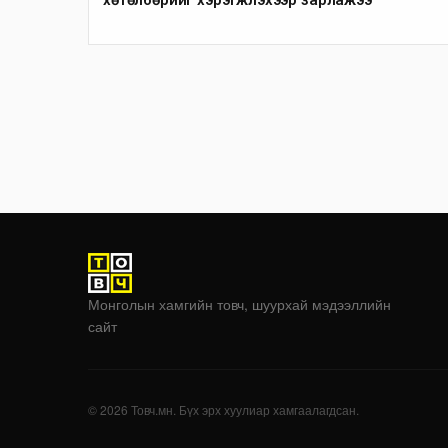
Монголын хамгийн товч, шуурхай мэдээллийн
сайт
© 2026 Товч.мн. Бүх эрх хуулиар хамгаалагдсан.