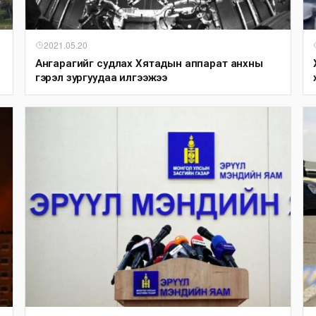
2021.05.20
Ангарагийг судлах Хятадын аппарат анхны
гэрэл зургуудаа илгээжээ