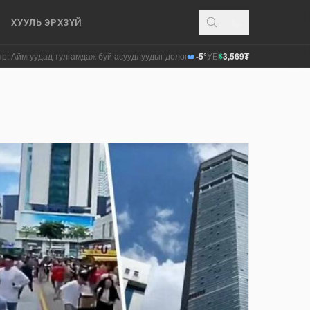
ХУУЛЬ ЭРХЗҮЙ
удад тулгамдаж буй асуудлуудыг долоо хоног бүр Засгийн газрын хуралдаанд
-5°
УБ
3,569₮
$