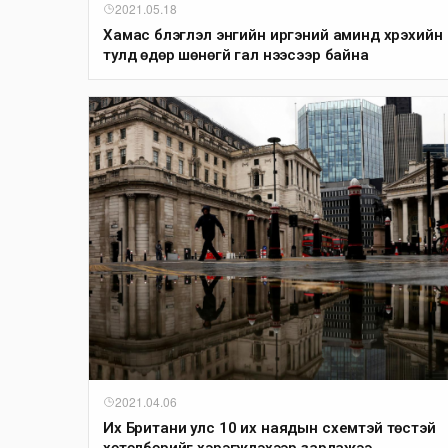
2021.05.18
Хамас бүлэглэл энгийн иргэний аминд хүрэхийн
тулд өдөр шөнөгүй гал нээсээр байна
2021.04.06
Их Британи улс 10 их наядын схемтэй төстэй
хөтөлбөрийг хэрэгжүүлэхээр зарлажээ