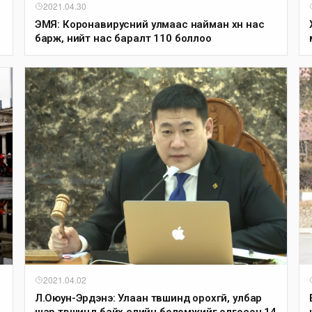
2021.04.30
ЭМЯ: Коронавирусний улмаас найман хүн нас
барж, нийт нас баралт 110 боллоо
2021.04.02
Л.Оюун-Эрдэнэ: Улаан түвшинд орохгүй, улбар
шар түвшинд байх сүүлийн боломжийг олгосон 14