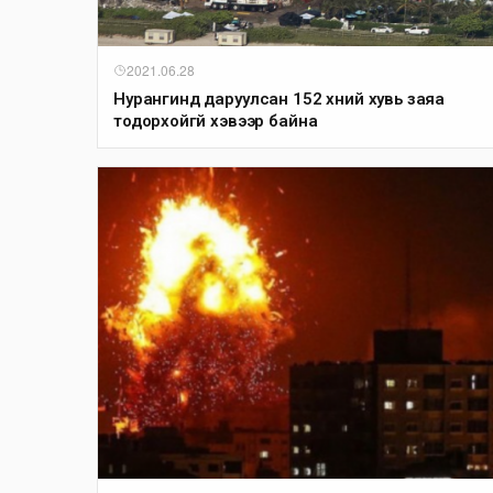
2021.06.28
Нурангинд даруулсан 152 хүний хувь заяа
тодорхойгүй хэвээр байна