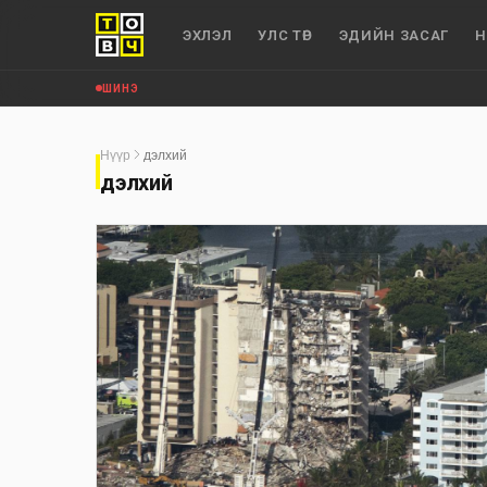
ЭХЛЭЛ
УЛС ТӨР
ЭДИЙН ЗАСАГ
Н
ШИНЭ
Нүүр
дэлхий
дэлхий