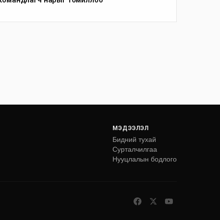
МЭДЭЭЛЭЛ
Бидний тухай
Сурталчилгаа
Нууцлалын бодлого