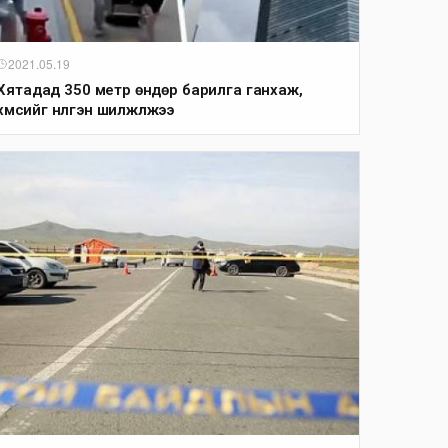
2021.05.19
Хятадад 350 метр өндөр барилга ганхаж,
хүмүүсийг нүүлгэн шилжүүлжээ