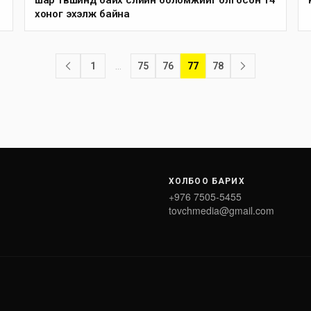
хоног эхэлж байна
1
…
75
76
77
78
ХОЛБОО БАРИХ
+976 7505-5455
tovchmedia@gmail.com