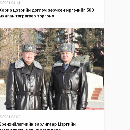
2021.04.14
Хорио цээрийн дэглэм зөрчсөн иргэнийг 500
мянган төгрөгөөр торгоно
2021.03.02
Ерөнхийлөгчийн зарлигаар Цэргийн
командлагч нарыг томиллоо