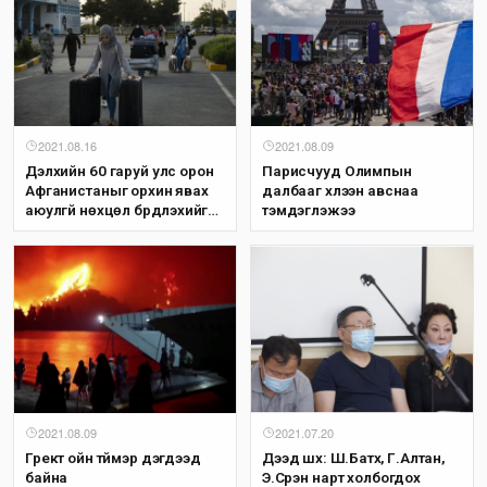
2021.08.16
2021.08.09
Дэлхийн 60 гаруй улс орон
Парисчууд Олимпын
Афганистаныг орхин явах
далбааг хүлээн авснаа
аюулгүй нөхцөл бүрдүүлэхийг
тэмдэглэжээ
уриалжээ
2021.08.09
2021.07.20
Грект ойн түймэр дэгдээд
Дээд шүүх: Ш.Батхүү, Г.Алтан,
байна
Э.Сүрэн нарт холбогдох