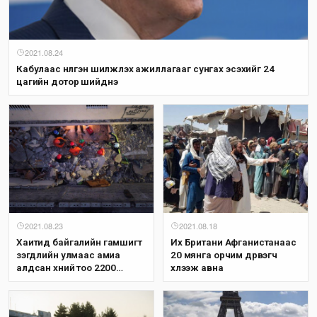
2021.08.24
Кабулаас нүүлгэн шилжүүлэх ажиллагааг сунгах эсэхийг 24
цагийн дотор шийднэ
2021.08.23
2021.08.18
Хаитид байгалийн гамшигт
Их Британи Афганистанаас
үзэгдлийн улмаас амиа
20 мянга орчим дүрвэгч
алдсан хүний тоо 2200
хүлээж авна
давжээ