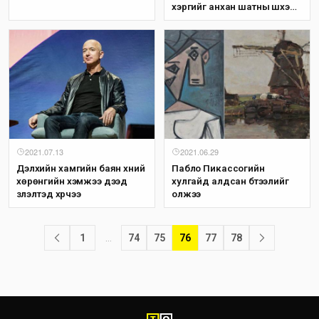
хэргийг анхан шатны шүүхэд
буцаалаа
2021.07.13
2021.06.29
Дэлхийн хамгийн баян хүний
Пабло Пикассогийн
хөрөнгийн хэмжээ дээд
хулгайд алдсан бүтээлийг
үзүүлэлтэд хүрчээ
олжээ
1
…
74
75
76
77
78