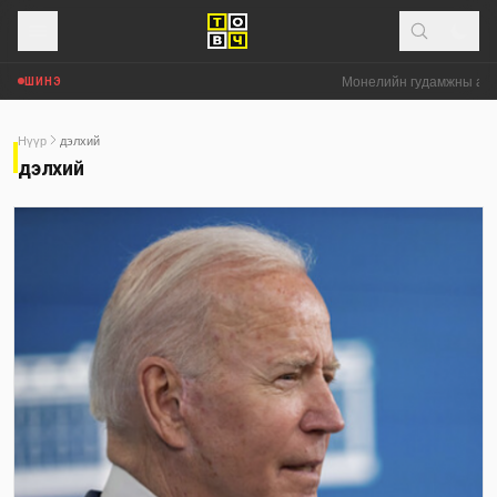
Монелийн гудамжны авто
ШИНЭ
Нүүр
дэлхий
дэлхий