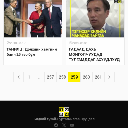
2019.08.12
2019.08.01
ТАНИЛЦ: Дэлхийн хамгийн
ГАДААД ДАХЬ
баян 25 гэр бүл
МОНГОЛЧУУДАД
ТУЛГАМДДАГ АСУУДЛУУД
1
…
257
258
259
260
261
Бидний тухай
·
Сурталчилгаа
·
Нууцлал