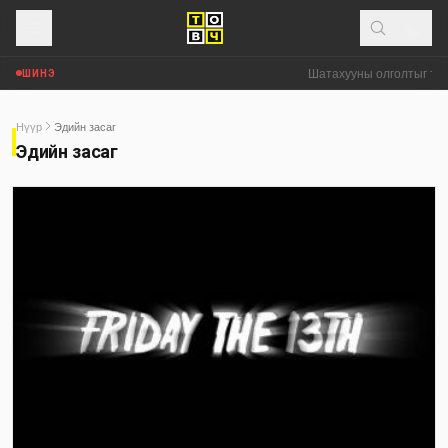
Шатахууны олголтыг тэгш
ШИНЭ
Нүүр
Эдийн засаг
Эдийн засаг