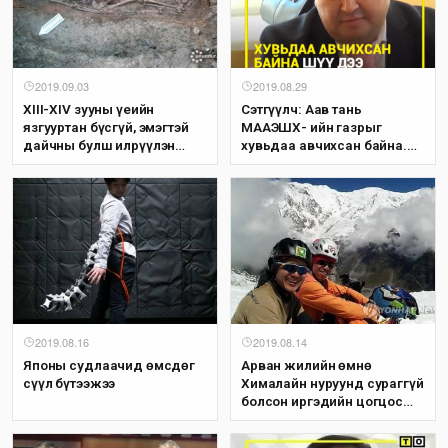
2019.09.03
2019.08.29
XIII-XIV зууны үеийн
Сэтгүүлч: Аав тань
язгууртан бүсгүй, эмэгтэй
МААЭШХ- ийн газрыг
дайчны булш илрүүлэн
хувьдаа авчихсан байна.
малтжээ
Энэ байж болох асуудал юм
уу? М.Найданхүү: За яахав
дээ! Бүгд л тэгдэг шүү дээ!
2019.08.16
2019.08.14
Японы судлаачид өмсдөг
Арван жилийн өмнө
сүүл бүтээжээ
Хималайн нуруунд сураггүй
болсон иргэдийн цогцос
олджээ