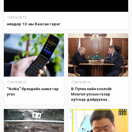
2019.09.13
Өнөөдөр 13-ны Баасан гараг
2019.09.12
2019.09.10
“Nokia” брэндийн шинэ гар
В.Путин хийн хоолойг
утас
Монгол улсын газар
нутгаар дайруулах
боломжийг судлах
даалгавар өглөө