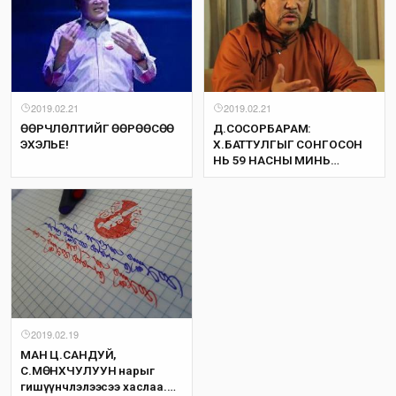
2019.02.21
2019.02.21
ӨӨРЧЛӨЛТИЙГ ӨӨРӨӨСӨӨ
Д.СОСОРБАРАМ:
ЭХЭЛЬЕ!
Х.БАТТУЛГЫГ СОНГОСОН
НЬ 59 НАСНЫ МИНЬ
ХАМГИЙН ТОМ АЛДАА...
2019.02.19
МАН Ц.САНДУЙ,
С.МӨНХЧУЛУУН нарыг
гишүүнчлэлээсээ хаслаа.