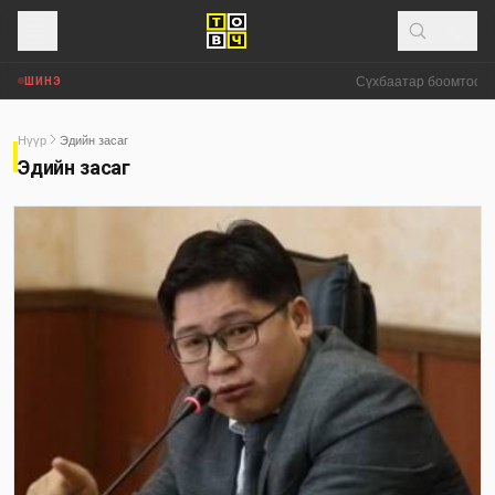
Сүхбаатар боомтоор о
ШИНЭ
Нүүр
Эдийн засаг
Эдийн засаг