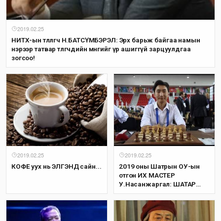
2019.02.25
НИТХ-ын төлөөлөгч Н.БАТСҮМБЭРЭЛ: Эрх барьж байгаа намын
нэрээр татвар төлөгчдийн мөнгийг үр ашиггүй зарцуулдгаа
зогсоо!
2019.02.25
2019.02.25
КОФЕ уух нь ЭЛГЭНД сайн...
2019 оны Шатрын ОУ-ын
отгон ИХ МАСТЕР
У.Насанжаргал: ШАТАР
БОЛ ХҮНИЙГ
ХҮМҮҮЖҮҮЛДЭГ.